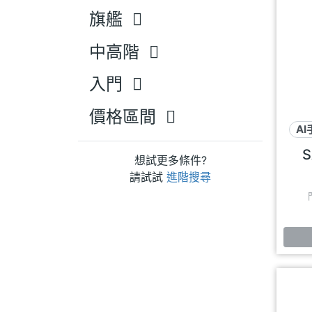
旗艦
中高階
入門
價格區間
AI
S
想試更多條件?
請試試
進階搜尋