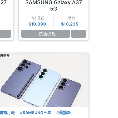
A27
SAMSUNG Galaxy A37
SAMSU
5G
門市最低
二手價
門市最
$10,090
$10,235
$12,8
快速檢視
快
惠速報
購物月報
#SAMSUNG三星
#舊換新