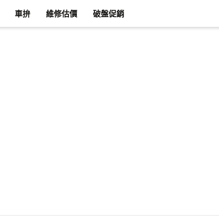
車拚
維修估價
破盤促銷