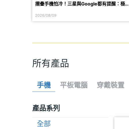
摺疊手機怕冷！三星與Google都有提醒：極
溫環境使用可能增加損壞風險
2026/08/09
所有產品
手機
平板電腦
穿戴裝置
產品系列
全部