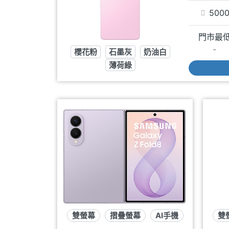
500
門市最
-
櫻花粉
石墨灰
奶油白
薄荷綠
雙螢幕
摺疊螢幕
AI手機
雙