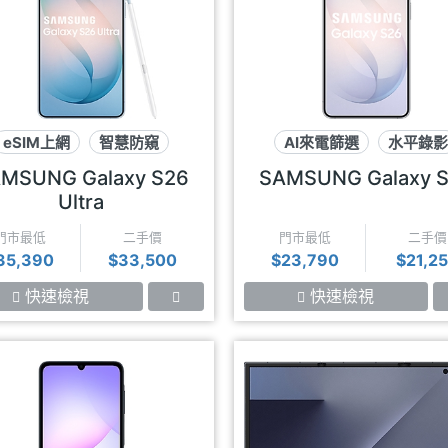
eSIM上網
智慧防窺
AI來電篩選
水平錄
SPen
eSIM上網
MSUNG Galaxy S26
SAMSUNG Galaxy 
Ultra
門市最低
二手價
門市最低
二手價
35,390
$33,500
$23,790
$21,2
快速檢視
快速檢視