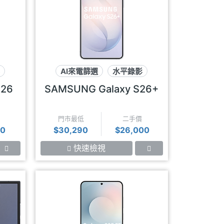
影
AI來電篩選
水平錄影
eSIM上網
S26
SAMSUNG Galaxy S26+
門市最低
二手價
50
$30,290
$26,000
快速檢視