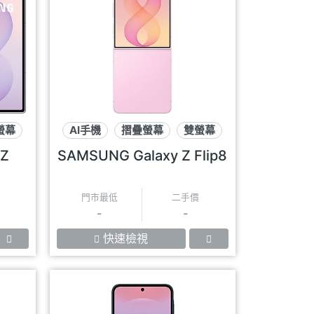
螢幕
AI手機
摺疊螢幕
雙螢幕
 Z
SAMSUNG Galaxy Z Flip8
門市最低
二手價
-
-
快速檢視