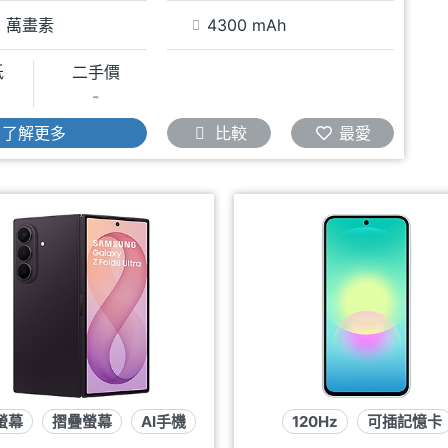
0 萬畫素
4300 mAh
低
二手價
-
了解更多
比較
最愛
螢幕
摺疊螢幕
AI手機
120Hz
可插記憶卡
生活防水