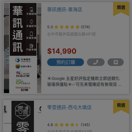
精選
華訊通訊-東海店
5.0
(574)
台中市龍井區遊園北路481號
$14,990
預約訂購
☀️Google 五星好評指定機款立即送鋼化
玻璃保護貼☀️✅可先來電確認有無現貨 ☎️
04-2631
精選
零壹通訊-西屯大墩店
4.8
(145)
台中市西屯區大墩路947號