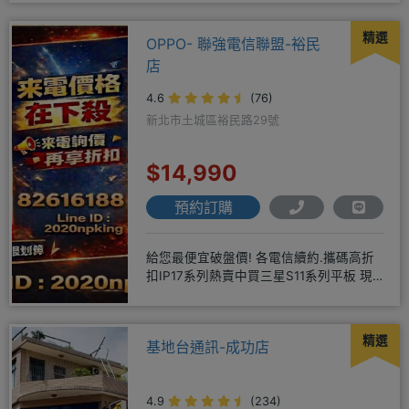
精選
OPPO- 聯強電信聯盟-裕民
店
4.6
(76)
新北市土城區裕民路29號
$14,990
預約訂購
給您最便宜破盤價! 各電信續約.攜碼高折
扣IP17系列熱賣中買三星S11系列平板 現
貨供應中無卡分期快
精選
基地台通訊-成功店
4.9
(234)