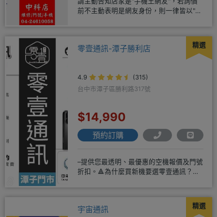
請主動告知店家是"手機王網友"，若詢價
前不主動表明是網友身份，則一律皆以"現
場報價為主"事後不退差價請
精選
零壹通訊-潭子勝利店
4.9
(315)
台中市潭子區勝利路317號
$14,990
預約訂購
–提供您最透明、最優惠的空機報價及門號
折扣。🔺為什麼買新機要選零壹通訊？
◎APPLE授權經銷商、SAM
精選
宇宙通訊