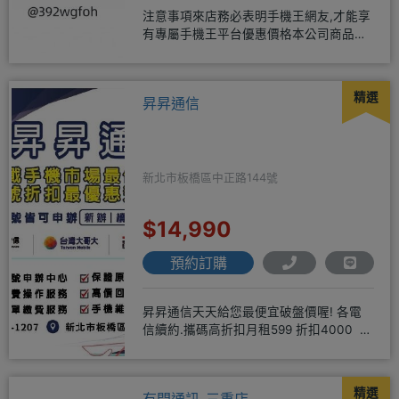
注意事項來店務必表明手機王網友,才能享
有專屬手機王平台優惠價格本公司商品均
為全新未拆封公司貨，保固一年
精選
昇昇通信
新北市板橋區中正路144號
$14,990
預約訂購
昇昇通信天天給您最便宜破盤價喔! 各電
信續約.攜碼高折扣月租599 折扣4000 月
租799 折扣7
精選