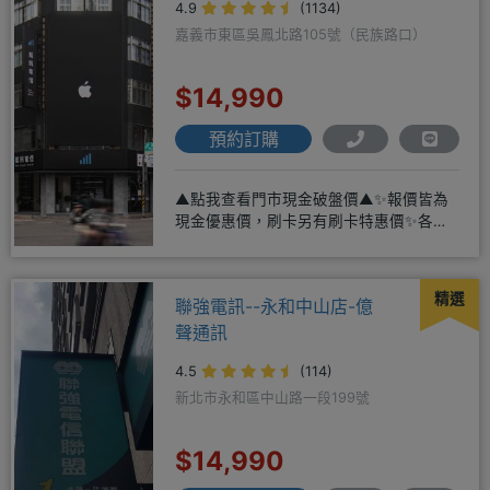
4.9
(1134)
嘉義市東區吳鳳北路105號（民族路口）
$14,990
預約訂購
▲點我查看門市現金破盤價▲✨報價皆為
現金優惠價，刷卡另有刷卡特惠價✨各大
品牌手機皆有(門號：✔續約 ✔
精選
聯強電訊--永和中山店-億
聲通訊
4.5
(114)
新北市永和區中山路一段199號
$14,990