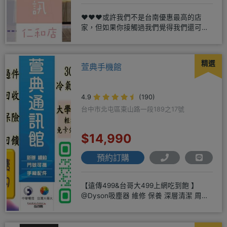
❤️❤️❤️或許我們不是台南優惠最高的店
家，但如果你接觸過我們覺得我們還可
以，願意給我們機會，歡迎多詢
精選
萱典手機館
4.9
(190)
台中市北屯區東山路一段189之17號
$14,990
預約訂購
【遠傳499&台哥大499上網吃到飽 】
@Dyson吸塵器 維修 保養 深層清潔 周邊
商品 耗材販售@