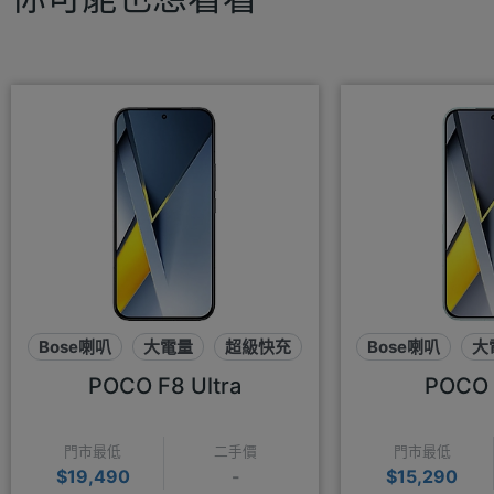
Bose喇叭
大電量
超級快充
Bose喇叭
大
POCO F8 Ultra
POCO 
門市最低
二手價
門市最低
$19,490
-
$15,290