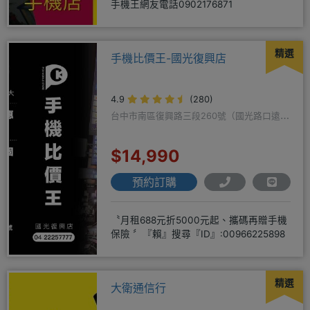
手機王網友電話0902176871
精選
手機比價王-國光復興店
4.9
(280)
台中市南區復興路三段260號（國光路口遠傳
隔壁）
$14,990
預約訂購
〝月租688元折5000元起、攜碼再贈手機
保險 〞『賴』搜尋『ID』:00966225898
精選
大衛通信行