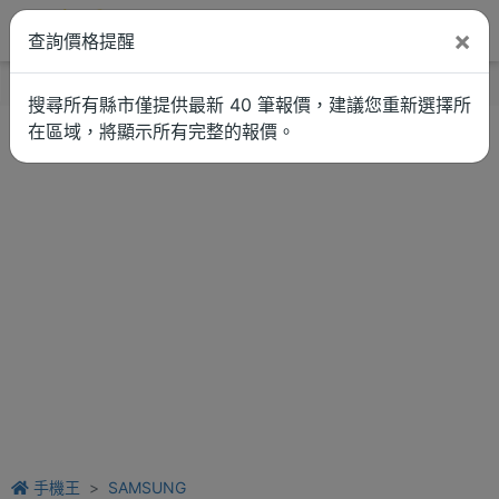
×
查詢價格提醒
找品牌
新聞
車拚
維修估價
搜尋所有縣市僅提供最新 40 筆報價，建議您重新選擇所
在區域，將顯示所有完整的報價。
手機王
SAMSUNG