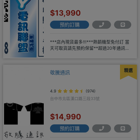
$13,990
預約訂購
***店內現貨最多!!!***熱銷機型免付訂 當
天可取貨請先預約保留**超過20年通訊經
驗2001年起
精選
敬騰通訊
4.9
(974)
台中市北區漢口路三段33號
$14,990
預約訂購