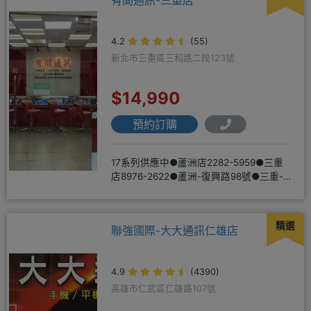
有間通訊-三重店
4.2
(55)
新北市三重區三和路二段123號
$14,990
預約訂購
17系列供應中●蘆洲店2282-5959●三重
店8976-2622●蘆洲-復興路98號●三重-
三和路二
精選
聯強國際-大大通訊仁雄店
4.9
(4390)
高雄市仁武區仁雄路107號