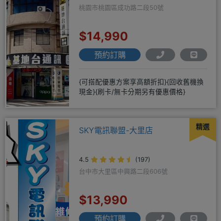
桃園市桃園區成功路二段50號
$14,990
預約訂購
{可搭配優惠方案享高額折扣}{回收舊機換
現金}{刷卡/無卡分期另有優惠價格}
精選
SKY電訊聯盟-大里店
4.5
(197)
台中市大里區中興路二段606號
$13,990
預約訂購