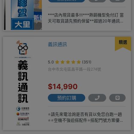
***店內現貨最多!!!***熱銷機型免付訂 當
天可取貨請先預約保留**超過20年通訊經
驗2001年起
精選
義訊通訊
5.0
(351)
台中市北屯區昌平路一段274號
$14,990
預約訂購
⭐請先來電洽詢是否有貨以免您白跑一趟
⭐⭐空機不強迫搭配件⭐搭配門號方案優惠
更多⭐⭐手機加購滿版玻璃貼+