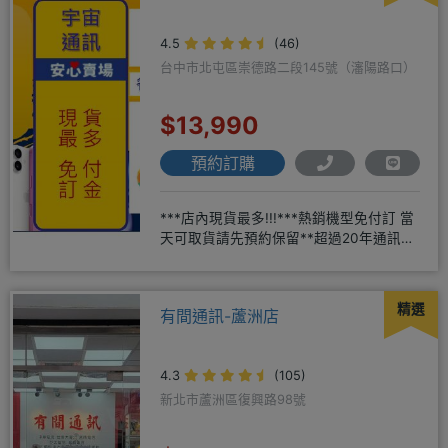
4.5
(46)
台中市北屯區崇德路二段145號（瀋陽路口）
$13,990
預約訂購
***店內現貨最多!!!***熱銷機型免付訂 當
天可取貨請先預約保留**超過20年通訊經
驗2001年起
精選
有間通訊-蘆洲店
4.3
(105)
新北市蘆洲區復興路98號