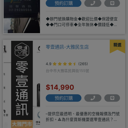
預約訂購
◆辦門號換購物金◆歡迎比價◆保證便宜
◆◆門口可停車◆全年無休◆價錢低◆服
務好◆超低價單機商品需搭配選購
精選
零壹通訊-大雅民生店
4.9
(265)
台中市大雅區民興街155號
$14,990
預約訂購
–提供您最透明、最優惠的空機報價及門號
折扣。🔺為什麼買新機要選零壹通訊？
◎APPLE授權經銷商、SAM