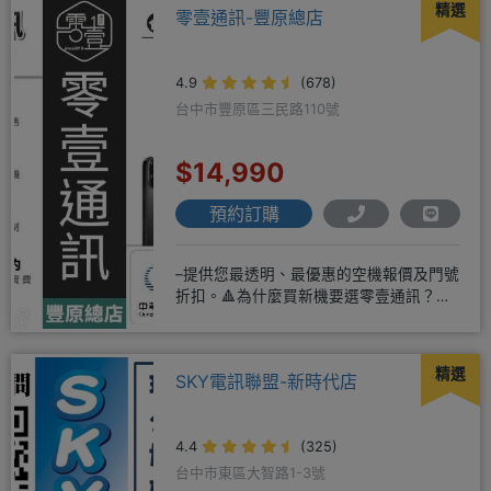
精選
零壹通訊-豐原總店
4.9
(678)
台中市豐原區三民路110號
$14,990
預約訂購
–提供您最透明、最優惠的空機報價及門號
折扣。🔺為什麼買新機要選零壹通訊？
◎APPLE授權經銷商、SAM
精選
SKY電訊聯盟-新時代店
4.4
(325)
台中市東區大智路1-3號