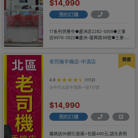
$14,990
預約訂購
17系列供應中●蘆洲店2282-5959●三重
店8976-2622●蘆洲-復興路98號●三重-
三和路二
精選
老司機手機店-中清店
4.9
(1112)
台中市北區中清路一段110號
$14,990
預約訂購
攜碼送9h鋼化玻璃⭐包膜490元,請先表明