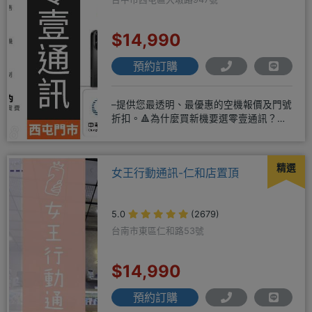
$14,990
預約訂購
–提供您最透明、最優惠的空機報價及門號
折扣。🔺為什麼買新機要選零壹通訊？
◎APPLE授權經銷商、SAM
精選
女王行動通訊-仁和店置頂
5.0
(2679)
台南市東區仁和路53號
$14,990
預約訂購