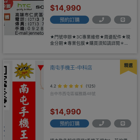
$14,990
預約訂購
★門號申辦★3C專業維修★周邊配件★現
金分期★專業包膜★購買須知請詳閱＊來
店辦理搭配門號，打卡贈好禮
精選
南屯手機王-中科店
4.2
(125)
台中市西屯區福雅路48號
$14,990
預約訂購