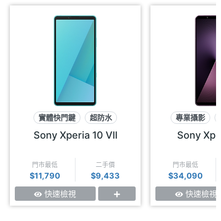
實體快門鍵
超防水
專業攝影
可插記憶卡
3.5m
Sony Xperia 10 VII
Sony Xper
門市最低
二手價
門市最低
$11,790
$9,433
$34,090
快速檢視
快速檢視