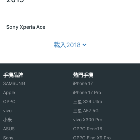
Sony Xperia Ace
載入2018
手機品牌
熱門手機
SAMSUNG
iPhone 17
Apple
iPhone 17 Pro
OPPO
三星 S26 Ultra
vivo
三星 A57 5G
小米
vivo X300 Pro
ASUS
OPPO Reno16
Sony
OPPO Find X9 Pro