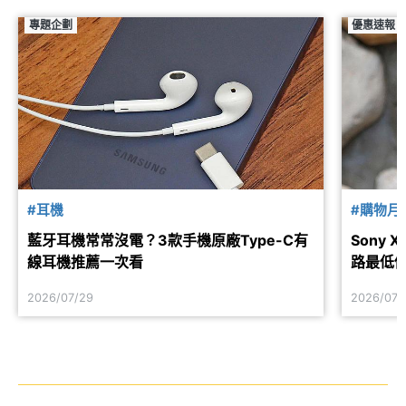
專題企劃
優惠速報
#耳機
#購物月
藍牙耳機常常沒電？3款手機原廠Type-C有
Sony 
線耳機推薦一次看
路最低
2026/07/29
2026/07/