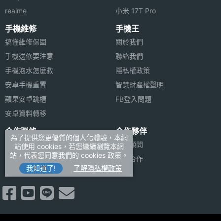
realme
小米 17T Pro
手機維修
手機王
搞懂維修保固
關於我們
手機送修要注意
聯絡我們
手機泡水怎麼救
隱私權政策
安卓手機重置
智慧財產權聲明
蘋果安卓跳槽
FB登入問題
安卓資料轉移
合作聯絡
合作夥伴
為了提供您更優質的個人化體驗，本網
廣告刊登
法律顧問
站使用 cookies，若您繼續瀏覽本網
站，代表您同意我們的 cookies 政策。
加入商店報價
媒體合作
我知道了!
了解隱私權政策
新聞聯絡