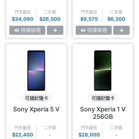
門市最低
二手價
門市最低
二手價
$34,090
$26,500
$9,575
$6,200
快速檢視
快速檢視
可插記憶卡
可插記憶卡
專業攝影
超防水
超強夜拍
超防水
Sony Xperia 5 V
Sony Xperia 1 V
256GB
門市最低
二手價
門市最低
二手價
$22,400
-
$28,000
-