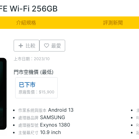
FE Wi-Fi 256GB
介紹規格
評測新聞
比較
最愛
上市日期：2023/10
門市空機價 (最低)
已下市
原廠售價：$15,900
Android 13
作業系統與版本
SAMSUNG
處理器品牌
Exynos 1380
處理器型號
10.9 inch
主螢幕尺寸