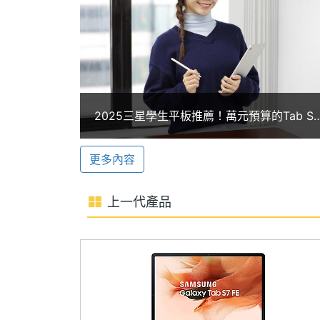
ROM儲存空間
256 GB
議或視訊通話等也擁有極佳的畫面品質。
記憶卡
microSD
全新 S Pen 手寫筆
最大擴充儲存空
1 TB
SAMSUNG Galaxy Tab S9 FE Wi-F
間
證，不僅提供類似紙上書寫的流暢體驗，
2025三星學生平板推薦！萬元預算的Tab S
作可能性。也支援 S Pen Creator Ed
電池容量
8000 mAh
Lite、Tab S7 FE與Tab S9 FE超詳細購買建
議一次看懂
更多內容
顯示螢幕
DeX 模式
SAMSUNG Galaxy Tab S9 FE Wi
主螢幕尺寸
10.9 inch
上一代產品
連接至其他 Samsung Galaxy 裝
主螢幕解析度
2304x1440 pixels
極致的平板便攜性。同時可另外選購配備
項。
主螢幕材質
LCD
主螢幕觸控
Yes