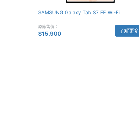
主螢幕更新率
90 Hz
SAMSUNG Galaxy Tab S7 FE Wi-Fi
SAMSUNG Galaxy Tab S9 FE Wi-Fi 
原廠售價：
◎ Android 13 作業系統、One UI Tab
了解更多
$15,900
◎ 10.9 吋 2,304 x 1,440pixels 
◎ SAMSUNG Exynos 1380 八核心處理
相機規格
◎ 8GB RAM / 256GB ROM
◎ IP68 防塵防水
主相機畫素
800 萬畫素
◎ Wi-Fi 6、藍牙 5.3
主相機感光元件
CMOS
◎ 前置 1,200 萬畫素鏡頭
◎ 後置 800 萬畫素鏡頭
前相機畫素
1200 萬畫素
◎ 支援 S Pen 手寫筆
前相機感光元件
CMOS
◎ 電源鍵指紋辨識、臉部辨識
◎ Samsung Dex、多重視窗、第二螢幕
連接與應用
◎ 配備 8,000mAh 電池