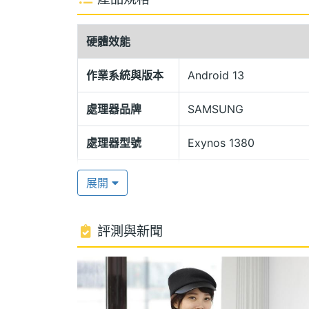
IP68 防塵防水設計
SAMSUNG Galaxy Tab S9 FE W
硬體效能
並具備 IP68 防水防塵設計，帶來良好
辨識，以及支援臉部辨識，解鎖平板更方
作業系統與版本
Android 13
處理器品牌
SAMSUNG
SAMSUNG Exynos 1380
SAMSUNG Galaxy Tab S9 FE Wi-Fi 2
處理器型號
Exynos 1380
介面，搭載 SAMSUNG Exynos 1
處理器時脈
2.4+2 GHz
建 8GB RAM / 256GB ROM，並具備 mi
展開
5.3；續航方面，配備 8,000mAh 電池，採
處理器核心數
8
評測與新聞
圖形處理器
Mali-G68 MP5
前置 1,200 萬畫素鏡頭
SAMSUNG Galaxy Tab S9 FE Wi
RAM記憶體
8 GB
攝出令人震撼的風景照片，捕捉細節豐富、清