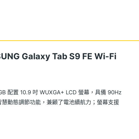
 Galaxy Tab S9 FE Wi-Fi
256GB 配置 10.9 吋 WUXGA+ LCD 螢幕，具備 90Hz
智慧動態調節功能，兼顧了電池續航力；螢幕支援
彩與對比度，並著重螢幕暗部表現，提升於戶外環境的可視
雙眼的不適感。