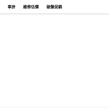
車拚
維修估價
破盤促銷