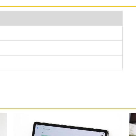
i-Fi 256GB 採用圓滑平板設計，結合堅韌的金屬質感外框，
的防護也同時兼具外觀質感；側邊具備電源鍵整合指紋
便快捷。
56GB 運行 Android 13 作業系統、One UI Tab 操作
380 八核心處理器，為用戶帶來卓越的效能和處理能力，內
croSD 卡最高 1TB 的擴充，支援 Wi-Fi 6、藍牙
用 USB Type-C 規格，支援超快速充電 2.0。
-Fi 256GB 後置 800 萬畫素鏡頭，具備自動對焦，輕鬆拍
晰銳利影像；而前置 1,200 萬畫素鏡頭，視訊會