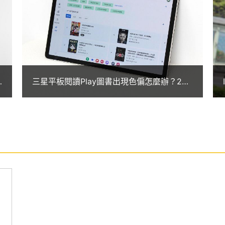
i 256GB 內附 S Pen，除了獲得 IP68 防塵防水等級認
用戶更能放心紀錄、盡情表達豐富靈感，開啟更多創
6
三星平板閱讀Play圖書出現色偏怎麼辦？2招
ition，讓你的創作潛力完全釋放。
技巧告訴你
-Fi 256GB 搭配 DeX 模式，可指定應用程式快捷鍵及無線
置，在任何螢幕上輸入，可模擬如桌機般的使用體驗，創造
功能鍵和觸控板的書本式皮套，就能輕鬆處理待辦事