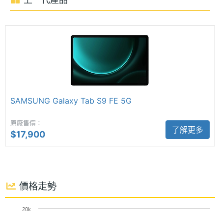
概覽，並根據連結的感應器和裝置，以 3D 地圖方式
電池容
8000 mAh
量
查看你的居家空間並取得個人化的 AI 建議。
顯示螢幕
升級 1,300 萬畫素主鏡頭
主螢幕
10.9 inch
SAMSUNG Galaxy Tab S10 FE 5G 配備 1,300 萬畫
尺寸
素後置鏡頭，支援自動對焦功能，能輕鬆拍攝出細節
SAMSUNG Galaxy Tab S9 FE 5G
豐富、清晰銳利的高品質影像，無論日常拍照或紀錄
主螢幕
2304x1440 pixels
解析度
原廠售價：
生活都得心應手。前置則搭載 1,200 萬畫素鏡頭，無
了解更多
$17,900
論是視訊會議還是與親友通話，都能呈現清晰自然的
主螢幕
249 ppi
畫面，提供絕佳視訊體驗。
像素密
度
價格走勢
數學自動計算助理
主螢幕
800 nits
SAMSUNG Galaxy Tab S10 FE 5G 隨附具備 IP68 防
最大亮
20k
度
塵防水等級的 S Pen，不僅帶來如同紙上書寫般流暢