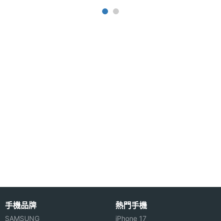
UHD
◎ 8GB RAM / 128GB ROM
4K錄影
◎ IP68 防塵防水
通訊與網路
◎ Wi-Fi 6、藍牙 5.3
◎ 前置 1,200 萬畫素鏡頭
5G NR
1800(n3), 2100(n1), 2300(n40),
◎ 後置 1,300 萬畫素鏡頭
頻率
2500(n41), 2600(n38), 2600(n7),
3500(n78), 3700(n77), 600(n71),
◎ 支援 S Pen 手寫筆
700(n28), 800(n20), 850(n26), 850(n5),
◎ 電源鍵指紋辨識、臉部辨識
900(n8), AWS-3(n66)
◎ Samsung Dex、多重視窗、第二螢幕
5G NR
sub-6
◎ 配備 8,000mAh 電池
頻段
◎ 採用 USB Type-C 規格，支援超快速充電 2.0、
45W 快充
5G組網
NSA
◎ 支援 microSD 記憶卡，最高可擴充 2TB 儲存空間
方式
4G FDD
1500(B32), 1700(B4), 1800(B3), 1900(B2),
手機品牌
熱門手機
※本文為 SOGI 手機王版權所有，未經授權不得轉載使用※
LTE
1900(B25), 2100(B1), 2600(B7), 700(B12),
SAMSUNG
iPhone 17