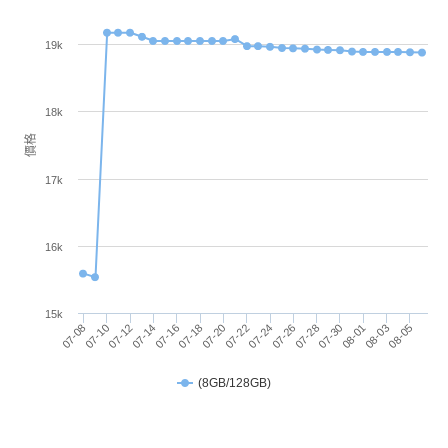
自然的手感，更讓使用者隨時隨地安心紀錄靈感，開
主螢幕
LCD
19k
啟無限創作可能。支援 S Pen Creator Edition，進一
材質
步解鎖你的創作潛能。內建數學自動計算助理，使用
主螢幕
18k
90 Hz
S Pen 手寫輸入即可自動解出問題；另搭載手寫修正
更新率
價格
功能，能智慧拉直線條、調整字距、對齊字母及修正
17k
字形，讓書寫更加俐落整齊。
16k
內建 AI 多項應用
SAMSUNG Galaxy Tab S10 FE 5G 搭配另外選購的
相機規格
全新外接鍵盤上面專屬 AI Key 快速鍵，可一鍵啟動 AI
15k
07-08
07-14
07-20
07-26
08-01
07-10
07-16
07-22
07-28
08-03
07-12
07-18
07-24
07-30
08-05
主相機
1300 萬畫素
助手來即時回應並協助處理各項任務，如同隨身智慧
畫素
助理。平板本身具備 AI 多項應用，如使用「搜尋圈」
(8GB/128GB)
主相機
CMOS
圈選內容，即可在側邊視窗顯示搜尋結果，絲毫不影
感光元
響當前瀏覽。「物件橡皮擦」能更智慧地判斷相片中