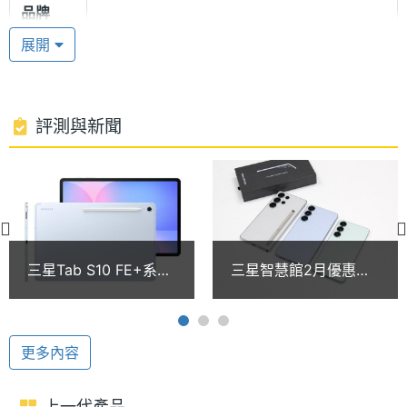
品牌
金屬質感外框，，並具備 IP68 防水防塵設計，帶來良
展開
好的防護也同時兼具時尚簡潔的外觀質感；側邊具備
處理器
Exynos 1580
型號
電源鍵整合指紋辨識，以及支援臉部辨識，解鎖平板
更方便快捷。
處理器
2.9+2.6+1.9 GHz
評測與新聞
時脈
SAMSUNG Exynos 1580
處理器
8
SAMSUNG Galaxy Tab S10 FE 5G 運行 Android 15
核心數
作業系統、One UI Tab 操作介面，搭載 SAMSUNG
RAM記
8 GB
Exynos 1580 八核心處理器，內建 8GB RAM /
三星Tab S10 FE+系列
三星智慧館2月優惠整
憶體
128GB ROM ，並具備 microSD 卡最高 2TB 的擴
新年也有大優惠！
理一次看 SAMSUNG
SAMSUNG平板通路最
S25 Ultra買就送2千5
充，支援 5G + 5G 雙卡雙待（需搭配 eSIM）、Wi-Fi
ROM儲
128 GB
低價格一次看(2026.2)
再抽8888回饋金
存空間
6、藍牙 5.3；續航方面，配備 8,000mAh 電池，支
更多內容
援超快速充電 2.0、45W 快充。 其他方面，提供個人
記憶卡
microSD
化居家概覽，透過 Home Insight 小工具上鳥瞰視角
上一代產品