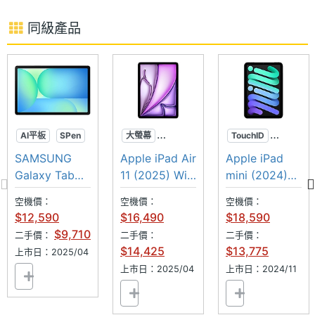
件
不需要的物件並刪除，自動填補背景並去除多餘的陰
同級產品
影。「自動剪輯」 可選取多部影片並透過 AI 自動剪輯
主相機
Yes
自動對
成精華片段。「多重視窗」讓用戶可在大螢幕上一次
焦
操作至多三個應用程式。
主相機
Yes
UHD
AI平板
SPen
大螢幕
TouchID
4K錄影
超防水
M3晶片
高效能
SAMSUNG
Apple iPad Air
Apple iPad
Galaxy Tab
11 (2025) Wi-
mini (2024)
前相機
1200 萬畫素
SAMSUNG Galaxy Tab S10 FE 5G 功能特色
S10 FE Wi-Fi
Fi
Wi-Fi 128GB
畫素
空機價：
空機價：
空機價：
◎ 5G + 5G 雙卡雙待（需搭配 eSIM）
$12,590
$16,490
$18,590
前相機
CMOS
$9,710
◎ Android 15 作業系統、One UI Tab 操作介面
二手價：
二手價：
二手價：
感光元
$14,425
$13,775
上市日：2025/04
◎ 10.9 吋 2,304 x 1,440pixels 解析度 WUXGA+
件
上市日：2025/04
上市日：2024/11
LCD 螢幕（90Hz 螢幕更新率）
前相機
Yes
◎ SAMSUNG Exynos 1580 八核心處理器