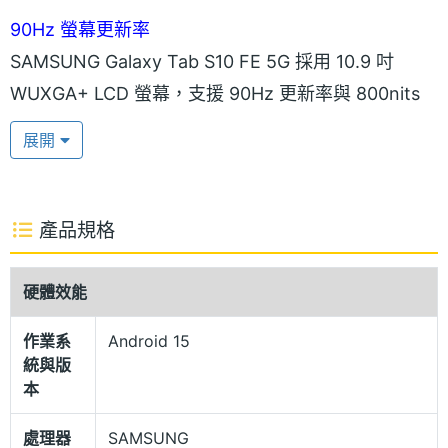
90Hz 螢幕更新率
SAMSUNG Galaxy Tab S10 FE 5G 採用 10.9 吋
WUXGA+ LCD 螢幕，支援 90Hz 更新率與 800nits
高亮度模式，呈現細膩流暢的畫面表現，並透過智慧
展開
動態調節技術，兼顧顯示品質與電池續航。螢幕搭載
Vision Booster 技術，能智慧強化色彩與對比度，特
別優化暗部細節，讓戶外光線下也能清晰可視。內建
產品規格
經 SGS 認證的護眼模式，長時間使用依然舒適，有效
減少眼睛疲勞。
硬體效能
作業系
Android 15
IP68 防塵防水設計
統與版
SAMSUNG Galaxy Tab S10 FE 5G 採用圓滑平板設
本
計，螢幕邊框僅 8.5mm，實現寬廣的視野畫面，以及
處理器
SAMSUNG
6.0mm 機身厚度更好攜帶出門。結合淺色調、堅韌的