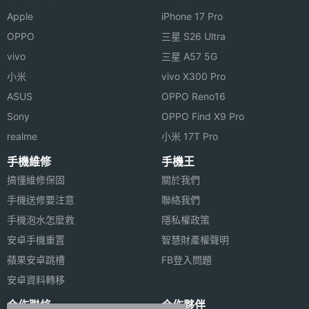
700(B13), 700(B17), 700(B28), 800(B20),
Apple
iPhone 17 Pro
850(B26), 850(B5), 900(B8), AWS-3(B66)
OPPO
三星 S26 Ultra
vivo
三星 A57 5G
4G
2300(B40), 2500(B41), 2600(B38)
TDD
小米
vivo X300 Pro
LTE
ASUS
OPPO Reno16
Sony
OPPO Find X9 Pro
4G LTE
Yes
realme
小米 17T Pro
5G連網
Yes
手機維修
手機王
搞懂維修保固
關於我們
SIM
eSIM, nano-SIM
手機送修要注意
聯絡我們
Card類
手機泡水怎麼救
隱私權政策
型
安卓手機重置
智慧財產權聲明
蘋果安卓跳槽
FB登入問題
SIM1
2G, 3G, 4G, 5G
安卓資料轉移
連接與應用
合作聯絡
合作夥伴