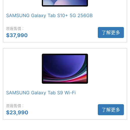
多樣功能，讓創作與溝通更加便利；內建 5G 上網、
充儲存
空間
eSIM、Wi-Fi 6E 與藍牙 5.4，以及全新升級的
SAMSUNG Galaxy Tab S10+ 5G 256GB
Samsung DeX 不僅可透過擴展模式連接外部顯示器
電池容
8400 mAh
實現雙螢幕操作，還能依照使用情境建立最多四個獨
原廠售價：
量
了解更多
$37,990
立自訂工作區，進一步提升學習與工作的效率。
顯示螢幕
1,300 萬畫素主鏡頭
主螢幕
11 inch
尺寸
SAMSUNG Galaxy Tab S11 5G 後置 1,300 萬畫素主
鏡頭 + 800 萬畫素超廣角鏡頭，不論是拍攝壯麗風
主螢幕
2560x1600 pixels
景、日常生活片段，還是紀錄文件與文字，都能呈現
解析度
SAMSUNG Galaxy Tab S9 Wi-Fi
清晰細緻的效果。前置則搭載 1,200 萬畫素超廣角鏡
主螢幕
274 ppi
頭，無論自拍或進行視訊通話，都能容納更多畫面，
原廠售價：
像素密
了解更多
$23,990
同時支援臉部解鎖，帶來更便利的使用體驗。
度
主螢幕
1600 nits