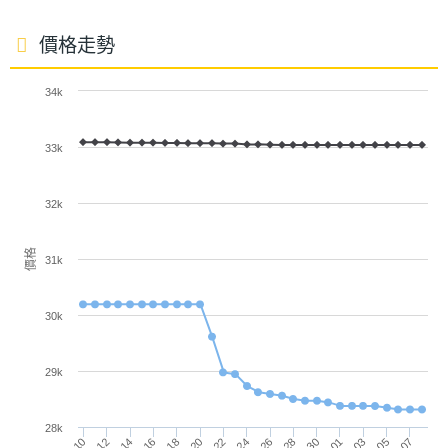
S Pen 防水手寫筆
最大亮
SAMSUNG Galaxy Tab S11 5G 盒裝隨附全新設計的
度
價格走勢
S Pen 手寫筆，採用六角形筆身設計，握感更自然貼
主螢幕
Dynamic AMOLED 2X
34k
合手型，帶來舒適且穩定的書寫體驗。筆尖支援更大
材質
的傾斜角度，提供更精準細膩的操控感受，並具備
33k
IP68 防塵防水等級，耐用度再升級。功能上不僅能快
主螢幕
120 Hz
更新率
速喚出工具選單、在 Samsung Notes 中輕鬆新增便
32k
利貼筆記，還能結合 Galaxy AI 發揮更多創作與效率
價格
應用可能。
31k
30k
相機規格
29k
主相機
1300 萬畫素
SAMSUNG Galaxy Tab S11 5G 功能特色
畫素
28k
◎ 機身尺寸：165.3 x 253.8 x 5.5mm；機身重量：