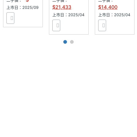
二手價：
二手價：
二手價：
◎ 支援 45W 閃電快充
$21,433
$14,400
通訊與網路
上市日：2025/09
上市日：2025/04
上市日：2025/04
◎ 支援 microSD 記憶卡，最高可擴充 2TB 儲存空間
5G NR
sub-6
◎ 安全性更新期間 (有效期限至) 2032 年 9 月 30 日
頻段
※本文為 SOGI 手機王版權所有，未經授權不得轉載使用※
5G組網
NSA
方式
4G LTE
Yes
5G連網
Yes
SIM
eSIM, nano-SIM
Card類
型
SIM1
2G, 3G, 4G, 5G