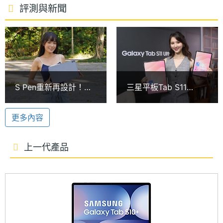
聯發科天璣 9400+
處理器
3.73+3.3+2.4 GHz
評測與新聞
SAMSUNG Galaxy Tab S11 5G 運行 Android 16 作業
時脈
系統、One UI 8 Tab 操作介面，搭載聯發科 3 奈米製
處理器
8
程的 Dimensity 9400+ 八核心處理器，不僅為用戶帶
核心數
來卓越的功耗與性能表現，相較於前代，NPU 效能提
圖形處
Immortalis-G925 MC12
升了 33%，CPU 效能提升 24%，GPU 效能提升
S Pen重新再設計！三
三星平板Tab S11
理器
27%。內建 12GB RAM / 128GB ROM、12GB RAM /
星大尺寸旗艦平板Tab
Ultra、S11與S10 Lite
S11 Ultra開箱體驗
齊發！上市價格及購機
256GB ROM，可透過 microSD 卡擴充最高至 2TB
RAM記
12 GB
更多內容
優惠一次看
憶體
儲存空間。
上一代產品
ROM儲
128 GB, 256 GB
生成式 Galaxy AI 體驗
存空間
SAMSUNG Galaxy Tab S11 5G 搭載完整的 Galaxy
記憶卡
microSD
AI 體驗，支援 AI 搜尋圈、智慧相片編輯器、塗鴉轉圖
像、即時通話翻譯、生成式慢動作影片與人像棚拍等
最大擴
2 TB