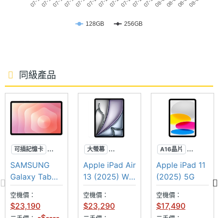
07-10
07-16
07-22
07-28
08-03
07-12
07-18
07-24
07-30
08-05
07-14
07-20
07-26
08-01
08-07
主相機
CMOS
471g
感光元
◎ Android 16 作業系統、One UI 8 Tab 操作介面
128GB
256GB
件
◎ 11 吋 2,560 x 1,600pixels 解析度Dynamic
主相機
Yes
AMOLED 2X 螢幕（120Hz 螢幕更新率）
LED補
◎ 聯發科 Dimensity 9400+ 八核心處理器
同級產品
光燈
◎ 12GB RAM / 128GB ROM、12GB RAM / 256GB
主相機
Yes
ROM
UHD
◎ IP68 防塵防水
4K錄影
◎ 5G 上網、eSIM、Wi-Fi 6E、藍牙 5.4
前相機
1200 萬畫素
◎ 前置 1,200 萬畫素鏡頭
可插記憶卡
大螢幕
A16晶片
畫素
超防水
SPen
M3晶片
TouchID
SAMSUNG
Apple iPad Air
Apple iPad 11
◎ 後置 1,300 萬畫素主鏡頭
居中前相機
Galaxy Tab
13 (2025) Wi-
(2025) 5G
◎ 支援 S Pen 手寫筆（ IP68 防塵防水）
前相機
CMOS
S11 Wi-Fi
Fi
感光元
空機價：
空機價：
空機價：
◎ 支援螢幕指紋辨識、臉部辨識
$23,190
$23,290
$17,490
件
◎ 配備 8,400mAh 電池
-$----