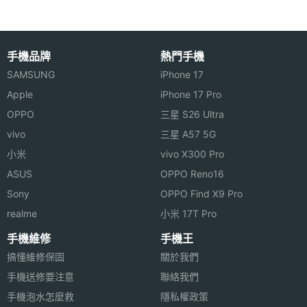
連接與應用
Wi-Fi
Wi-Fi 6E
手機品牌
熱門手機
SAMSUNG
iPhone 17
IEEE
a, ac, ax, b, g, n, n(2.4GHz), n(5GHz),
802.11
n(6GHz)
Apple
iPhone 17 Pro
傳輸速
OPPO
三星 S26 Ultra
度
vivo
三星 A57 5G
小米
vivo X300 Pro
藍牙
Yes
ASUS
OPPO Reno16
Sony
OPPO Find X9 Pro
藍牙版
5.4
本
realme
小米 17T Pro
手機維修
手機王
衛星定
BeiDou, Galileo, GLONASS, GPS, QZSS
搞懂維修保固
關於我們
位
手機送修要注意
聯絡我們
有線快
FlashCharge 2.0
手機泡水怎麼救
隱私權政策