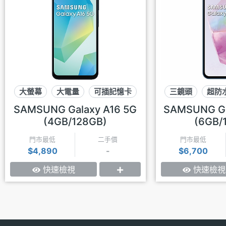
大螢幕
大電量
可插記憶卡
三鏡頭
超防
SAMSUNG Galaxy A16 5G
SAMSUNG Ga
(4GB/128GB)
(6GB/
門市最低
二手價
門市最低
$4,890
-
$6,700
快速檢視
快速檢視