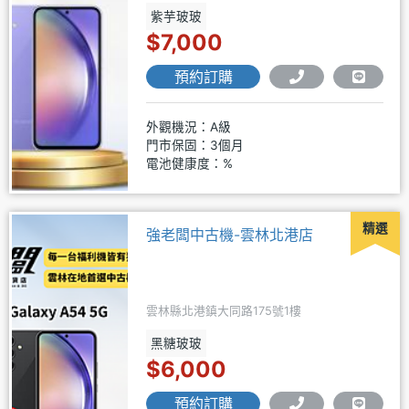
紫芋玻玻
$7,000
預約訂購
外觀機況：A級
門市保固：3個月
電池健康度：%
精選
強老闆中古機-雲林北港店
雲林縣北港鎮大同路175號1樓
黑糖玻玻
$6,000
預約訂購