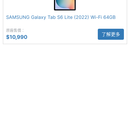
握起來的手感相當舒適，還能搭配 Tab S6 Lite 內建
充儲存
空間
的筆記功能，滿足課堂筆記、文書整理等使用需求。
SAMSUNG Galaxy Tab S6 Lite (2022) Wi-Fi 64GB
此外，這支 S Pen 還支援 4096 階感壓技術，提供幾
電池容
7040 mAh
近無延遲的真實筆觸；透過磁吸收納，能使攜帶過程
原廠售價：
量
了解更多
$10,990
更加便利。
顯示螢幕
主螢幕
10.4 inch
尺寸
主螢幕
2000x1200 pixels
SAMSUNG Galaxy Tab S6 Lite (2024) Wi-Fi 64GB
解析度
功能特色
◎ Android 14 作業系統、One UI 6.1 操作介面
主螢幕
TFT
材質
◎ 10.4 吋 2,000 x 1,200pixels 解析度 TFT 觸控螢幕
◎ SAMSUNG Exynos 1280 八核心處理器
主螢幕
Yes
◎ 4GB RAM / 64GB ROM