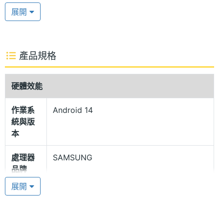
採用 10.4 吋 2,000 x 1,200pixels 解析度 TFT 螢幕，
展開
搭配數位講義輕鬆閱讀不費力，同時支援多重視窗、
第二螢幕等輔助應用，辦公與學習效率大大提升。內
建 Samsung DeX 功能，可將平板畫面以類 PC 版面
產品規格
進行呈現，有效協助快速瀏覽、操作不同應用程式，
提供宛如筆電般的生產力。
硬體效能
作業系
Android 14
AKG 雙揚聲器
統與版
SAMSUNG Galaxy Tab S6 Lite (2024) Wi-Fi 64GB
本
具備 AKG 雙揚聲器與杜比環繞音效，可讓你在休閒之
處理器
SAMSUNG
餘享有出色的影音娛樂體驗，耳機黨朋友還能透過
品牌
3.5mm 音源孔，享受高品質無延遲的聲音饗宴。相機
展開
部分，後置 800 萬畫素主鏡頭，可提供文件掃描、素
處理器
Exynos 1280
型號
材翻拍等應用；前置 500 萬畫素鏡頭，支援臉部解鎖