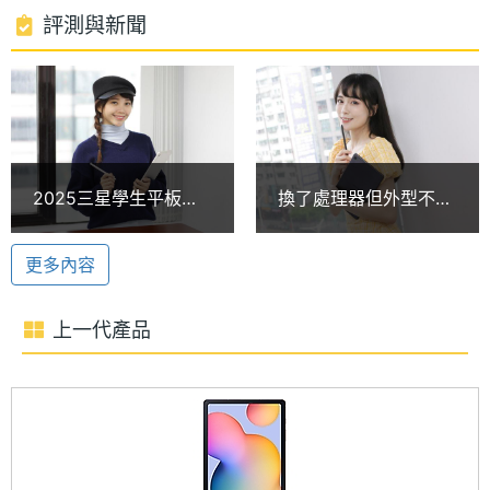
功能。
處理器
2.4+2 GHz
評測與新聞
時脈
支援 1TB 記憶卡擴充
處理器
8
SAMSUNG Galaxy Tab S6 Lite (2024) Wi-Fi 64GB
核心數
運行 Android 14 作業系統、One UI 6.1 操作介面，搭
圖形處
Mali-G68
載 SAMSUNG Exynos 1280 八核心處理器，內建
2025三星學生平板推
換了處理器但外型不
理器
4GB RAM / 64GB ROM，支援 microSD 記憶卡擴
薦！萬元預算的Tab
變！SAMSUNG Tab
S6 Lite、Tab S7 FE與
S6 Lite (2024)開箱
充，最高可擴充至 1TB 儲存空間，方便存放各式講
RAM記
4 GB
更多內容
Tab S9 FE超詳細購買
憶體
義、報告、影音素材等檔案。續航部分，內建
建議一次看懂
7,040mAh 電池，提供長效的續航表現。
上一代產品
ROM儲
64 GB
存空間
盒裝隨附 S Pen 手寫筆
記憶卡
microSD
SAMSUNG Galaxy Tab S6 Lite (2024) Wi-Fi 64GB
盒裝隨附 S Pen 手寫筆，搭配圓潤的筆身設計，不僅
最大擴
1 TB