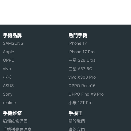
觸控
◎ 前置 500 萬畫素鏡頭
主螢幕
60 Hz
◎ 後置 800 萬畫素鏡頭
更新率
◎ Wi-Fi 5、藍牙 5.3
手機品牌
熱門手機
◎ 臉部辨識
SAMSUNG
iPhone 17
◎ 配備 7,040mAh 電池
Apple
iPhone 17 Pro
◎ 採用 USB Type-C 規格，內建 3.5mm 音源孔
OPPO
三星 S26 Ultra
◎ 支援 microSD 記憶卡擴充 1TB 儲存空間
相機規格
vivo
三星 A57 5G
◎ 盒裝隨附 S Pen 手寫筆
小米
vivo X300 Pro
主相機
800 萬畫素
ASUS
OPPO Reno16
畫素
※本文為 SOGI 手機王版權所有，未經授權不得轉載使用※
Sony
OPPO Find X9 Pro
主相機
CMOS
realme
小米 17T Pro
感光元
手機維修
手機王
件
搞懂維修保固
關於我們
主相機
Yes
手機送修要注意
聯絡我們