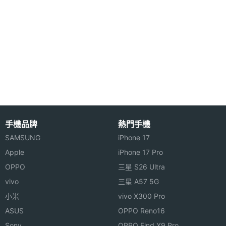
加速度
Yes
感應器
心跳感
Yes
測器
睡眠感
Yes
測器
手機品牌
熱門手機
高度氣
Yes
SAMSUNG
iPhone 17
壓感測
器
Apple
iPhone 17 Pro
OPPO
三星 S26 Ultra
機體規格
vivo
三星 A57 5G
小米
vivo X300 Pro
機身長
42.8 mm
ASUS
OPPO Reno16
度
Sony
OPPO Find X9 Pro