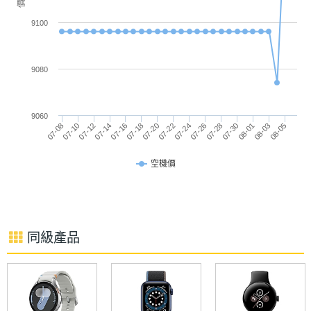
9100
連接與應用
9080
SAMSUNG Galaxy Watch6 44mm 功能特色
Wi-Fi
Yes
◎ Wear OS 4 作業系統、One UI 5 Watch 操作介面
9060
07-22
07-14
08-05
07-28
07-20
07-12
08-03
07-26
07-18
07-10
08-01
07-24
07-16
07-08
07-30
◎ 可與 Android 10.0 以上行動裝置搭配使用
IEEE
a, b, g, n, n(2.4GHz), n(5GHz)
◎ 1.5 吋 480 x 480pixels 解析度 Super AMOLED 觸
802.11
空機價
傳輸速
控螢幕
度
◎ SAMSUNG Exynos W930 , 1.4GHz 雙核心處理器
◎ 2GB RAM／16GB ROM
NFC
Yes
同級產品
◎ Wi-Fi 4、藍牙 5.3、NFC、GPS
藍牙
Yes
◎ Samsung BioActive 三合一感測器
◎ 心率偵測、睡眠偵測、心電圖、血壓、連續血氧
藍牙版
5.3
◎ 運動加速感應、陀螺儀、氣壓高度計、環境光源感
本