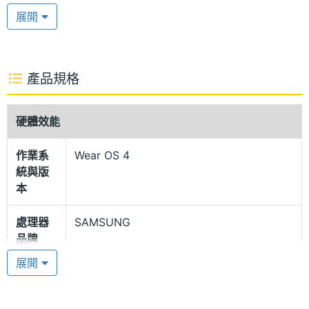
高達 20% 可視螢幕面積，正面採用藍寶石玻璃鏡面覆
展開
蓋，螢幕更具耐用性，峰值亮度達 2,000nits，具備全
彩 AOD，在不點亮螢幕的情況也能隨時查看時間和通
知；錶殼側面具備實體按鍵，透過手勢控制，能夠快
產品規格
速切換程式及功能，並可以設定個人捷徑。
硬體效能
MIL-STD-810H 軍規認證
作業系
Wear OS 4
SAMSUNG Galaxy Watch 6 44mm 擁有 5ATM、
統與版
IP68 防水防塵等級，並經過 MIL-STD-810H 軍規認
本
證，適合在多種環境下使用；搭配全新推出「一鍵
處理器
SAMSUNG
式」錶帶設計及空氣感織布錶帶，提升配戴舒適度，
品牌
也能輕鬆替換錶帶風格；內建 425mAh 電池，能提供
展開
40 小時的續航時間，具有 WPC 無線充電，且支援快
處理器
Exynos 930
型號
充。