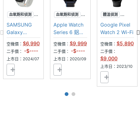
應、指南針
衛星定
BeiDou, Galileo, GLONASS, GPS
血氧飽和偵測
血氧飽和偵測
體溫偵測
◎ 內建 425mAh 電池，最高 40 小時續航時間
位
跌倒偵測
心率偵測
血氧飽和偵測
SAMSUNG
Apple Watch
Google Pixel
◎ WPC 無線充電，支援快充
超防水
跌倒偵測
心率偵測
Galaxy
Series 6 鋁金
Watch 2 Wi-Fi
無線充
Yes
◎ 5ATM、IP68 防塵防水、MIL-STD-810H 軍規認
Watch7
屬 Wi-Fi
$6,990
$9,999
$5,890
電
空機價：
空機價：
空機價：
44mm
44mm
證
-$----
-$----
二手價：
二手價：
二手價：
$9,000
時間顯
Yes
上市日：2024/07
上市日：2020/09
示
上市日：2023/10
◎上述內容提到偵測功能的測量結果僅為參考，不能
作爲診斷和治療依據。
手勢操
Yes
作
※本文為 SOGI 手機王版權所有，未經授權不得轉載使用※
感應器
陀螺儀
Yes
計步器
Yes