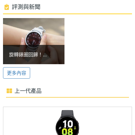
處理器
1.4 GHz
評測與新聞
三星 Exynos W930 處理器
時脈
SAMSUNG Galaxy Watch6 44mm 運行 Wear OS 4
處理器
2
作業系統、One UI 5 Watch 操作介面，搭載
核心數
SAMSUNG Exynos W930 , 1.4GHz 雙核心處理器，
RAM記
2 GB
內建 2GB RAM／16GB ROM ，並支援 Wi-Fi 4、藍牙
旋轉錶圈回歸！
憶體
5.3、NFC、GPS；內建新版的 Samsung Wallet，將
SAMSUNG Watch6
Classic智慧手錶開箱
信用卡和會員卡等等整合一起，搭配手勢控制，日常
ROM儲
16 GB
更多內容
存空間
生活更方便快捷。
上一代產品
電池容
425 mAh
心律不整提醒
量
SAMSUNG Galaxy Watch6 44mm 具備 Samsung
單機使
40 hr
BioActive 三合一感測器，擁有心率偵測、睡眠偵測、
用時間
心電圖、血壓、連續血氧等偵測，新增心律不整提醒