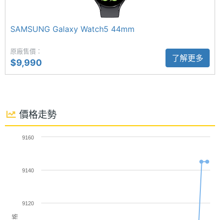
功能，偵測到心律狀況異常，立即提醒用戶的身體狀
顯示螢幕
態；夜間皮膚溫度追蹤提供經期追蹤等其他身體分
SAMSUNG Galaxy Watch5 44mm
主螢幕
1.5 inch
析；並具備跌倒偵測，一旦檢測到跌倒，手錶將自動
尺寸
撥打緊急號碼或通知預先設定的聯絡人。
原廠售價：
了解更多
$9,990
主螢幕
480x480 pixels
解析度
睡眠教練設定
SAMSUNG Galaxy Watch6 44mm 新增的心率區間
主螢幕
453 ppi
像素密
價格走勢
指南，以運動強度由弱至強將心率分五個區間，事先
度
設定強度目標，達到目標時以語音或震動即時提醒與
9160
導引，搭配身體組成分析，能夠進度追蹤和擁有個人
主螢幕
Super AMOLED
材質
體適能計劃；升級的睡眠管理可進行睡眠教練設定，
9140
獲得個人化指引與提醒，並提供睡眠一致性、睡眠動
主螢幕
Yes
物等功能，且同步手機睡眠模式設定，内建光學感測
觸控
9120
器因應睡眠改為紅外線 LED。
價格