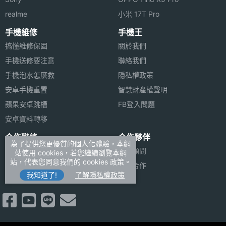
機身寬
44.4 mm
realme
小米 17T Pro
度
手機維修
手機王
搞懂維修保固
關於我們
機身厚
9 mm
手機送修要注意
聯絡我們
度
手機泡水怎麼救
隱私權政策
機身重
33.3 g
安卓手機重置
智慧財產權聲明
量
蘋果安卓跳槽
FB登入問題
安卓資料轉移
防水防
5ATM, IP68
塵等級
合作聯絡
合作夥伴
為了提供您更優質的個人化體驗，本網
廣告刊登
法律顧問
站使用 cookies，若您繼續瀏覽本網
可更換
Yes
站，代表您同意我們的 cookies 政策。
加入商店報價
媒體合作
錶帶
我知道了!
了解隱私權政策
新聞聯絡
機身顏
曜石灰, 辰曜銀
色