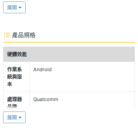
框設計，螢幕上方設有 500 萬畫素鏡頭，能滿足視
展開
訊、自拍等基本需求，對於遠端會議也很有幫助。支
援 S Pen 手寫筆操作，設有專屬收納槽。
產品規格
AKG 立體雙喇叭
SAMSUNG Galaxy Tab S7 FE Wi-Fi 機身搭載 AKG
硬體效能
專業調校雙喇叭，支援 Dolby Atmos 全景聲音效技
作業系
Android
術，設有 3 個麥克風，強化通話品質；後置 800 萬畫
統與版
素主相機。具備 Samsung DeX 無線多工應用，擁有
本
多重視窗功能，帶來便利的操作體驗。
處理器
Qualcomm
品牌
45W 超級快充
展開
SAMSUNG Galaxy Tab S7 FE Wi-Fi 運行 Android 11
處理器
Snapdragon 778G
型號
作業系統，搭載 Qualcomm Snapdragon 778G,