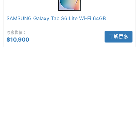
充儲存
◎ 前鏡頭：500 萬畫素
空間
◎ 後鏡頭：800 萬畫素
SAMSUNG Galaxy Tab S6 Lite Wi-Fi 64GB
電池容
10090 mAh
◎ 提供 S Pen 手寫筆、專屬收納槽
原廠售價：
量
了解更多
◎ Dolby Atmos 音效
$10,900
◎ 多重視窗、Samsung DeX 無線多工應用、第二螢
顯示螢幕
幕
主螢幕
12.4 inch
◎ 臉部辨識
尺寸
◎ 配備 10,090mAh 電池
主螢幕
2560x1600 pixels
◎ 採用 USB Type-C 規格，支援 45W 閃電快充 2.0
解析度
◎ 支援 microSD 記憶卡，最高可擴充至 1TB 儲存空
間
主螢幕
243 ppi
像素密
※本文為 SOGI 手機王版權所有，未經授權不得轉載使用※
度