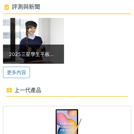
2.2GHz + 1.8GHz 八核心處理器，內建 4GB RAM +
處理器
2.2+1.8 GHz
評測與新聞
64GB ROM，支援 microSD 記憶卡擴充。內
時脈
建 10,090mAh 電池，擁有 45W 閃電快充 2.0，提供
處理器
8
長續航表現。
核心數
圖形處
Adreno 642L
2025三星學生平板推
理器
薦！萬元預算的Tab
S6 Lite、Tab S7 FE與
RAM記
4 GB
更多內容
SAMSUNG Galaxy Tab S7 FE Wi-Fi 功能特色
Tab S9 FE超詳細購買
憶體
建議一次看懂
◎ Android 11 作業系統
上一代產品
ROM儲
64 GB
◎ 12.4 吋 2,560 x 1,600pixels 解析度 TFT 觸控螢幕
存空間
◎ Qualcomm Snapdragon 778G, 2.2GHz + 1.8GHz
八核心處理器
記憶卡
microSD
◎ 4GB RAM / 64GB ROM
最大擴
1 TB
◎ Wi-Fi 6、藍牙 5.2