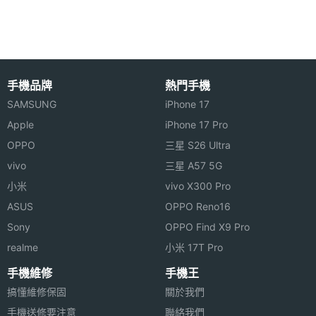
主螢幕
TFT
材質
主螢幕
Yes
觸控
手機品牌
熱門手機
SAMSUNG
iPhone 17
Apple
iPhone 17 Pro
OPPO
三星 S26 Ultra
vivo
三星 A57 5G
相機規格
小米
vivo X300 Pro
ASUS
OPPO Reno16
主相機
800 萬畫素
畫素
Sony
OPPO Find X9 Pro
realme
小米 17T Pro
主相機
CMOS
手機維修
手機王
感光元
搞懂維修保固
關於我們
件
手機送修要注意
聯絡我們