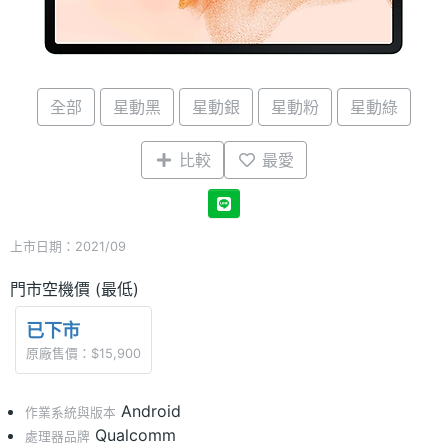
全部
星動黑
星動銀
星動粉
星動綠
比較
最愛
上市日期：2021/09
門市空機價 (最低)
已下市
原廠售價：$15,900
Android
作業系統與版本
Qualcomm
處理器品牌