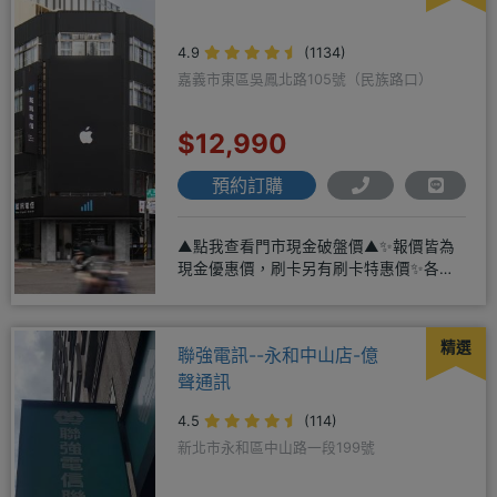
4.9
(1134)
嘉義市東區吳鳳北路105號（民族路口）
$12,990
預約訂購
▲點我查看門市現金破盤價▲✨報價皆為
現金優惠價，刷卡另有刷卡特惠價✨各大
品牌手機皆有(門號：✔續約 ✔
精選
聯強電訊--永和中山店-億
聲通訊
4.5
(114)
新北市永和區中山路一段199號