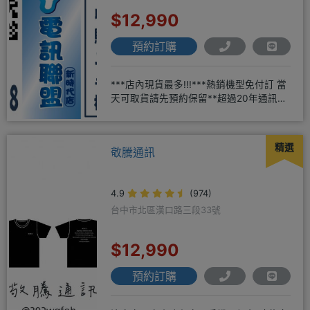
$12,990
預約訂購
***店內現貨最多!!!***熱銷機型免付訂 當
天可取貨請先預約保留**超過20年通訊經
驗2001年起
精選
敬騰通訊
4.9
(974)
台中市北區漢口路三段33號
$12,990
預約訂購