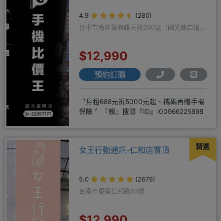
4.9
(280)
台中市南區復興路三段260號（國光路口遠傳
隔壁）
$12,990
預約訂購
〝月租688元折5000元起、攜碼再贈手機
保險 〞『賴』搜尋『ID』:00966225898
精選
女王行動通訊-仁和店置頂
5.0
(2679)
台南市東區仁和路53號
$12,990