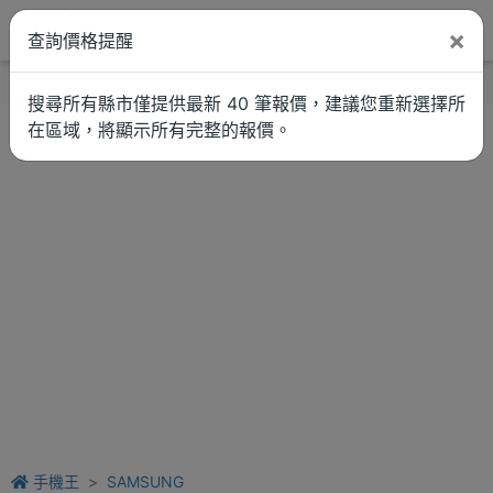
×
查詢價格提醒
找品牌
新聞
車拚
維修估價
搜尋所有縣市僅提供最新 40 筆報價，建議您重新選擇所
在區域，將顯示所有完整的報價。
手機王
SAMSUNG