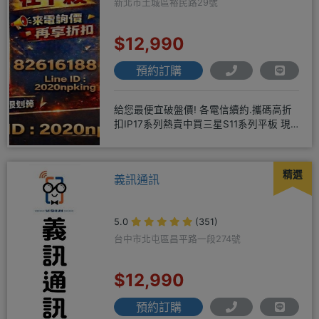
新北市土城區裕民路29號
$12,990
預約訂購
給您最便宜破盤價! 各電信續約.攜碼高折
扣IP17系列熱賣中買三星S11系列平板 現
貨供應中無卡分期快
精選
義訊通訊
5.0
(351)
台中市北屯區昌平路一段274號
$12,990
預約訂購