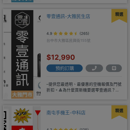
精選
零壹通訊-大雅民生店
4.9
(265)
台中市大雅區民興街155號
$12,990
預約訂購
–提供您最透明、最優惠的空機報價及門號
折扣。🔺為什麼買新機要選零壹通訊？
◎APPLE授權經銷商、SAM
精選
南屯手機王-中科店
4.2
(125)