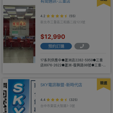
有間通訊-三重店
4.2
(55)
新北市三重區三和路二段123號
$12,990
預約訂購
17系列供應中●蘆洲店2282-5959●三重
店8976-2622●蘆洲-復興路98號●三重-
三和路二
精選
SKY電訊聯盟-新時代店
4.4
(325)
台中市東區大智路1-3號