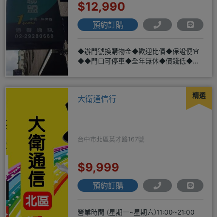
$12,990
預約訂購
◆辦門號換購物金◆歡迎比價◆保證便宜
◆◆門口可停車◆全年無休◆價錢低◆服
務好◆超低價單機商品需搭配選購
精選
大衛通信行
台中市北區英才路167號
$9,999
預約訂購
營業時間 (星期一~星期六)11:00~21:00