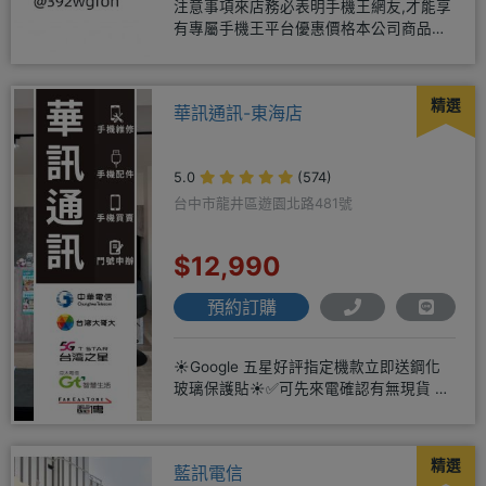
注意事項來店務必表明手機王網友,才能享
有專屬手機王平台優惠價格本公司商品均
為全新未拆封公司貨，保固一年
精選
華訊通訊-東海店
5.0
(574)
台中市龍井區遊園北路481號
$12,990
預約訂購
☀️Google 五星好評指定機款立即送鋼化
玻璃保護貼☀️✅可先來電確認有無現貨 ☎️
04-2631
精選
藍訊電信