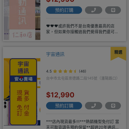
預約訂購
❤️❤️❤️或許我們不是台南優惠最高的店
家，但如果你接觸過我們覺得我們還可
以，願意給我們機會，歡迎多詢
精選
宇宙通訊
4.5
(46)
台中市北屯區崇德路二段145號（瀋陽路口）
$12,990
預約訂購
***店內現貨最多!!!***熱銷機型免付訂 當
天可取貨請先預約保留**超過20年通訊經