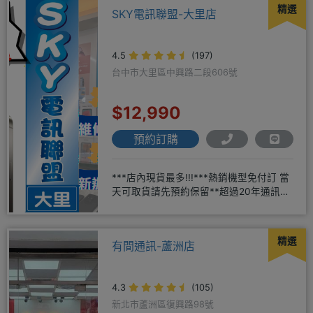
精選
SKY電訊聯盟-大里店
4.5
(197)
台中市大里區中興路二段606號
$12,990
預約訂購
***店內現貨最多!!!***熱銷機型免付訂 當
天可取貨請先預約保留**超過20年通訊經
驗2001年起
精選
有間通訊-蘆洲店
4.3
(105)
新北市蘆洲區復興路98號