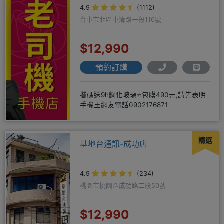
4.9
(1112)
台中市北區中清路一段110號
$12,990
預約訂購
攜碼送9h鋼化玻璃⭐包膜490元,請先表明
手機王網友電話0902176871
精選
基地台通訊-成功店
4.9
(234)
桃園市桃園區成功路二段50號
$12,990