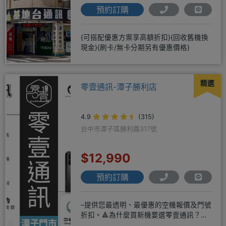
預約訂購
{可搭配優惠方案享高額折扣}{回收舊機換
現金}{刷卡/無卡分期另有優惠價格}
精選
零壹通訊-潭子勝利店
4.9
(315)
台中市潭子區勝利路317號
$12,990
預約訂購
–提供您最透明、最優惠的空機報價及門號
折扣。🔺為什麼買新機要選零壹通訊？
◎APPLE授權經銷商、SAM