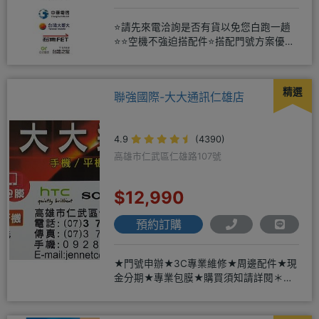
⭐請先來電洽詢是否有貨以免您白跑一趟
⭐⭐空機不強迫搭配件⭐搭配門號方案優惠
更多⭐⭐手機加購滿版玻璃貼+
精選
聯強國際-大大通訊仁雄店
4.9
(4390)
高雄市仁武區仁雄路107號
$12,990
預約訂購
★門號申辦★3C專業維修★周邊配件★現
金分期★專業包膜★購買須知請詳閱＊來
店辦理搭配門號，打卡贈好禮