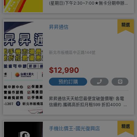
(星期日)下午2:30~7:00★無卡分期申辦
方便
精選
昇昇通信
新北市板橋區中正路144號
$12,990
預約訂購
昇昇通信天天給您最便宜破盤價喔! 各電
信續約.攜碼高折扣月租599 折扣4000 月
租799 折扣7
精選
手機比價王-國光復興店