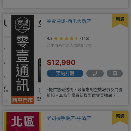
驗2001年起
精選
零壹通訊-西屯大墩店
4.8
(145)
台中市西屯區大墩路947號
$12,990
預約訂購
–提供您最透明、最優惠的空機報價及門號
折扣。🔺為什麼買新機要選零壹通訊？
◎APPLE授權經銷商、SAM
精選
老司機手機店-中清店