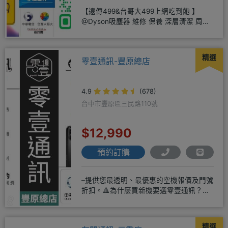
【遠傳499&台哥大499上網吃到飽 】
@Dyson吸塵器 維修 保養 深層清潔 周邊
商品 耗材販售@
精選
零壹通訊-豐原總店
4.9
(678)
台中市豐原區三民路110號
$12,990
預約訂購
–提供您最透明、最優惠的空機報價及門號
折扣。🔺為什麼買新機要選零壹通訊？
◎APPLE授權經銷商、SAM
精選