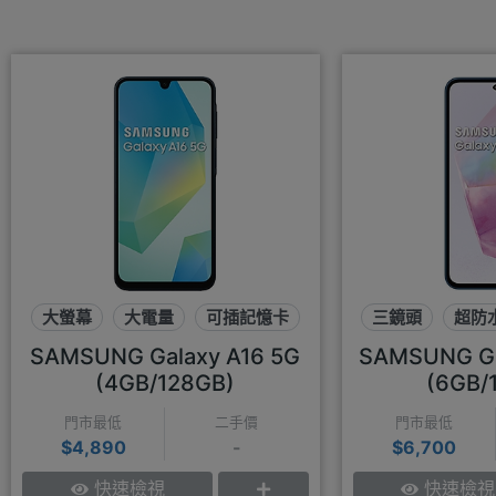
大螢幕
大電量
可插記憶卡
三鏡頭
超防
SAMSUNG Galaxy A16 5G
SAMSUNG Ga
(4GB/128GB)
(6GB/
門市最低
二手價
門市最低
$4,890
-
$6,700
快速檢視
快速檢視