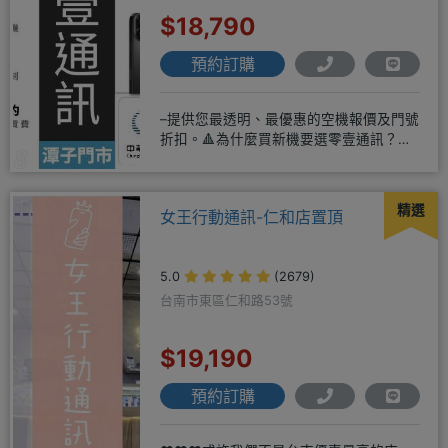
$18,790
預約訂購
–提供您最透明、最優惠的空機報價及門號
折扣。🔺為什麼買新機要選零壹通訊？
◎APPLE授權經銷商、SAM
精選
女王行動通訊-仁和店置頂
5.0
(2679)
台南市東區仁和路53號
$19,190
預約訂購