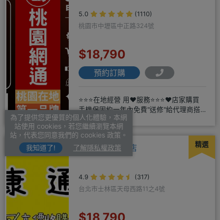
5.0
(1110)
桃園市中壢區中正路324號
$18,790
預約訂購
⭐⭐⭐在地經營 用❤️服務⭐⭐⭐❤️店家購買
手機保固約一年內免費"送修"給代理商搭
為了提供您更優質的個人化體驗，本網
配門號再享高額折扣，
站使用 cookies，若您繼續瀏覽本網
站，代表您同意我們的 cookies 政策。
精選
好康通訊-天母店
我知道了!
了解隱私權政策
4.9
(317)
台北市士林區天母西路11之4號
$18,790