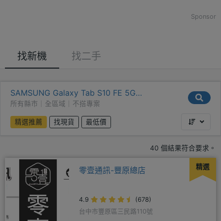
Sponsor
找新機
找二手
SAMSUNG Galaxy Tab S10 FE 5G
(8GB/128GB)
所有縣市｜全區域｜不搭專案
精選推薦
找現貨
最低價
40 個結果符合要求。
精選
零壹通訊-豐原總店
4.9
(678)
台中市豐原區三民路110號