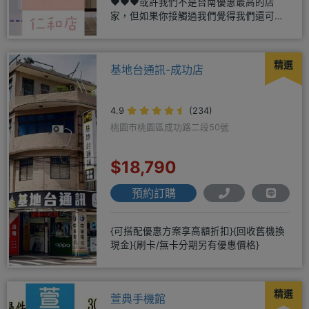
❤️❤️❤️或許我們不是台南優惠最高的店
家，但如果你接觸過我們覺得我們還可
以，願意給我們機會，歡迎多詢
精選
基地台通訊-成功店
4.9
(234)
桃園市桃園區成功路二段50號
$18,790
預約訂購
{可搭配優惠方案享高額折扣}{回收舊機換
現金}{刷卡/無卡分期另有優惠價格}
精選
萱典手機館