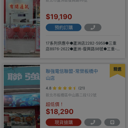
新北市蘆洲區復興路98號
$19,190
預約訂購
17系列供應中●蘆洲店2282-5959●三重
店8976-2622●蘆洲-復興路98號●三重-
三和路二
精選
聯強電信聯盟-常榮板橋中
山店
4.8
(21)
新北市板橋區中山路二段122號
超低價！
$18,290
現貨搶購