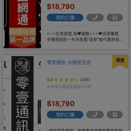
$18,790
預約訂購
⭐⭐⭐在地經營 用❤️服務⭐⭐⭐❤️店家購買
手機保固約一年內免費"送修"給代理商搭
配門號再享高額折扣，
精選
零壹通訊-大雅民生店
4.9
(265)
台中市大雅區民興街155號
$18,790
預約訂購
–提供您最透明、最優惠的空機報價及門號