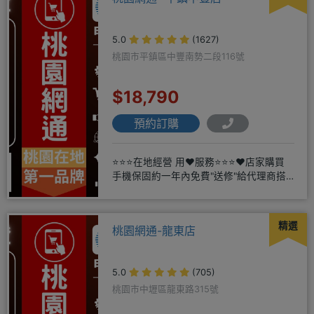
5.0
(1627)
桃園市平鎮區中豐南勢二段116號
$18,790
預約訂購
⭐⭐⭐在地經營 用❤️服務⭐⭐⭐❤️店家購買
手機保固約一年內免費"送修"給代理商搭
配門號再享高額折扣，
精選
桃園網通-龍東店
5.0
(705)
桃園市中壢區龍東路315號