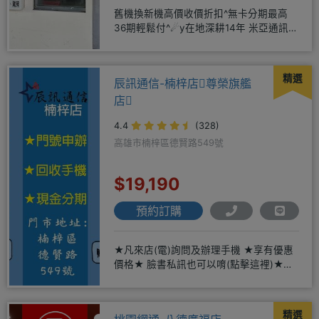
舊機換新機高價收價折扣^無卡分期最高
36期輕鬆付^☄y在地深耕14年 米亞通訊四
維門市原南大路米亞通訊
精選
辰訊通信-楠梓店尊榮旗艦
店
4.4
(328)
高雄市楠梓區德賢路549號
$19,190
預約訂購
★凡來店(電)詢問及辦理手機 ★享有優惠
價格★ 臉書私訊也可以唷(點擊這裡)★免
卡現金分期→免頭期免手
精選