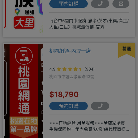
預約訂購
《台中6間門市服務-忠孝/英才/東興/高工/
大里/三民》挑戰最低價-官方
LINE@hbp2888s♦高
精選
桃園網通-內壢一店
4.9
(904)
桃園市中壢區忠孝路63號
$18,790
預約訂購
⭐⭐⭐在地經營 用❤️服務⭐⭐⭐❤️店家購買
手機保固約一年內免費"送修"給代理商搭
配門號再享高額折扣，