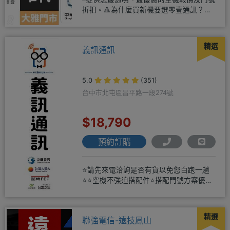
折扣。🔺為什麼買新機要選零壹通訊？
◎APPLE授權經銷商、SAM
精選
義訊通訊
5.0
(351)
台中市北屯區昌平路一段274號
$18,790
預約訂購
⭐請先來電洽詢是否有貨以免您白跑一趟
⭐⭐空機不強迫搭配件⭐搭配門號方案優惠
更多⭐⭐手機加購滿版玻璃貼+
精選
聯強電信-遠技鳳山