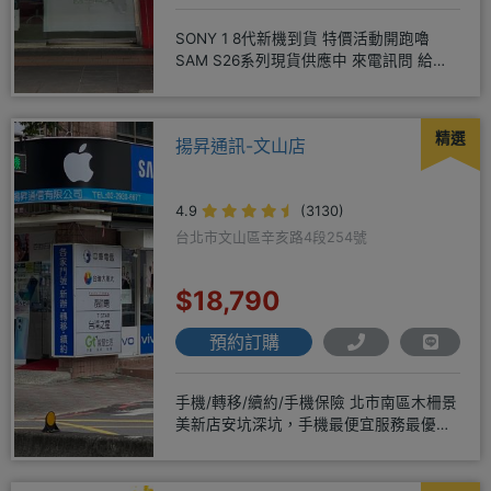
SONY 1 8代新機到貨 特價活動開跑嚕
SAM S26系列現貨供應中 來電訊問 給你
超級甜甜價IP1
精選
揚昇通訊-文山店
4.9
(3130)
台北市文山區辛亥路4段254號
$18,790
預約訂購
手機/轉移/續約/手機保險 北市南區木柵景
美新店安坑深坑，手機最便宜服務最優
質。深耕28年經驗豐富擅於