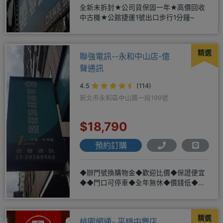
全新未拆封★公司貨保固一年★高價回收
中古機★公館捷運1號出口步行1分鐘~
精選
聯強電訊--永和中山店-億
聲通訊
4.5
(114)
新北市永和區中山路一段199號
$18,790
預約訂購
◆辦門號換購物金◆歡迎比價◆保證便宜
◆◆門口可停車◆全年無休◆價錢低◆服
務好◆超低價單機商品需搭配選購
精選
桃園網通- 平鎮中豐店