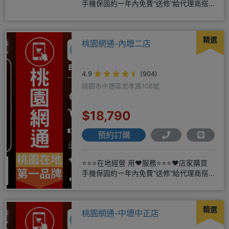
手機保固約一年內免費"送修"給代理商搭
配門號再享高額折扣，
精選
桃園網通-內壢二店
4.9
(904)
桃園市中壢區忠孝路108號
$18,790
預約訂購
⭐⭐⭐在地經營 用❤️服務⭐⭐⭐❤️店家購買
手機保固約一年內免費"送修"給代理商搭
配門號再享高額折扣，
精選
桃園網通-中壢中正店