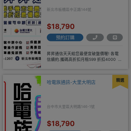
新北市板橋區中正路144號
$18,790
預約訂購
昇昇通信天天給您最便宜破盤價喔! 各電
信續約.攜碼高折扣月租599 折扣4000 月
租799 折扣7
精選
哈電族通訊-大里大明店
台中市大里區大明路146-1號
$18,790