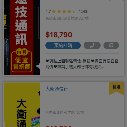
4.7
(1243)
高雄市鳳山區光遠路327號
$18,790
預約訂購
❤️請點上面聯強電信-遠技❤️裡面有便宜官
網價❤️熱銷手機大部份都有現貨
https://yujimob
精選
大衛通信行
台中市北區英才路167號