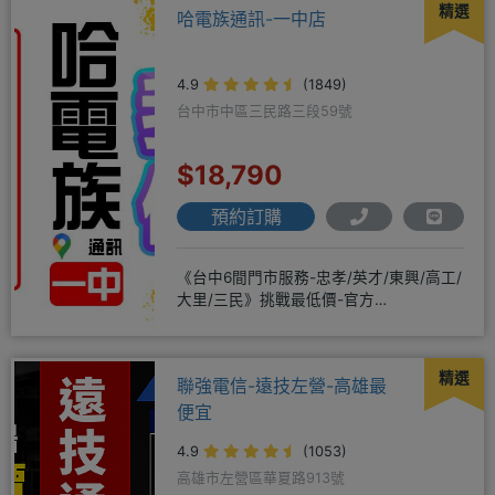
精選
哈電族通訊-一中店
4.9
(1849)
台中市中區三民路三段59號
$18,790
預約訂購
《台中6間門市服務-忠孝/英才/東興/高工/
大里/三民》挑戰最低價-官方
LINE@hbp2888s♦高
精選
聯強電信-遠技左營-高雄最
便宜
4.9
(1053)
高雄市左營區華夏路913號