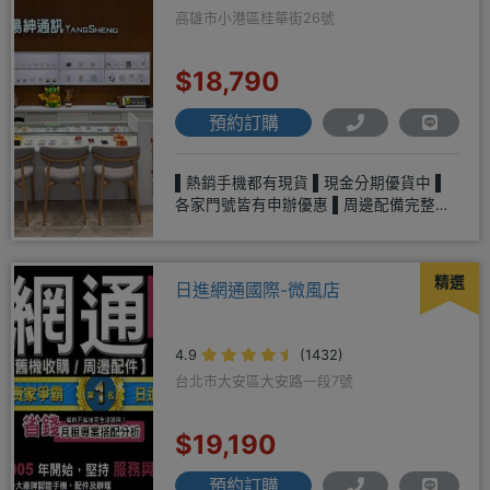
高雄市小港區桂華街26號
$18,790
預約訂購
▌熱銷手機都有現貨 ▌現金分期優貨中 ▌
各家門號皆有申辦優惠 ▌周邊配備完整、
多樣選擇▌平板、各式家電
精選
日進網通國際-微風店
4.9
(1432)
台北市大安區大安路一段7號
$19,190
預約訂購