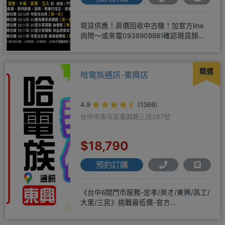
現貨供應！高價回收中古機！加官方line
詢問～或來電0938908881確認現貨顏色
時~請先告知手機王
精選
哈電族通訊-東興店
4.9
(1366)
台中市南屯區東興路三段267號
$18,790
預約訂購
《台中6間門市服務-忠孝/英才/東興/高工/
大里/三民》挑戰最低價-官方
LINE@hbp2888s♦高