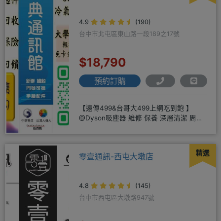
4.9
(190)
台中市北屯區東山路一段189之17號
$18,790
預約訂購
【遠傳499&台哥大499上網吃到飽 】
@Dyson吸塵器 維修 保養 深層清潔 周邊
商品 耗材販售@
精選
零壹通訊-西屯大墩店
4.8
(145)
台中市西屯區大墩路947號