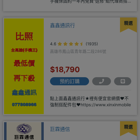
手機保固約一年內免費"送修"給代理商搭
配門號再享高額折扣，
精選
鑫鑫通訊行
4.6
(1935)
高雄市鳳山區青年路二段286號
$18,790
預約訂購
點上面鑫鑫通訊行★裡有便宜官網價❤️不
強制搭配件包❤️https://www.xinxinmobile
精選
巨霖通信