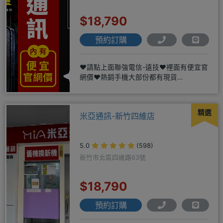
$18,790
預約訂購
❤️請點上面聯強電信-遠技❤️裡面有便宜官
網價❤️熱銷手機大部份都有現貨
https://yujimob
精選
米亞通訊-新竹四維店
5.0
(598)
新竹市北區四維路63號
$18,790
預約訂購