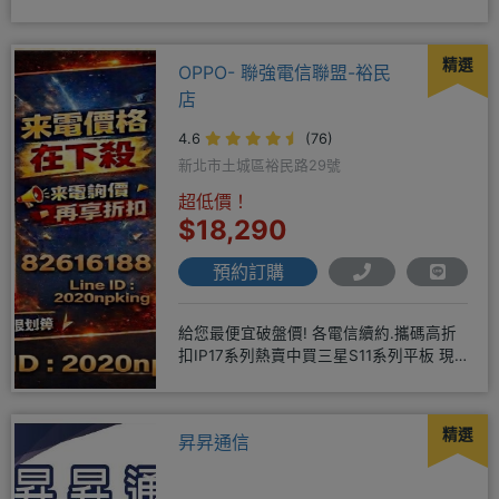
三和路二
精選
OPPO- 聯強電信聯盟-裕民
店
4.6
(76)
新北市土城區裕民路29號
超低價！
$18,290
預約訂購
給您最便宜破盤價! 各電信續約.攜碼高折
扣IP17系列熱賣中買三星S11系列平板 現
貨供應中無卡分期快
精選
昇昇通信