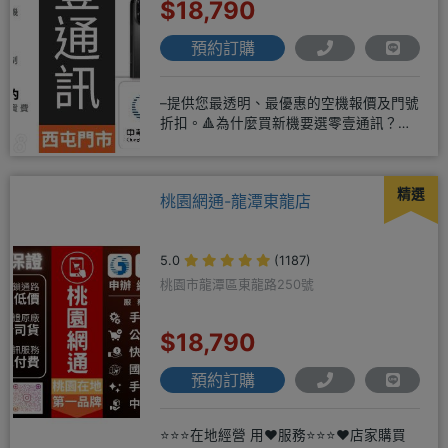
$18,790
預約訂購
–提供您最透明、最優惠的空機報價及門號
折扣。🔺為什麼買新機要選零壹通訊？
◎APPLE授權經銷商、SAM
精選
桃園網通-龍潭東龍店
5.0
(1187)
桃園市龍潭區東龍路250號
$18,790
預約訂購
⭐⭐⭐在地經營 用❤️服務⭐⭐⭐❤️店家購買