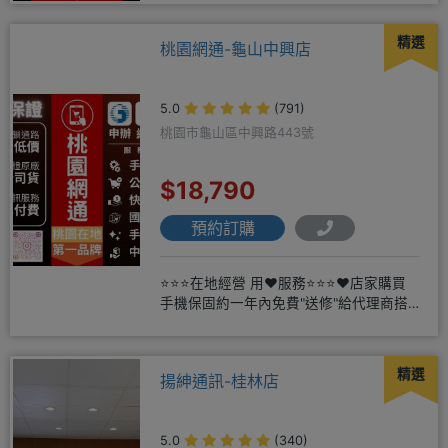
精選
桃園網通-龜山中興店
5.0
(791)
桃園市龜山區中興路443號
$18,790
預約訂購
⭐⭐⭐在地經營 用❤️服務⭐⭐⭐❤️店家購買
手機保固約一年內免費"送修"給代理商搭
配門號再享高額折扣，
精選
揚紳通訊-桂林店
5.0
(340)