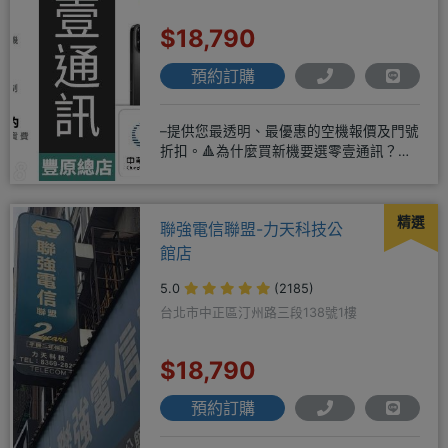
$18,790
預約訂購
–提供您最透明、最優惠的空機報價及門號
折扣。🔺為什麼買新機要選零壹通訊？
◎APPLE授權經銷商、SAM
精選
聯強電信聯盟-力天科技公
館店
5.0
(2185)
台北市中正區汀州路三段138號1樓
$18,790
預約訂購