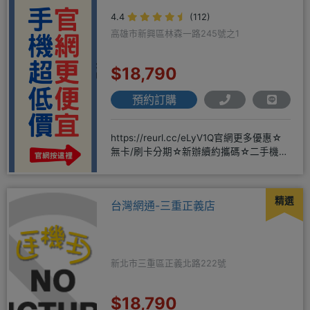
4.4
(112)
高雄市新興區林森一路245號之1
$18,790
預約訂購
https://reurl.cc/eLyV1Q官網更多優惠☆
無卡/刷卡分期☆新辦續約攜碼☆二手機買
賣☆
精選
台灣網通-三重正義店
新北市三重區正義北路222號
$18,790