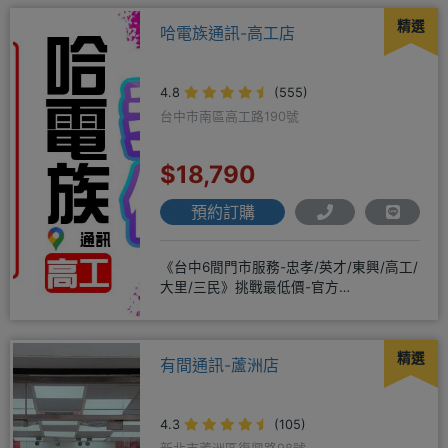
精選
哈電族通訊-高工店
4.8
(555)
台中市南區高工路190號
$18,790
預約訂購
《台中6間門市服務-忠孝/英才/東興/高工/
大里/三民》挑戰最低價-官方
LINE@hbp2888s♦高
精選
有間通訊-蘆洲店
4.3
(105)