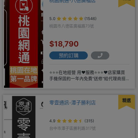
桃園網通-八德廣福店
5.0
(1546)
桃園市八德區廣福路73號
$18,790
預約訂購
⭐⭐⭐在地經營 用❤️服務⭐⭐⭐❤️店家購買
手機保固約一年內免費"送修"給代理商搭
配門號再享高額折扣，
精選
零壹通訊-潭子勝利店
4.9
(315)
台中市潭子區勝利路317號