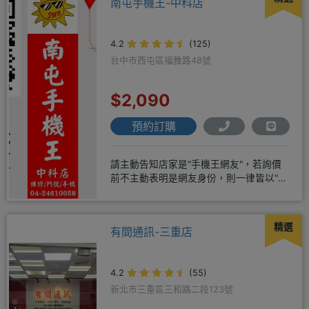
南屯手機王-中科店
4.2
(125)
台中市西屯區福雅路48號
$2,090
預約訂購
請主動告知店家是"手機王網友"，若詢價
前不主動表明是網友身份，則一律皆以"現
場報價為主"事後不退差價請
精選
有間通訊-三重店
4.2
(55)
新北市三重區三和路二段123號