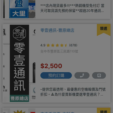
***店內現貨最多!!!***熱銷機型免付訂 當
天可取貨請先預約保留**超過20年通訊經
驗2001年起
精選
零壹通訊-豐原總店
4.9
(678)
台中市豐原區三民路110號
$2,500
預約訂購
–提供您最透明、最優惠的空機報價及門號
折扣。🔺為什麼買新機要選零壹通訊？
◎APPLE授權經銷商、SAM
精選