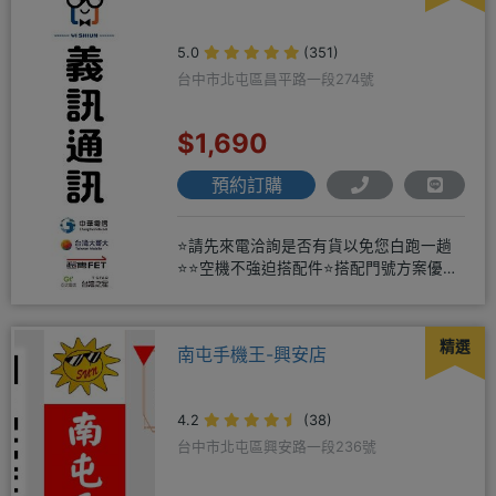
5.0
(351)
台中市北屯區昌平路一段274號
$1,690
預約訂購
⭐請先來電洽詢是否有貨以免您白跑一趟
⭐⭐空機不強迫搭配件⭐搭配門號方案優惠
更多⭐⭐手機加購滿版玻璃貼+
精選
南屯手機王-興安店
4.2
(38)
台中市北屯區興安路一段236號