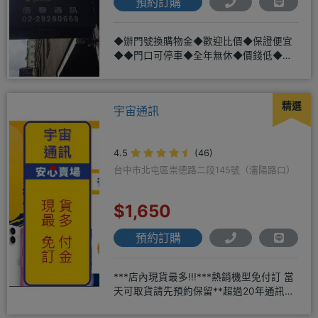
預約訂購
◆辦門號換購物金◆歡迎比價◆保證便宜
◆◆門口可停車◆全年無休◆價錢低◆服
務好◆超低價單機商品需搭配選購
精選
宇宙通訊
4.5
(46)
台中市北屯區崇德路二段145號（瀋陽路口）
$1,650
預約訂購
***店內現貨最多!!!***熱銷機型免付訂 當
天可取貨請先預約保留**超過20年通訊經
驗2001年起