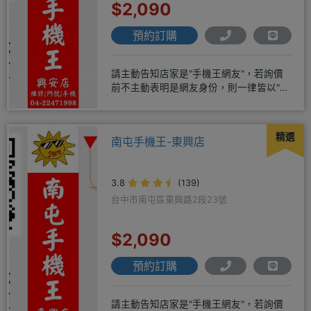
$2,090
預約訂購
請主動告知店家是"手機王網友"，若詢價
前不主動表明是網友身份，則一律皆以"現
場報價為主"事後不退差價請
精選
南屯手機王-東興店
3.8
(139)
台中市南屯區東興路2段23號
$2,090
預約訂購
請主動告知店家是"手機王網友"，若詢價