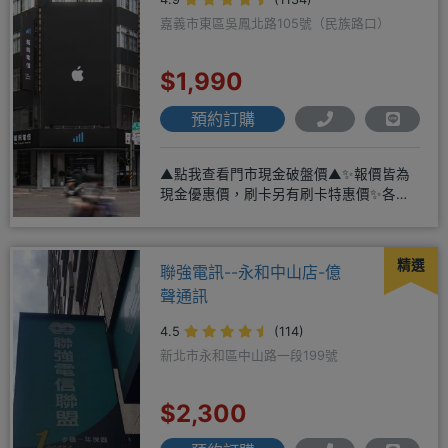
嘉義市東區吳鳳北路105號（民族路口）
$1,990
預約訂購
▲點我查看門市現金破盤價▲✨報價皆為
現金優惠價，刷卡另有刷卡特惠價✨各大
品牌手機皆有(門號：✔續約 ✔
精選
聯強電訊--永和中山店-億
聲通訊
4.5
(114)
新北市永和區中山路一段199號
$2,300