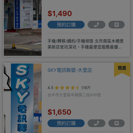
$1,490
預約訂購
手機/轉移/續約/手機保險 北市南區木柵景
美新店安坑深坑，手機最便宜服務最優
質。深耕28年經驗豐富擅於
精選
SKY電訊聯盟-大里店
4.5
(197)
台中市大里區中興路二段606號
$1,650
預約訂購