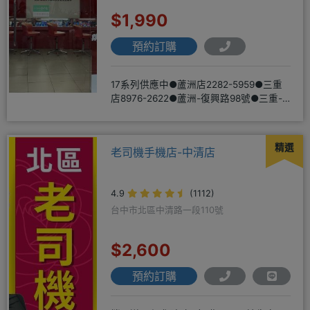
$1,990
預約訂購
17系列供應中●蘆洲店2282-5959●三重
店8976-2622●蘆洲-復興路98號●三重-
三和路二
精選
老司機手機店-中清店
4.9
(1112)
台中市北區中清路一段110號
$2,600
預約訂購