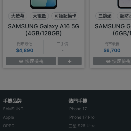
大螢幕
大電量
可插記憶卡
三鏡頭
超防
SAMSUNG Galaxy A16 5G
SAMSUNG Ga
(4GB/128GB)
(6GB/
門市最低
二手價
門市最低
$4,890
-
$6,700
快速檢視
快速檢視
手機品牌
熱門手機
SAMSUNG
iPhone 17
Apple
iPhone 17 Pro
OPPO
三星 S26 Ultra