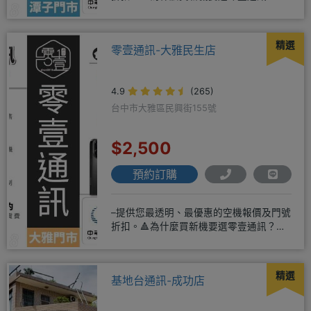
◎APPLE授權經銷商、SAM
精選
零壹通訊-大雅民生店
4.9
(265)
台中市大雅區民興街155號
$2,500
預約訂購
–提供您最透明、最優惠的空機報價及門號
折扣。🔺為什麼買新機要選零壹通訊？
◎APPLE授權經銷商、SAM
精選
基地台通訊-成功店