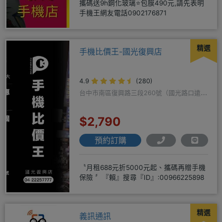
攜碼送9h鋼化玻璃⭐包膜490元,請先表明
手機王網友電話0902176871
精選
手機比價王-國光復興店
4.9
(280)
台中市南區復興路三段260號（國光路口遠傳
隔壁）
$2,790
預約訂購
〝月租688元折5000元起、攜碼再贈手機
保險 〞『賴』搜尋『ID』:00966225898
精選
義訊通訊