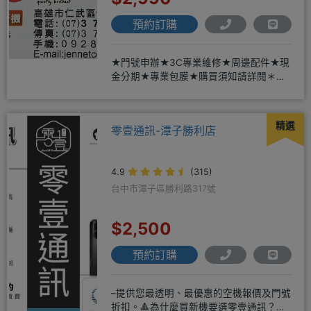
預約訂購
★門號申辦★3C專業維修★周邊配件★現
金分期★專業包膜★購買須知請詳閱＊來
店辦理搭配門號，打卡贈好禮
精選
零壹通訊-潭子勝利店
4.9
(315)
台中市潭子區勝利路317號
$2,500
預約訂購
–提供您最透明、最優惠的空機報價及門號
折扣。🔺為什麼買新機要選零壹通訊？