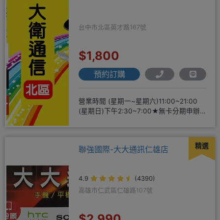
台中市北區英才路167號
$1,800
預約訂購
營業時間 (星期一~星期六)11:00~21:00
(星期日)下午2:30~7:00★無卡分期申辦
方便
精選
聯強國際-大大通訊仁雄店
4.9
(4390)
高雄市仁武區仁雄路107號
$2,990