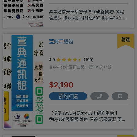
昇昇通信天天給您最便宜破盤價喔! 各電
信續約.攜碼高折扣月租599 折扣4000 月
租799 折扣7
精選
萱典手機館
4.9
(190)
台中市北屯區東山路一段189之17號
$2,190
預約訂購
【遠傳499&台哥大499上網吃到飽 】
@Dyson吸塵器 維修 保養 深層清潔 周邊
商品 耗材販售@