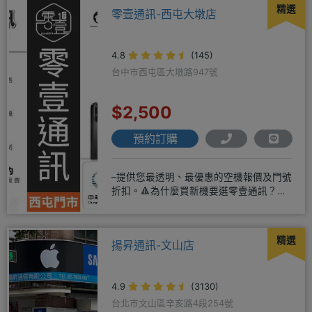
精選
零壹通訊-西屯大墩店
4.8
(145)
台中市西屯區大墩路947號
$2,500
預約訂購
–提供您最透明、最優惠的空機報價及門號
折扣。🔺為什麼買新機要選零壹通訊？
◎APPLE授權經銷商、SAM
精選
揚昇通訊-文山店
4.9
(3130)
台北市文山區辛亥路4段254號