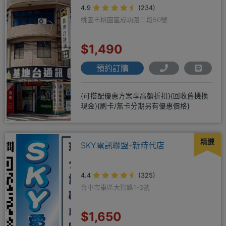
4.9
(234)
桃園市桃園區成功路二段50號
$1,490
預約訂購
{可搭配優惠方案享高額折扣}{回收舊機換
現金}{刷卡/無卡分期另有優惠價格}
精選
SKY電訊聯盟-新時代店
4.4
(325)
台中市東區大智路1-3號
$1,650