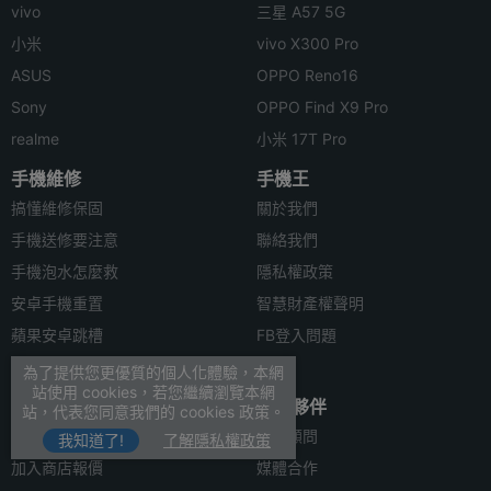
vivo
三星 A57 5G
小米
vivo X300 Pro
ASUS
OPPO Reno16
Sony
OPPO Find X9 Pro
realme
小米 17T Pro
手機維修
手機王
搞懂維修保固
關於我們
手機送修要注意
聯絡我們
手機泡水怎麼救
隱私權政策
安卓手機重置
智慧財產權聲明
蘋果安卓跳槽
FB登入問題
安卓資料轉移
為了提供您更優質的個人化體驗，本網
站使用 cookies，若您繼續瀏覽本網
合作聯絡
合作夥伴
站，代表您同意我們的 cookies 政策。
廣告刊登
法律顧問
我知道了!
了解隱私權政策
加入商店報價
媒體合作