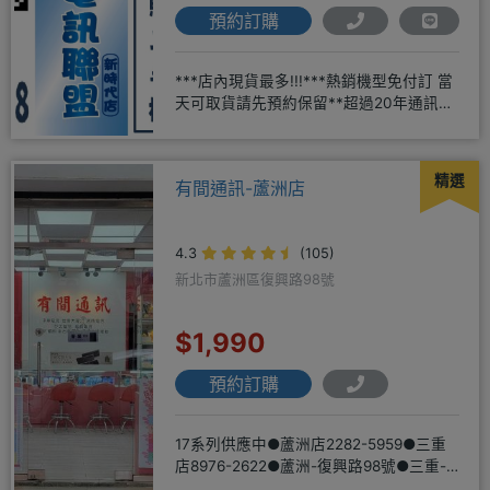
預約訂購
***店內現貨最多!!!***熱銷機型免付訂 當
天可取貨請先預約保留**超過20年通訊經
驗2001年起
精選
有間通訊-蘆洲店
4.3
(105)
新北市蘆洲區復興路98號
$1,990
預約訂購
17系列供應中●蘆洲店2282-5959●三重
店8976-2622●蘆洲-復興路98號●三重-
三和路二