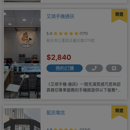
精選
艾頑手機通訊
5.0
(171)
新北市三重區正義北路376號
$2,840
預約訂購
《艾頑手機·通訊》一間充滿質感巧思與認
真親切專業服務的手機館提供以下服務*免
卡/無卡/手機/3C產品/
精選
藍訊電信
4.9
(1134)