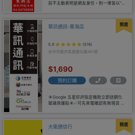
前不主動表明是網友身份，則一律皆以"現
場報價為主"事後不退差價請
精選
華訊通訊-東海店
5.0
(574)
台中市龍井區遊園北路481號
$1,690
預約訂購
☀️Google 五星好評指定機款立即送鋼化
玻璃保護貼☀️✅可先來電確認有無現貨 ☎️
04-2631
精選
大衛通信行