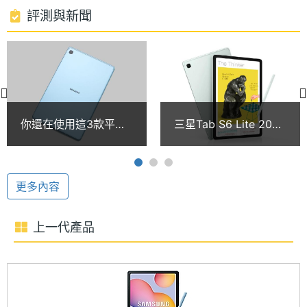
支援 S Pen
RAM記
4 GB
評測與新聞
SAMSUNG Galaxy Tab S6 Lite (2022) LTE 支援
憶體
4,096 階感壓 S Pen，能給予宛如真實筆觸，亦可磁
ROM儲
64 GB
吸收納於機身右側或書本式皮套內，不須充電即可使
存空間
用；搭配 Samsung Notes 應用程式，可將細微處放
記憶卡
microSD
大 600 倍，並享有局部換色、手寫字搜尋、hashtag
你還在使用這3款平板
三星Tab S6 Lite 2024
歸檔、手寫轉換成文字檔等功能，輕鬆記錄生活大小
電腦？三星已宣布終止
渲染圖疑似曝光 官網
最大擴
1 TB
安全性更新
透露台灣會推出
事。
充儲存
空間
更多內容
電池容
7040 mAh
上一代產品
量
SAMSUNG Galaxy Tab S6 Lite (2022) LTE 功能特色
顯示螢幕
◎ 4G 上網
主螢幕
10.4 inch
◎ Android 12 作業系統、One UI 4.0 操作介面