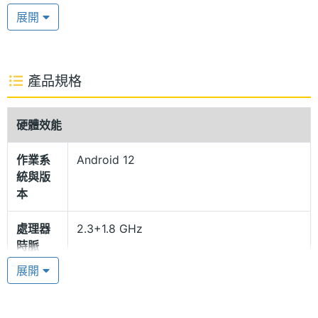
AKG 雙喇叭，以及杜比環繞音效技術，帶來優質的娛
展開
樂響宴；前置 500 萬畫素前鏡頭，支援 Google Duo
視訊通話；並備有 7,040mAh 電量，採用 Type-C 規
格，無論正反向都能進行充電。
產品規格
Samsung DeX 多工模式
硬體效能
SAMSUNG Galaxy Tab S6 Lite (2022) LTE 運行
作業系
Android 12
Android 12 作業系統、One UI 4.0 操作介面，除了支
統與版
援跨裝置共享、Samsung Knox 安全防護、自動熱
本
點，還能透過 Samsung DeX 一鍵轉換多工模式；內
處理器
2.3+1.8 GHz
建 2.3GHz + 1.7GHz 八核心處理器、4GB RAM +
時脈
64GB ROM，還可透過 microSD 記憶卡擴充至 1TB
展開
儲存空間；具備 4G 上網、Wi-Fi 5、藍牙 5.0 功能。
處理器
8
核心數