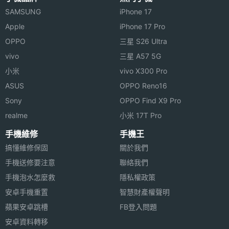
SAMSUNG
iPhone 17
前相機
CMOS
Apple
iPhone 17 Pro
感光元
OPPO
三星 S26 Ultra
件
vivo
三星 A57 5G
通訊與網路
小米
vivo X300 Pro
ASUS
OPPO Reno16
4G FDD
1700(B4), 1700(B66), 1800(B3), 1900(B2),
Sony
OPPO Find X9 Pro
LTE
2100(B1), 2600(B7), 700(B12), 700(B17),
realme
小米 17T Pro
700(B28), 800(B20), 850(B5), 900(B8)
手機維修
手機王
4G
2300(B40), 2600(B38)
搞懂維修保固
關於我們
TDD
手機送修要注意
聯絡我們
LTE
手機泡水怎麼救
隱私權政策
安卓手機重置
智慧財產權聲明
3G頻率
HSDPA, HSUPA, WCDMA
蘋果安卓跳槽
FB登入問題
2G頻率
GSM 1800, GSM 1900, GSM 850, GSM
安卓資料轉移