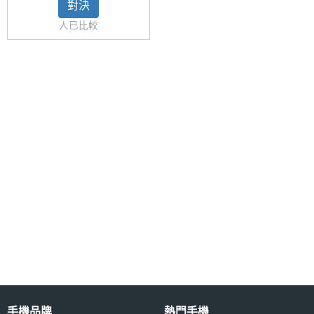
Lite
Lite LTE
對決
(2022)
人已比較
LTE
相機規格
主相機
800 萬畫素
畫素
主相機
CMOS
感光元
件
主相機
Yes
自動對
焦
前相機
500 萬畫素
畫素
手機品牌
熱門手機