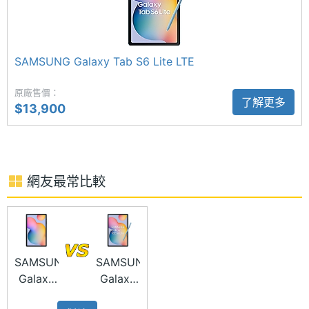
尺寸
◎ 10.4 吋 2,000 x 1,200pixels 解析度 TFT 觸控螢幕
◎ 2.3GHz + 1.8GHz 八核心處理器
主螢幕
2000x1200 pixels
解析度
SAMSUNG Galaxy Tab S6 Lite LTE
◎ 4GB RAM / 64GB ROM
◎ 800 萬畫素主相機、500 萬畫素前鏡頭
主螢幕
224 ppi
原廠售價：
了解更多
◎ Wi-Fi 5、藍牙 5.0
像素密
$13,900
度
◎ 採用 Type-C 規格
◎ 支援 microSD 記憶卡，最高可擴充至 1TB 儲存空
主螢幕
81.8 %
佔比
網友最常比較
※本文為 SOGI 手機王版權所有，未經授權不得轉載使用※
主螢幕
TFT
材質
主螢幕
Yes
SAMSUNG
SAMSUNG
觸控
Galaxy
Galaxy
Tab S6
Tab S6