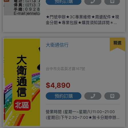
預約訂購
★門號申辦★3C專業維修★周邊配件★現
金分期★專業包膜★購買須知請詳閱＊來
店辦理搭配門號，打卡贈好禮
精選
大衛通信行
台中市北區英才路167號
$4,890
預約訂購
營業時間 (星期一~星期六)11:00~21:00
(星期日)下午2:30~7:00★無卡分期申辦
方便