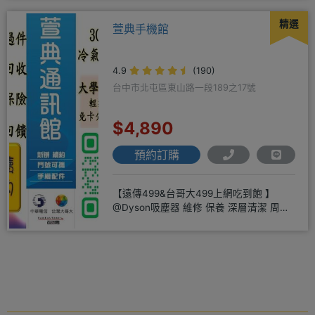
精選
萱典手機館
4.9
(190)
台中市北屯區東山路一段189之17號
$4,890
預約訂購
【遠傳499&台哥大499上網吃到飽 】
@Dyson吸塵器 維修 保養 深層清潔 周邊
商品 耗材販售@