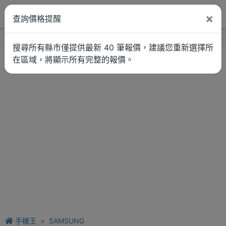
×
查詢價格提醒
找品牌
新聞
車拚
維修估價
搜尋所有縣市僅提供最新 40 筆報價，建議您重新選擇所
在區域，將顯示所有完整的報價。
手機王
SAMSUNG