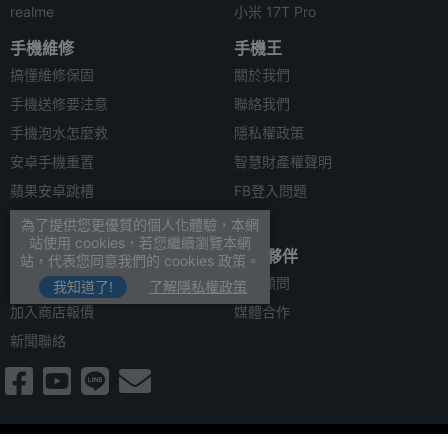
realme
小米 17T Pro
手機維修
手機王
搞懂維修保固
關於我們
手機送修要注意
聯絡我們
手機泡水怎麼救
隱私權政策
安卓手機重置
智慧財產權聲明
蘋果安卓跳槽
FB登入問題
安卓資料轉移
為了提供您更優質的個人化體驗，本網
站使用 cookies，若您繼續瀏覽本網
合作聯絡
合作夥伴
站，代表您同意我們的 cookies 政策。
廣告刊登
法律顧問
我知道了!
了解隱私權政策
加入商店報價
媒體合作
新聞聯絡