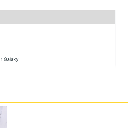
Browne 限量版以 Thom Browne 的黑領結元素為概念發
別，偶綴以一抹奢華的金色飾邊畫龍點睛，創造細節
Z Fold5 以三色線條大膽構築機身主體，開闔時金
。
r Galaxy
 Browne 限量版機身結構採用更堅固 Flex 水滴型轉軸 ，
rilla Glass Victus 2 玻璃，機身邊框與轉
 IPX8 防水等級，翻折更加耐用；且透過整合式轉軸
，以及全新背側阻尼設計進一步減震，日常使用擁有