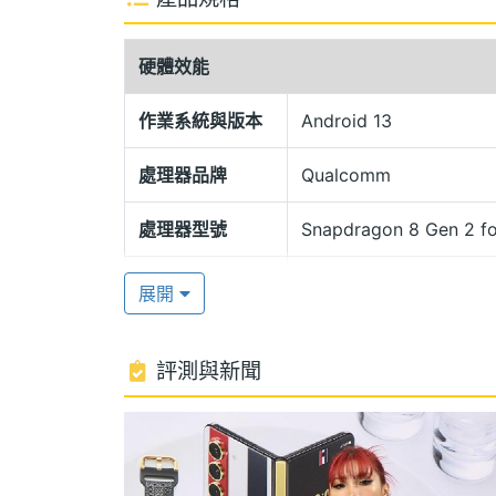
三色條紋經典識別
SAMSUNG Galaxy Z Fold5 Thom 
硬體效能
想，承襲品牌紅、白、藍三色條紋經典識
滿載的視覺感。打開高質感外盒，即可看見 
作業系統與版本
Android 13
色轉軸低調卻又自信地向世人展現存在感
處理器品牌
Qualcomm
全新 Flex 水滴型轉軸
處理器型號
Snapdragon 8 Gen 2 fo
SAMSUNG Galaxy Z Fold5 Thom
處理器時脈
3.36+2.8+2 GHz
展開收折時更加纖薄、平整，外側機身採用康寧 Go
展開
軸外蓋結合 Armor 鋁合金材質，並支援
處理器核心數
8
模組採用雙軌結構，能有效分散外部衝擊
評測與新聞
圖形處理器
Adreno 740
全面的保護。
RAM記憶體
12 GB
Snapdragon 8 Gen 2 for Galaxy