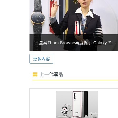
ROM儲存空間
512 GB
SAMSUNG Galaxy Z Fold5 Thom Bro
操作介面，搭載 Qualcomm Snapdragon 8
電池容量
4400 mAh
512GB ROM，支援 5G + 5G 雙卡雙待、
顯示螢幕
4,400mAh 電池，採用 USB Type-C
分享。
主螢幕尺寸
7.6 inch
三星與Thom Browne再度攜手 Galaxy Z
Fold5限量版9/12開賣
主螢幕解析度
2176 x 1812 pixels
3 倍光學變焦
更多內容
SAMSUNG Galaxy Z Fold5 Thom 
主螢幕像素密度
373 ppi
素長焦鏡頭＋1,200 萬畫素超廣角鏡頭，
上一代產品
支援 3 倍光學變焦、最高 30 倍超高倍變
主螢幕最大亮度
1750 nits
400 萬螢幕下鏡頭，搭配多種變化拍攝
主螢幕材質
Dynamic AMOLED 2X
畫面能拖曳調整快門速度、ISO 值等多
主螢幕觸控
Yes
聯名版三星 Watch6 與配件
主螢幕更新率
120 Hz