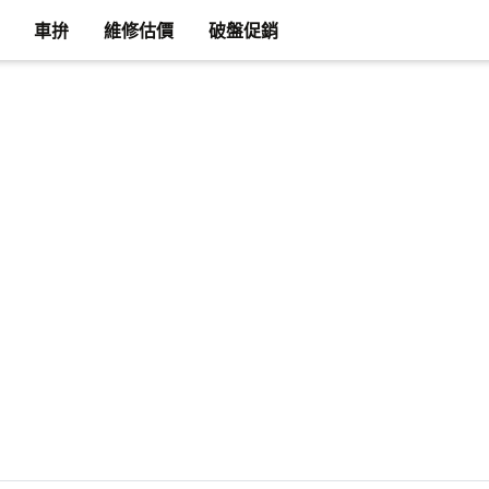
車拚
維修估價
破盤促銷