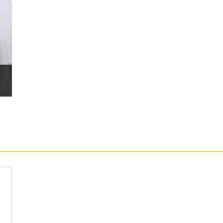
wne 限量版運行 Android 13 作業系統、One UI 5.1.1
 Gen 2 for Galaxy 行動平台，內建 12GB RAM／
Wi-Fi 6E、藍牙 5.3、NFC；續航部分，配置
 規格，支援 25W 超快速充電、無線閃充 2.0、無線電力
Browne 限量版後置 5,000 萬畫素廣角鏡頭＋1,000 萬畫
廣角、長焦鏡頭都具備 OIS 光學防手震，長焦鏡頭更
焦；外螢幕搭載 1,000 萬畫素鏡頭，內螢幕配置
角度與模式，如摺疊狀態使用專業模式，用戶在同一
種參數設定，拍攝更加方便。