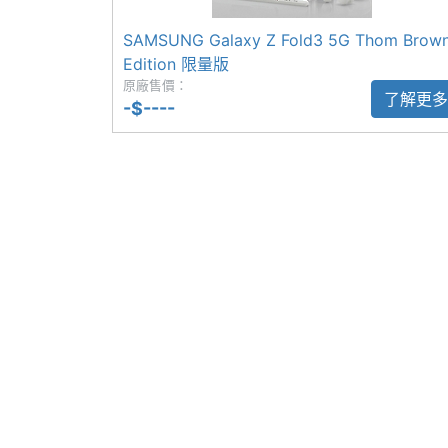
除了摺疊螢幕手機以外，這次聯名盒裝還附有 Gala
SAMSUNG Galaxy Z Fold3 5G Thom Brow
Edition、手機皮革保護殼、專屬 Gala
副螢幕尺寸
6.2 inch
Edition 限量版
可見 Thom Browne 設計蹤跡。其中 G
原廠售價：
副螢幕解析度
2316 x 904 pixels
了解更多
與手機設計相得益彰。
-$----
副螢幕材質
Dynamic AMOLED 2X
副螢幕觸控
Yes
SAMSUNG Galaxy Z Fold5 Thom B
◎ 5G + 5G 雙卡雙待
◎ Android 13 作業系統、One UI 5.1.1
相機規格
◎ 6.2 吋 2,316 x 904pixels 解析度 D
◎ 7.6 吋 2,176 x 1,812pixels 解析度 
主相機畫素
5000 萬畫素
◎ Qualcomm Snapdragon 8 Gen 2 f
◎ 12GB RAM／512GB ROM
主相機感光元件
CMOS