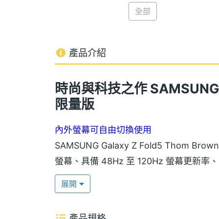
全部
產品介紹
時尚與科技之作 SAMSUNG Gal
限量版
內外螢幕可自由切換使用
SAMSUNG Galaxy Z Fold5 Thom Bro
螢幕、具備 48Hz 至 120Hz 螢幕更新率、1,
AMOLED 2X 內頁螢幕，擁有 1,750nit
展開
率，兩螢幕具備智慧動態調節，提升順暢
產品規格