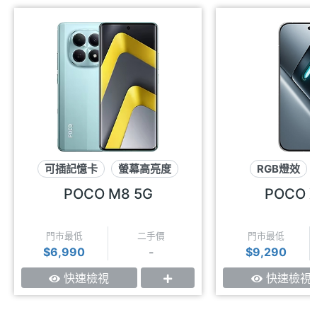
可插記憶卡
螢幕高亮度
RGB燈效
紅外線遙控
護眼
POCO M8 5G
POCO X
門市最低
二手價
門市最低
$6,990
-
$9,290
快速檢視
快速檢視