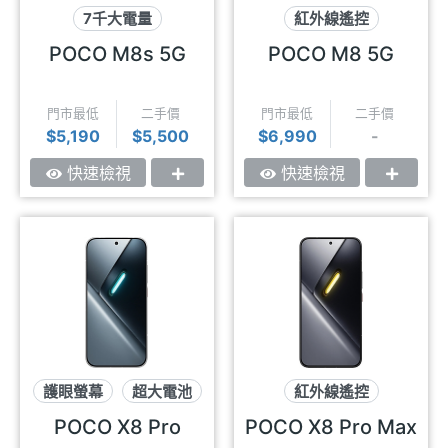
7千大電量
紅外線遙控
可插記憶卡
大螢幕
螢幕高亮度
POCO M8s 5G
POCO M8 5G
可插記憶卡
門市最低
二手價
門市最低
二手價
$5,190
$5,500
$6,990
-
快速檢視
快速檢視
護眼螢幕
超大電池
紅外線遙控
RGB燈效
RGB燈效
超大電池
POCO X8 Pro
POCO X8 Pro Max