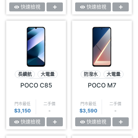
快速檢視
快速檢視
長續航
大電量
防潑水
大電量
大螢幕
可插記憶卡
POCO C85
POCO M7
門市最低
二手價
門市最低
二手價
$3,150
-
$3,590
-
快速檢視
快速檢視