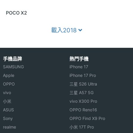
POCO X2
載入2018
手機品牌
熱門手機
SAMSUNG
iPhone 17
Apple
iPhone 17 Pro
OPPO
三星 S26 Ultra
vivo
三星 A57 5G
小米
vivo X300 Pro
ASUS
OPPO Reno16
Sony
OPPO Find X9 Pro
realme
小米 17T Pro