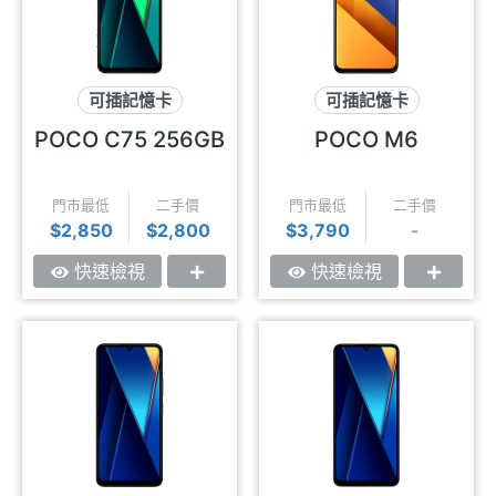
可插記憶卡
可插記憶卡
3.5mm耳機孔
1億畫素
90Hz
POCO C75 256GB
POCO M6
大螢幕
門市最低
二手價
門市最低
二手價
$2,850
$2,800
$3,790
-
快速檢視
快速檢視