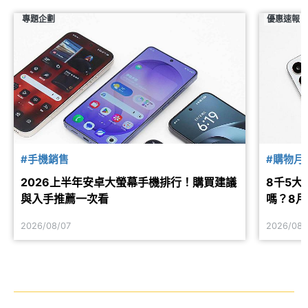
專題企劃
優惠速報
#手機銷售
#購物月
2026上半年安卓大螢幕手機排行！購買建議
8千5大電
與入手推薦一次看
嗎？8
2026/08/07
2026/08/