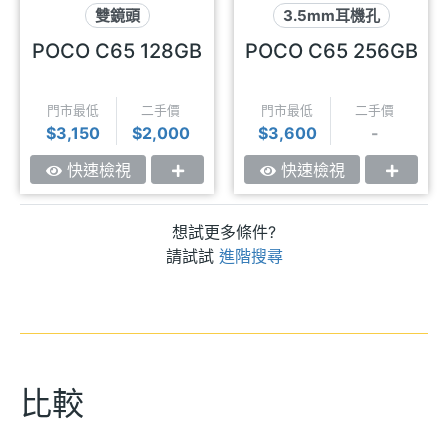
雙鏡頭
3.5mm耳機孔
3.5mm耳機孔
可插記憶卡
雙鏡頭
POCO C65 128GB
POCO C65 256GB
可插記憶卡
門市最低
二手價
門市最低
二手價
$3,150
$2,000
$3,600
-
快速檢視
快速檢視
想試更多條件?
請試試
進階搜尋
比較