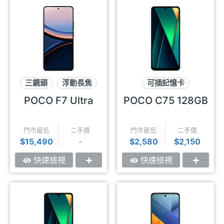
三鏡頭
浮動長焦
可插記憶卡
獨顯晶片
3.5mm耳機孔
POCO F7 Ultra
POCO C75 128GB
大螢幕
門市最低
二手價
門市最低
二手價
$15,490
-
$2,580
$2,150
快速檢視
快速檢視