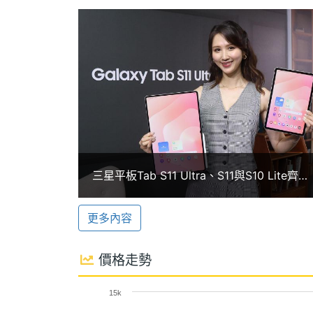
方面，配備 8,000mAh 電池，支援 25
RAM記憶體
6 GB, 8 GB
800 萬畫素主鏡頭
ROM儲存空間
128 GB, 256 GB
SAMSUNG Galaxy Tab S10 Lite
的影像，除了可用作日常攝影外，最關鍵的掃描
記憶卡
microSD
萬畫素鏡頭，不論用於視訊會議或網路上
最大擴充儲存空
2 TB
視訊體驗。
間
三星平板Tab S11 Ultra、S11與S10 Lite齊
隨附 S Pen 手寫筆
電池容量
8000 mAh
發！上市價格及購機優惠一次看
SAMSUNG Galaxy Tab S10 Lite 
更多內容
顯示螢幕
捉靈感，搭配 Samsung Notes 
案，讓學習變得更加簡單；S Pen 同時
主螢幕尺寸
10.9 inch
價格走勢
扭八，系統都可以智慧拉直線條、調整字
主螢幕解析度
2112x1320 pixels
15k