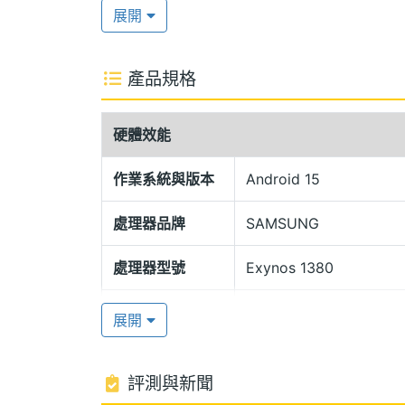
結合 Vision Booster 顯示技術
展開
晰。螢幕通過 SGS 低藍光認證，能降
疲勞。
產品規格
IP42 防潑濺保護
硬體效能
SAMSUNG Galaxy Tab S10 Lite 
當有質感，台灣上市版本提供「酷玩灰」
作業系統與版本
Android 15
防護部分，儘管未達到 IP68 防塵防水等
處理器品牌
SAMSUNG
平板來說，多了一層防護也能使日常使用
處理器型號
Exynos 1380
三星 Exynos 1380
處理器時脈
2.4+2 GHz
SAMSUNG Galaxy Tab S10 Lite Wi-
展開
搭載 SAMSUNG Exynos 1380 八核心處理
處理器核心數
8
256GB ROM 版本，支援最高 2TB 的 mi
評測與新聞
圖形處理器
Mali-G68 MP5