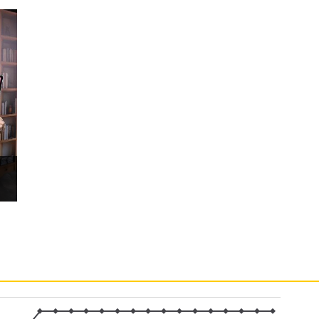
W 超快速充電。
 Wi-Fi 後置 800 萬畫素主鏡頭，能捕捉細節清晰、畫質銳利
文件檔案或是 QR Code 都很實用。前置 500
課，都能呈現自然清晰的影像品質，隨時提供流暢的
Wi-Fi 盒裝同樣有隨附 S Pen 手寫筆，可提供使用者隨時捕
內建的數學計算助理功能，只要寫下數學問題就能自動計算答
具備手寫修正功能，不用擔心筆跡潦草，書寫內容歪七
距、對齊字母並優化字形，讓筆記更工整俐落。