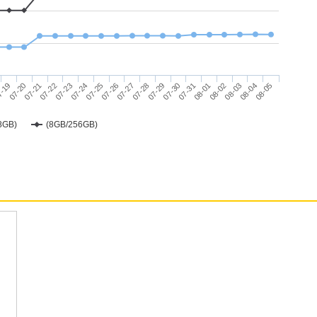
 功能特色
操作介面
07-31
08-01
08-02
7-19
08-03
07-20
08-04
07-21
08-05
07-22
07-23
07-24
07-25
07-26
07-27
07-28
07-29
07-30
析度 TFT 螢幕（90Hz 螢幕更新率）
器
8GB)
(8GB/256GB)
+ 256GB ROM