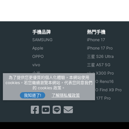
感應器
陀螺儀
Yes
手機品牌
熱門手機
加速度感應器
Yes
SAMSUNG
iPhone 17
Apple
iPhone 17 Pro
臉部辨識
Yes
OPPO
三星 S26 Ultra
機體規格
vivo
三星 A57 5G
小米
vivo X300 Pro
為了提供您更優質的個人化體驗，本網站使用
機身長度
254.3 mm
ASUS
OPPO Reno16
cookies，若您繼續瀏覽本網站，代表您同意我們
的 cookies 政策。
Sony
OPPO Find X9 Pro
機身寬度
165.8 mm
我知道了!
了解隱私權政策
realme
小米 17T Pro
機身厚度
6.6 mm
機身重量
524 g