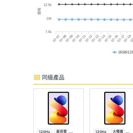
主螢幕像素密度
228 ppi
12.5k
價格
主螢幕最大亮度
600 nits
10k
SAMSUNG Galaxy Tab S10 Lite Wi-Fi
主螢幕材質
TFT
7.5k
◎ Android 15 作業系統、One UI Tab 
07-15
07-16
07-17
07-18
0
07-07
07-08
07-09
07-10
07-11
07-12
07-13
07-14
◎ 10.9 吋 2,112 x 1,320pixels 解
主螢幕更新率
90 Hz
◎ SAMSUNG Exynos 1380 八核心處理
(6GB/12
◎ 6GB RAM + 128GB ROM、8GB RAM 
◎ Wi-Fi 6、藍牙 5.3
同級產品
◎ 前置 500 萬畫素鏡頭
◎ 後置 800 萬畫素鏡頭
相機規格
◎ 支援 S Pen 手寫筆（盒裝隨附）
主相機畫素
800 萬畫素
◎ IP42 防塵防水等級
◎ 臉部辨識
主相機感光元件
CMOS
◎ 分割畫面、多重視窗
120Hz
高音質
120Hz
大螢幕