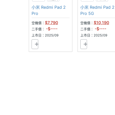
前相機畫素
500 萬畫素
◎ 配備 8,000mAh 電池，採用 USB Ty
大螢幕
高音質
小米 Redmi Pad 2
小米 Redmi Pad 2
◎ 支援 microSD 記憶卡，最高可擴充 2
Pro
Pro 5G
前相機感光元件
CMOS
◎ 安全性更新期間 (有效期限至) 2032 年 8
$7,790
$10,190
空機價：
空機價：
連接與應用
-$----
-$----
二手價：
二手價：
※本文為 SOGI 手機王版權所有，未經授權不得轉載使
上市日：2025/09
上市日：2025/09
Wi-Fi
Wi-Fi 6
IEEE 802.11傳輸
a, ac, ax, b, g, n, n(2
速度
藍牙
Yes
藍牙版本
5.3
有線快充技術
FlashCharge
有線快充
25 W