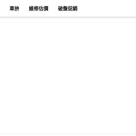
車拚
維修估價
破盤促銷