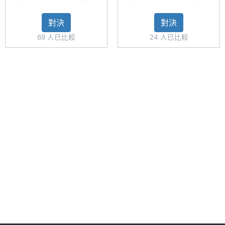
A23 5G
A14 5G
A53 5G
A14 5G
度
◎ 前置 1,300 萬畫素鏡頭
128GB
128GB
128GB
128GB
對決
對決
◎ 後置 5,000 萬畫素鏡頭 + 200 萬畫素鏡頭 + 200
主螢幕
LCD
69 人已比較
24 人已比較
材質
萬畫素鏡頭
◎ 側邊指紋辨識器、臉部辨識
主螢幕
Yes
◎ 配備 5,000mAh 電池
觸控
◎ 採用 USB Type-C 規格，支援 15W 充電速度
主螢幕
90 Hz
◎ 支援 microSD 記憶卡擴充儲存空間
更新率
※本文為 SOGI 手機王版權所有，未經授權不得轉載使用※
相機規格
主相機
5000 萬畫素