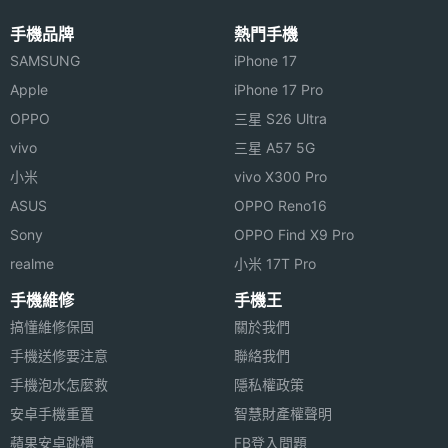
畫素
手機品牌
熱門手機
主相機
CMOS
SAMSUNG
iPhone 17
感光元
Apple
iPhone 17 Pro
件
OPPO
三星 S26 Ultra
vivo
三星 A57 5G
主相機
1.8
小米
vivo X300 Pro
光圈F
ASUS
OPPO Reno16
主相機
Yes
Sony
OPPO Find X9 Pro
LED補
realme
小米 17T Pro
光燈
手機維修
手機王
搞懂維修保固
關於我們
主相機
Yes
自動對
手機送修要注意
聯絡我們
焦
手機泡水怎麼救
隱私權政策
安卓手機重置
智慧財產權聲明
第二主
200 萬畫素
蘋果安卓跳槽
FB登入問題