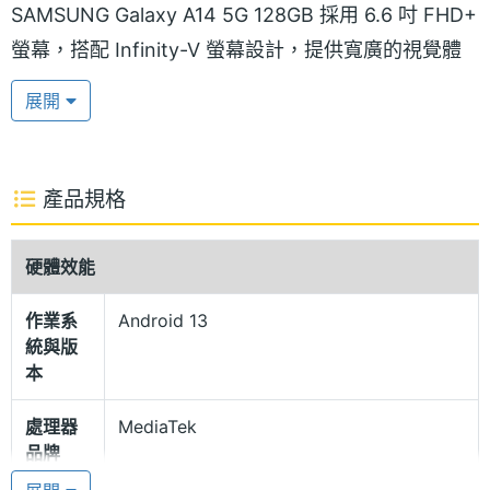
SAMSUNG Galaxy A14 5G 128GB 採用 6.6 吋 FHD+
螢幕，搭配 Infinity-V 螢幕設計，提供寬廣的視覺體
驗，支援 90Hz 螢幕更新率，瀏覽網頁的操作性更出
展開
色。
豆豆機外型設計
產品規格
SAMSUNG Galaxy A14 5G 128GB 採用經典的豆豆機
外型設計，提供四種大膽亮麗的機身配色，分別有
硬體效能
「炫曜黑」、「流光綠」、「絢暮紅」等款式。機身
作業系
Android 13
側邊指紋辨識器與電源鍵整合，讓點亮螢幕、手機解
統與版
鎖可以一氣呵成。
本
處理器
MediaTek
One UI 5.0 介面
品牌
SAMSUNG Galaxy A14 5G 128GB 運行 Android 13