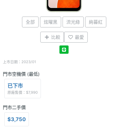
全部
炫曜黑
流光綠
絢暮紅
比較
最愛
上市日期：2023/01
門市空機價 (最低)
已下市
原廠售價：$7,990
門市二手價
$3,750