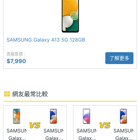
記憶卡
microSD
機，分別為 5,000 萬畫素主鏡頭 + 200 萬畫素微距鏡
頭 + 200 萬畫素景深鏡頭；前置 1,300 萬畫素自拍鏡
最大擴
1 TB
頭，支援 AI 美顏功能。
充儲存
空間
SAMSUNG Galaxy A13 5G 128GB
電池容
5000 mAh
原廠售價：
量
了解更多
$7,990
SAMSUNG Galaxy A14 5G 128GB 功能特色
顯示螢幕
◎ 5G + 5G 雙卡雙待
主螢幕
6.6 inch
◎ Android 13 作業系統、One UI 5.0 操作介面
尺寸
網友最常比較
◎ 6.6 吋 FHD+ 解析度螢幕（90Hz 螢幕更新率）
主螢幕
2408x1080 pixels
◎ 聯發科天璣 700 八核心處理器
解析度
◎ 4GB RAM / 128GB ROM
◎ 支援 RAM Plus 虛擬記憶體擴充
SAMSUNG
SAMSUNG
SAMSUNG
SAMSUNG
主螢幕
400 ppi
Galaxy
Galaxy
Galaxy
Galaxy
像素密
◎ Wi-Fi 5、藍牙 5.2、NFC