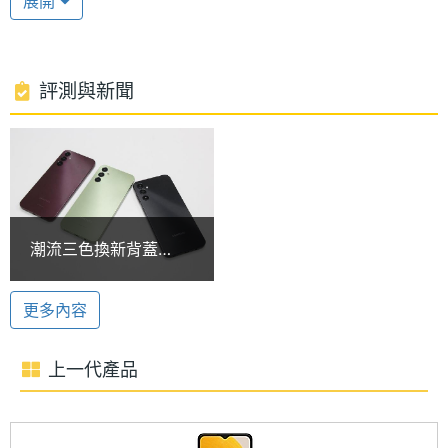
展開
作業系統、One UI 5.0 操作介面，強調提供至少兩代
處理器
Dimensity 700
型號
的 Android 版本升級、四年的安全性更新維護，讓用
戶使用更加安全放心。
處理器
2.2+2 GHz
評測與新聞
時脈
聯發科天璣 700
處理器
8
SAMSUNG Galaxy A14 5G 128GB 搭載聯發科天璣
核心數
700 八核心處理器，內建 4GB RAM + 128GB ROM，
圖形處
Mali-G57 MC2
採用 Nano SIM 獨立三卡槽，支援 5G + 5G 雙卡雙
潮流三色換新背蓋
理器
待，還可透過 MicroSD 記憶卡，擴充最高 1TB 儲存
SAMSUNG A14 5G入
門豆豆機開箱
空間；具備 Wi-Fi 5、藍牙 5.2，配備 5,000mAh 電
RAM記
4 GB
更多內容
憶體
池，支援 15W 充電速度。
上一代產品
ROM儲
128 GB
5,000 萬三鏡頭
存空間
SAMSUNG Galaxy A14 5G 128GB 後置三鏡頭主相