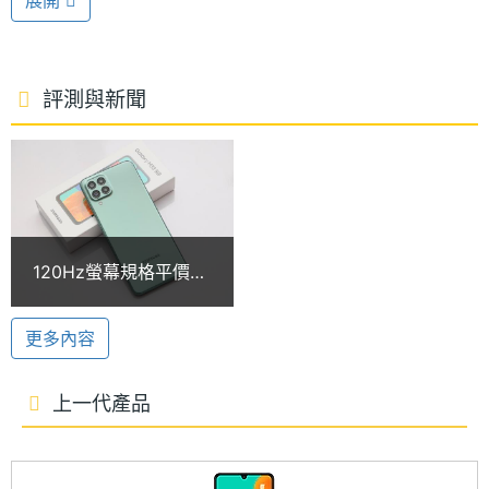
展開
採用獨立三卡槽，具備 5G + 4G 雙卡雙待、Wi-Fi
處理器
Exynos 1280
型號
5、藍牙 5.1、NFC 功能，提供 microSD 記憶卡擴
充，最高可擴充至 1TB 儲存空間。
處理器
2.4+2 GHz
評測與新聞
時脈
5,000mAh 電量
處理器
8
SAMSUNG Galaxy M33 5G 內建遊戲加速器，能最佳
核心數
化電池續航力、溫度與記憶體，同時封鎖背景活動與
圖形處
Mali-G68
通知，防止遊過程被干擾；通話時還能搭配麥克風模
120Hz螢幕規格平價新
理器
式，依使用場景強化通話語音。續航方面，備有
秀！三星Galaxy M33
5G開箱
5,000mAh 電池，支援 25W 快速充電。
RAM記
6 GB
更多內容
憶體
四鏡頭主相機
上一代產品
ROM儲
128 GB
SAMSUNG Galaxy M33 5G 後置 5,000 萬畫素主鏡
存空間
頭 + 500 萬畫素 123 度超廣角鏡頭 + 200 萬畫素景