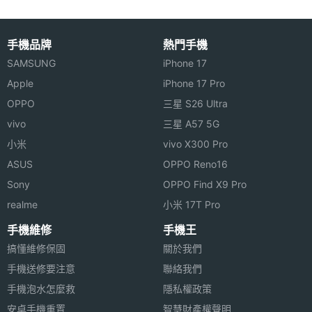
相機規格
主相機
5000 萬畫素
手機品牌
熱門手機
畫素
SAMSUNG
iPhone 17
Apple
iPhone 17 Pro
主相機
CMOS
OPPO
三星 S26 Ultra
感光元
vivo
三星 A57 5G
件
小米
vivo X300 Pro
主相機
1.8
ASUS
OPPO Reno16
光圈F
Sony
OPPO Find X9 Pro
realme
小米 17T Pro
主相機
Yes
LED補
手機維修
手機王
光燈
搞懂維修保固
關於我們
手機送修要注意
聯絡我們
主相機
Yes
手機泡水怎麼救
隱私權政策
自動對
安卓手機重置
智慧財產權聲明