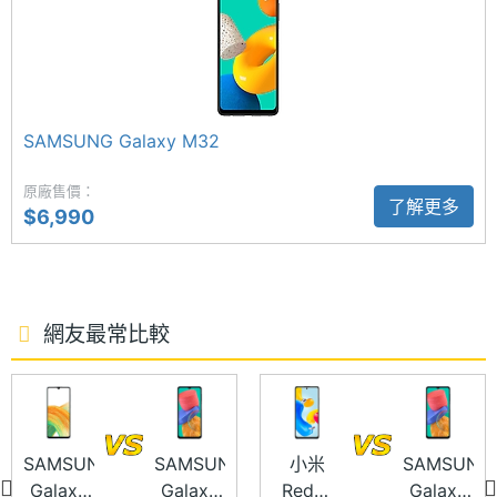
記憶卡
microSD
深鏡頭 + 200 萬畫素微距鏡頭；主相機提供十倍數位
變焦，具備場景智慧辨識、人像模式、AR 貼圖、一鍵
最大擴
1 TB
拍錄、超慢動作攝影等功能。前置 800 萬畫素鏡頭，
充儲存
空間
支援美顏自拍、臉部解鎖。
SAMSUNG Galaxy M32
電池容
5000 mAh
原廠售價：
量
了解更多
$6,990
顯示螢幕
SAMSUNG Galaxy M33 5G 功能特色
主螢幕
6.6 inch
◎ 5G + 4G 雙卡雙待
尺寸
網友最常比較
◎ Android 12 作業系統、One UI 4.1 操作介面
主螢幕
2408x1080 pixels
◎ 6.6 吋 2,408 x 1,080pixels 解析度 TFT 螢幕
解析度
◎ SAMSUNG Exynos 1280, 2.4GHz + 2GHz 八核心
處理器
SAMSUNG
SAMSUNG
小米
SAMSUNG
主螢幕
400 ppi
Galaxy
Galaxy
Redmi
Galaxy
像素密
◎ 6GB RAM / 128GB ROM