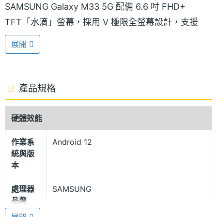
SAMSUNG Galaxy M33 5G 配備 6.6 吋 FHD+
TFT「水滴」螢幕，採用 V 極限全螢幕設計，支援
120Hz 螢幕更新率、杜比環繞音效，無論手遊、追劇
展開
都能帶暢快且真實的視聽體驗；背蓋以簡約俐落的設
計，結合沉穩金屬質感配色，打造內斂兼時尚的風
格；側邊設有與電源相結合的實體指紋辨識器，能幫
產品規格
助手機快速進行解鎖。
硬體效能
三星 Exynos 1280
作業系
Android 12
SAMSUNG Galaxy M33 5G 運行 Android 12 作業系
統與版
統、One UI 4.1 操作介面，搭載 5 奈米
本
SAMSUNG Exynos 1280, 2.4GHz + 2GHz 八核心處
處理器
SAMSUNG
理器，內建 6GB RAM + 128GB ROM，支援 RAM
品牌
Plus 記憶體擴充，可為手機帶來 6GB 的虛擬記憶體；