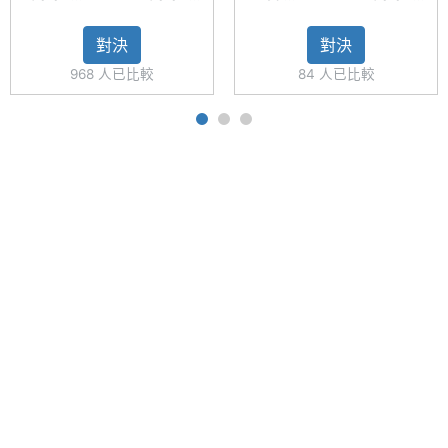
A33 5G
M33 5G
Note
M33 5G
度
◎ Wi-Fi 5、藍牙 5.1、NFC、Samsung Pay
(6GB/128GB)
11S 5G
對決
對決
◎ 前置 800 萬畫素鏡頭
主螢幕
TFT
968 人已比較
84 人已比較
材質
◎ 後置 5,000 萬畫素 + 500 萬畫素 + 200 萬畫素 +
200 萬畫素鏡頭
主螢幕
Gorilla Glass 5
◎ 側邊指紋辨識器、臉部辨識
耐用性
◎ 配備 5,000mAh 電池
主螢幕
Yes
◎ 採用 USB Type-C 規格，支援 25W 快充
觸控
◎ 支援 microSD 記憶卡，最高可擴充至 1TB 儲存空
間
主螢幕
120 Hz
更新率
※本文為 SOGI 手機王版權所有，未經授權不得轉載使用※