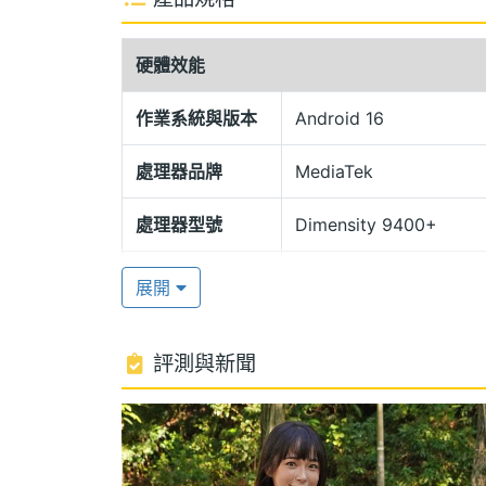
SAMSUNG Galaxy Tab S11 Wi-
時搭載 Armor 鋁合金材質機身與 IP
硬體效能
也能從容應對，展現日常全方位的防護。音
Dolby Atmos，帶來立體且震撼的沉浸
作業系統與版本
Android 16
處理器品牌
MediaTek
聯發科天璣 9400+
SAMSUNG Galaxy Tab S11 Wi-Fi 運行
處理器型號
Dimensity 9400+
載聯發科 3 奈米製程的 Dimensity 
處理器時脈
3.73+3.3+2.4 GHz
表現，相較於前代，NPU 效能提升了 33%，
展開
12GB RAM / 128GB ROM、12GB RAM
處理器核心數
8
儲存空間。
評測與新聞
圖形處理器
Immortalis-G925 MC1
生成式 Galaxy AI 體驗
RAM記憶體
12 GB
SAMSUNG Galaxy Tab S11 Wi-Fi