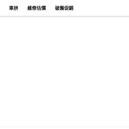
車拚
維修估價
破盤促銷