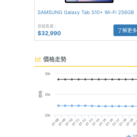
準細膩的操控感受，並具備 IP68 防塵
主螢幕材質
Dynamic AMOLED 2X
SAMSUNG Galaxy Tab S10+ Wi-Fi 256GB
選單、在 Samsung Notes 中輕鬆新增
主螢幕更新率
120 Hz
應用可能。
原廠售價：
了解更多
$32,990
價格走勢
SAMSUNG Galaxy Tab S11 Wi-Fi 功能
相機規格
30k
◎ 機身尺寸：165.3 x 253.8 x 5.5m
主相機畫素
1300 萬畫素
◎ Android 16 作業系統、One UI 8 Ta
價格
◎ 11 吋 2,560 x 1,600pixels 解析度
25k
主相機感光元件
CMOS
◎ 聯發科 Dimensity 9400+ 八核心處理
主相機LED補光
Yes
◎ 12GB RAM / 128GB ROM、12GB RAM
20k
燈
07-19
07-08
07-12
07-16
07
07-09
07-13
07-17
07-10
07-14
07-18
07-11
07-15
◎ IP68 防塵防水
主相機UHD 4K
Yes
◎ Wi-Fi 6E、藍牙 5.4
1