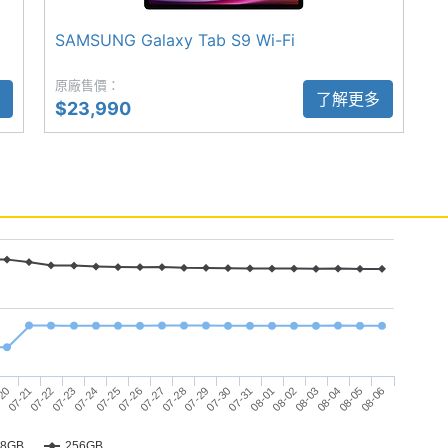
防水等級，耐用度再升級。功能上不僅能快速喚出工具
SAMSUNG Galaxy Tab S9 Wi-Fi
便利貼筆記，還能結合 Galaxy AI 發揮更多創作與效率
原廠售價：
了解更多
$23,990
特色
m；機身重量：469g
b 操作介面
Dynamic AMOLED 2X 螢幕（120Hz 螢幕更新率）
器
 / 256GB ROM
07-23
07-27
07-31
-20
08-04
07-24
07-28
08-01
07-21
08-05
07-25
07-29
08-02
07-22
08-06
07-26
07-30
08-03
28GB
256GB