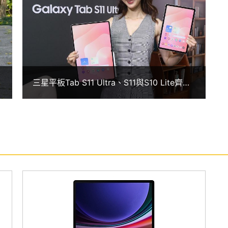
式慢動作影片與人像棚拍等多樣功能，讓創作與溝通
，以及全新升級的 Samsung DeX 不僅可透過擴展模式
照使用情境建立最多四個獨立自訂工作區，進一步提
三星平板Tab S11 Ultra、S11與S10 Lite齊
發！上市價格及購機優惠一次看
 後置 1,300 萬畫素主鏡頭 + 800 萬畫素超廣角鏡頭，不論
錄文件與文字，都能呈現清晰細緻的效果。前置則搭
拍或進行視訊通話，都能容納更多畫面，同時支援臉部解
Fi 盒裝隨附全新設計的 S Pen 手寫筆，採用六角形筆身設
定的書寫體驗。筆尖支援更大的傾斜角度，提供更精