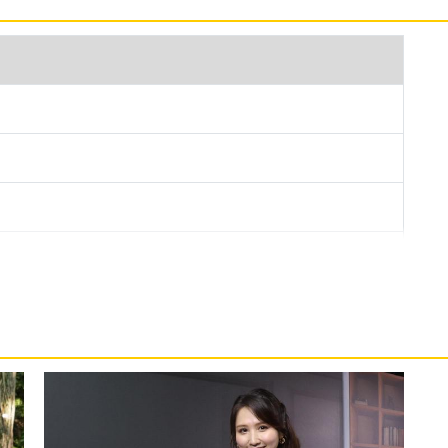
Fi 延續前代的設計風格，機身厚度僅 5.5mm，輕薄俐落卻同
68 防塵防水等級，即使在書寫或使用時不慎打翻水杯，
效部分則內建四組 AKG 調校揚聲器，並支援
式聽覺享受。
 Android 16 作業系統、One UI 8 Tab 操作介面，搭
9400+ 八核心處理器，不僅為用戶帶來卓越的功耗與性能
CPU 效能提升 24%，GPU 效能提升 27%。內建
 / 256GB ROM，可透過 microSD 卡擴充最高至 2TB
2
 搭載完整的 Galaxy AI 體驗，支援 AI 搜尋圈、智慧相片編