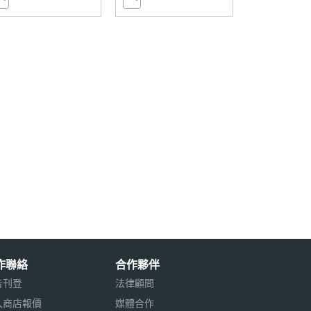
作聯絡
合作夥伴
告刊登
法律顧問
入商店報價
媒體合作