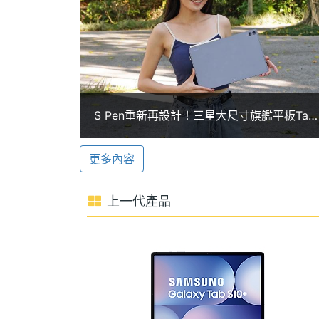
ROM儲存空間
128 GB, 256 GB
輯器、塗鴉轉圖像、即時通話翻譯、生成
更加便利；內建 Wi-Fi 6E 與藍牙 5.4
記憶卡
microSD
連接外部顯示器實現雙螢幕操作，還能依
最大擴充儲存空
2 TB
升學習與工作的效率。
間
S Pen重新再設計！三星大尺寸旗艦平板Tab
1,300 萬畫素主鏡頭
電池容量
8400 mAh
S11 Ultra開箱體驗
SAMSUNG Galaxy Tab S11 Wi-Fi
更多內容
顯示螢幕
是拍攝壯麗風景、日常生活片段，還是紀
載 1,200 萬畫素超廣角鏡頭，無論自
主螢幕尺寸
11 inch
上一代產品
鎖，帶來更便利的使用體驗。
主螢幕解析度
2560x1600 pixels
S Pen 防水手寫筆
主螢幕像素密度
274 ppi
SAMSUNG Galaxy Tab S11 Wi-
主螢幕最大亮度
1600 nits
計，握感更自然貼合手型，帶來舒適且穩