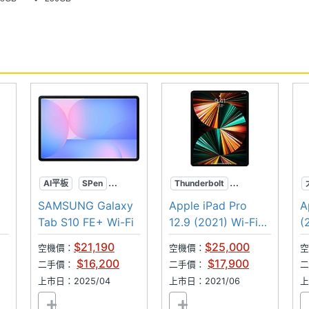
TB 儲存空間
 月 30 日
.4GHz), n(5GHz), n(6GHz)
AI平板
SPen
Thunderbolt
大螢幕
miniLED
M1晶片
SAMSUNG Galaxy
Apple iPad Pro
A
用※
Tab S10 FE+ Wi-Fi
12.9 (2021) Wi-Fi
(
128GB
$21,190
$25,000
空機價：
空機價：
空
$16,200
$17,900
二手價：
二手價：
上市日：2025/04
上市日：2021/06
上
ASS, GPS, QZSS