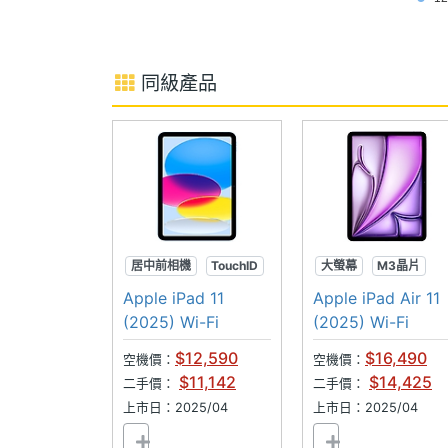
錄影
◎ 前置 1,200 萬畫素鏡頭
◎ 後置 1,300 萬畫素主鏡頭
前相機畫素
1200 萬畫素
同級產品
◎ 支援 S Pen 手寫筆（ IP68 防塵防水）
前相機感光元件
CMOS
◎ 支援螢幕指紋辨識、臉部辨識
◎ 配備 8,400mAh 電池
連接與應用
◎ 支援 45W 閃電快充
Wi-Fi
Wi-Fi 6E
◎ 支援 microSD 記憶卡，最高可擴充 2
◎ 安全性更新期間 (有效期限至) 2032 年 9
IEEE 802.11傳輸
a, ac, ax, b, g, n, n(2
居中前相機
TouchID
大螢幕
M3晶片
速度
A16晶片
Apple iPad 11
Apple iPad Air 11
※本文為 SOGI 手機王版權所有，未經授權不得轉載使
(2025) Wi-Fi
(2025) Wi-Fi
藍牙
Yes
$12,590
$16,490
空機價：
空機價：
$11,142
$14,425
藍牙版本
5.4
二手價：
二手價：
上市日：2025/04
上市日：2025/04
衛星定位
BeiDou, Galileo, GLON