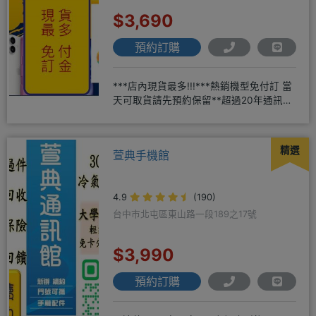
$3,690
預約訂購
***店內現貨最多!!!***熱銷機型免付訂 當
天可取貨請先預約保留**超過20年通訊經
驗2001年起
精選
萱典手機館
4.9
(190)
台中市北屯區東山路一段189之17號
$3,990
預約訂購