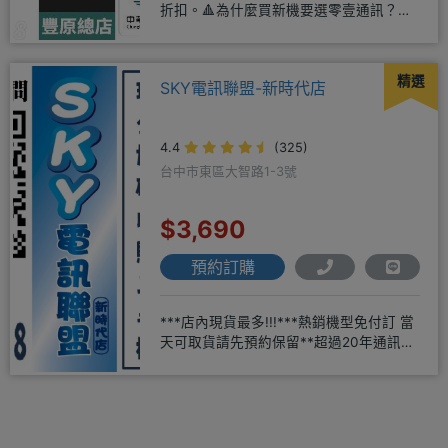
折扣。🔺為什麼買新機要選零壹通訊？
◎APPLE授權經銷商、SAM
精選
SKY電訊聯盟-新時代店
4.4
(325)
台中市東區大智路1-3號
$3,690
預約訂購
***店內現貨最多!!!***熱銷機型免付訂 當
天可取貨請先預約保留**超過20年通訊經
驗2001年起