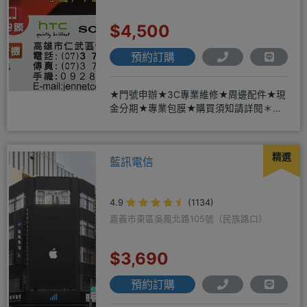
$4,500
預約訂購
★門號申辦★3C專業維修★周邊配件★現
金分期★專業包膜★購買須知請詳閱＊來
店辦理搭配門號，打卡贈好禮
精選
藍訊電信
4.9
(1134)
嘉義市東區吳鳳北路105號（民族路口）
$3,690
預約訂購