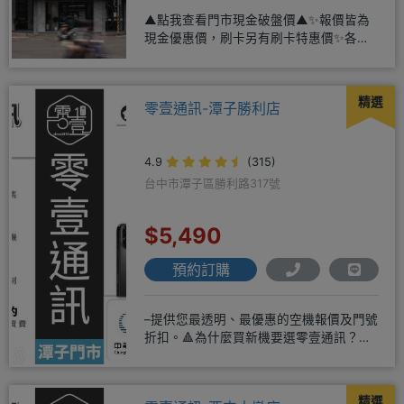
▲點我查看門市現金破盤價▲✨報價皆為
現金優惠價，刷卡另有刷卡特惠價✨各大
品牌手機皆有(門號：✔續約 ✔
精選
零壹通訊-潭子勝利店
4.9
(315)
台中市潭子區勝利路317號
$5,490
預約訂購
–提供您最透明、最優惠的空機報價及門號
折扣。🔺為什麼買新機要選零壹通訊？
◎APPLE授權經銷商、SAM
精選