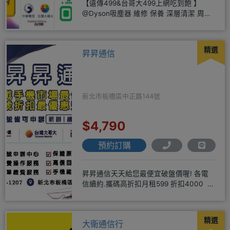
【遠傳499&台哥大499上網吃到飽 】
@Dyson吸塵器 維修 保養 深層清潔 周邊
商品 耗材販售@
精選
昇昇通信
新北市板橋區中正路144號
$4,790
預約訂購
昇昇通信天天給您最便宜破盤價喔! 各電
信續約.攜碼高折扣月租599 折扣4000 月
租799 折扣7
精選
大衛通信行