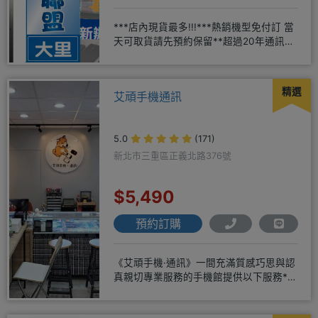
***店內現貨最多!!!***熱銷機型免付訂 當
天可取貨請先預約保留**超過20年通訊經
驗2001年起
精選
艾頑手機通訊
5.0
(171)
新北市三重區正義北路376號
$5,490
預約訂購
《艾頑手機·通訊》一間充滿質感巧思與認
真親切專業服務的手機館提供以下服務*免
卡/無卡/手機/3C產品/