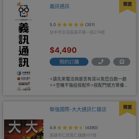
精選
義訊通訊
5.0
(351)
台中市北屯區昌平路一段274號
$4,490
預約訂購
⭐請先來電洽詢是否有貨以免您白跑一趟
⭐⭐空機不強迫搭配件⭐搭配門號方案優惠
更多⭐⭐手機加購滿版玻璃貼+
精選
聯強國際-大大通訊仁雄店
4.9
(4390)
高雄市仁武區仁雄路107號