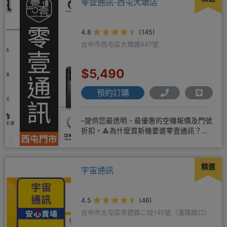
零壹通訊-西屯大墩店
4.8
(145)
台中市西屯區大墩路947號
$5,490
預約訂購
–提供您最透明、最優惠的空機報價及門號
折扣。🔺為什麼買新機要選零壹通訊？
◎APPLE授權經銷商、SAM
精選
宇宙通訊
4.5
(46)
台中市北屯區崇德路二段145號（瀋陽路口）