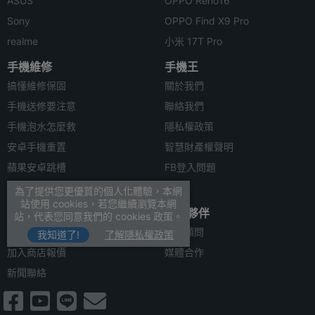
ASUS
OPPO Reno16
Sony
OPPO Find X9 Pro
realme
小米 17T Pro
手機維修
手機王
搞懂維修保固
關於我們
手機送修要注意
聯絡我們
手機泡水怎麼救
隱私權政策
安卓手機重置
智慧財產權聲明
蘋果安卓跳槽
FB登入問題
安卓資料轉移
為了提供您更優質的個人化體驗，本網
站使用 cookies，若您繼續瀏覽本網
合作聯絡
合作夥伴
站，代表您同意我們的 cookies 政策。
廣告刊登
法律顧問
我知道了!
了解隱私權政策
加入商店報價
媒體合作
新聞聯絡