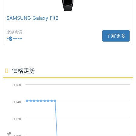
SAMSUNG Galaxy Fit2
原廠售價：
了解更多
SAMSUNG Galaxy Fit3 功能特色
-$----
連接與應用
◎ 可與 Android 10.0 以上行動裝置搭配使用
藍牙
Yes
◎ 1.6 吋 402 x 256pixels 解析度 AMOLED 觸控螢幕
◎ 16MB RAM / 256MB ROM
藍牙版
5.3
價格走勢
◎ 藍牙 5.3
本
◎ 簡訊來電通知、音樂控制、相機控制器、尋找我的
1760
手勢操
Yes
手機
作
1740
◎ 5ATM、IP68 防塵防水等級
感應器
◎ 101 種運動模式
1720
◎ 心率監測、血氧偵測、睡眠監測、壓力追蹤
陀螺儀
Yes
◎ 睡眠模式、電子睡眠教練
價格