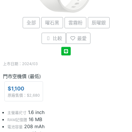
全部
曜石黑
雲霧粉
辰曜銀
比較
最愛
上市日期：2024/03
門市空機價 (最低)
$1,100
原廠售價：$2,680
1.6 inch
主螢幕尺寸
16 MB
RAM記憶體
208 mAh
電池容量