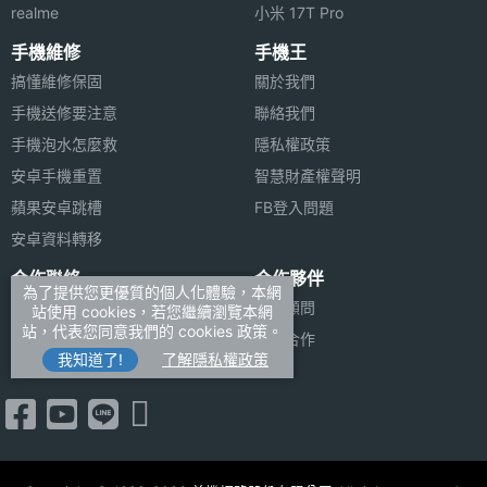
類
realme
小米 17T Pro
手機維修
手機王
搞懂維修保固
關於我們
手機送修要注意
聯絡我們
手機泡水怎麼救
隱私權政策
安卓手機重置
智慧財產權聲明
蘋果安卓跳槽
FB登入問題
安卓資料轉移
合作聯絡
合作夥伴
為了提供您更優質的個人化體驗，本網
廣告刊登
法律顧問
站使用 cookies，若您繼續瀏覽本網
站，代表您同意我們的 cookies 政策。
加入商店報價
媒體合作
我知道了!
了解隱私權政策
新聞聯絡