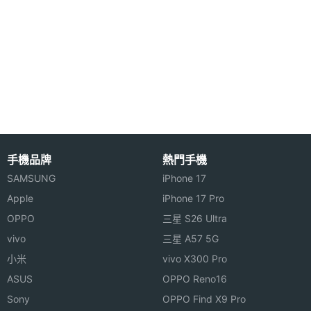
度
機身寬
28.8 mm
度
機身厚
9.9 mm
度
機身重
36.8 g
手機品牌
熱門手機
量
SAMSUNG
iPhone 17
防水防
5ATM, IP68
Apple
iPhone 17 Pro
塵等級
OPPO
三星 S26 Ultra
vivo
三星 A57 5G
機身顏
曜石灰, 辰曜銀, 雲霧粉
小米
vivo X300 Pro
色
ASUS
OPPO Reno16
裝置分
智慧手環
Sony
OPPO Find X9 Pro