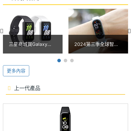
隨時隨地輕鬆查看運動記錄，保持動力實現目標，同
材質
時針對睡眠追蹤部分進行升級，能夠偵測鼾聲、監測
主螢幕
Yes
血氧濃度，提供更精準的睡眠偵測數據，並導入個性
觸控
化的「電子睡眠教練」，透過直覺易用的方式，協助
硬體效能
用戶了解自身睡眠，引導、提供屬於個人的睡眠計
三星商城買Galaxy
2024第三季全球智慧
劃。
Fit3智慧手環加1元多1
手錶與手環出貨量提升
RAM記
16 MB
件！Buds FE耳機現省
3% 蘋果與小米並列冠
憶體
千元
軍
SOS 跌倒偵測
更多內容
ROM儲
256 MB
SAMSUNG Galaxy Fit3 搭載光學心律感測器，具備
存空間
全天候心率監測、血氧偵測、睡眠監測、壓力追蹤，
上一代產品
讓用戶隨時掌握個人健康狀態。具備 SOS 緊急服務與
電池容
208 mAh
量
跌倒偵測功能，一旦偵測到異常跌倒跡象，將會自動
撥打緊急求救電話，即時獲得醫療支援。其他還擁有
單機使
13 day
音樂控制、相機控制器、尋找我的手機等功能。
用時間