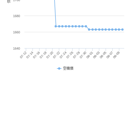
1700
計步器
Yes
◎ 跌倒偵測、SOS 緊急服務
◎ 一鍵式快拆錶帶設計
1680
加速度
Yes
◎ 配備 208mAh 電量
感應器
1660
◎ 最高擁有 13 天續航力，採用 POGO in 磁吸充電
心跳感
Yes
測器
1640
07-26
07-18
08-09
08-01
07-24
07-16
08-07
07-30
07-22
07-14
08-05
07-28
07-20
07-12
08-03
◎上述內容提到偵測功能的測量結果僅為參考，不能
作爲診斷和治療依據。
睡眠感
Yes
空機價
測器
※本文為 SOGI 手機王版權所有，未經授權不得轉載使用※
高度氣
Yes
壓感測
器
機體規格
機身長
42.9 mm