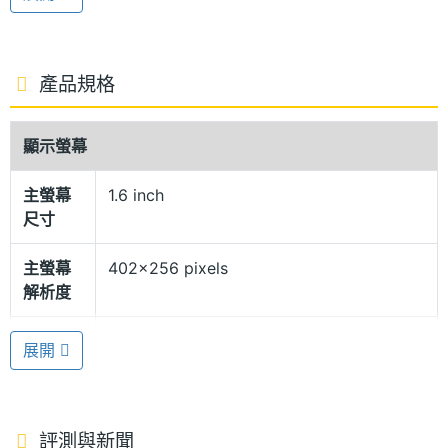
數位錶面設計，用戶可從中選擇眾多錶面，或以自身
照片設定錶面，打造多樣化的自我風格。機身側邊具
備實體按鍵，按五下即可發送 SOS 緊急服務。
產品規格
IP68 防塵防水
顯示螢幕
SAMSUNG Galaxy Fit3 機身採用鋁合金材質製成，
主螢幕
1.6 inch
結合 5ATM、IP68 防塵防水等級，兼具外觀質感，戶
尺寸
外與運動使用也能增加耐用性。搭配一鍵式快拆錶帶
設計，簡單一按隨時替換錶帶，為日常穿搭增添色
主螢幕
402x256 pixels
解析度
彩。續航方面，配備 208mAh 電量，最高擁有長達
13 天的續航力，採用 POGO in 磁吸充電。
主螢幕
298 ppi
展開
像素密
度
睡眠血氧濃度監測
SAMSUNG Galaxy Fit3 擁有 101 種運動模式，能夠
主螢幕
AMOLED
評測與新聞