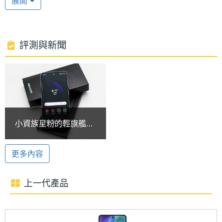
展開
高通驍龍 8 Gen 1
處理器
Snapdragon 8 Gen 1
型號
SAMSUNG Galaxy S23 FE 256GB 運行 Android 13
作業系統、One UI 5.1 操作介面，搭載高通
處理器
3+2.5+1.8 GHz
評測與新聞
Snapdragon 8 Gen 1 八核心處理器，內建 8GB RAM
時脈
/ 256GB ROM；提供 5G + 5G 雙卡雙待，支援 Wi-Fi
處理器
8
6E、藍牙 5.3、NFC，內建的 vapor chamber，有助
核心數
於散熱和維持效能，使遊戲過程更加穩定順暢。 提供
圖形處
Adreno 730
螢幕指紋辨識、臉部辨識功能。
小資族星粉的輕旗艦新
理器
選擇 SAMSUNG S23
FE開箱
3 倍光學變焦
RAM記
8 GB
更多內容
憶體
SAMSUNG Galaxy S23 FE 256GB 後置 5,000 萬畫
素主鏡頭 + 1,200 萬畫素超廣角鏡頭 + 800 萬畫素望
上一代產品
ROM儲
256 GB
遠鏡頭；主鏡頭與望遠鏡頭皆具備 OIS 光學防手震，
存空間
望遠鏡頭最高擁有 3 倍光學變焦，能使畫面和與細節