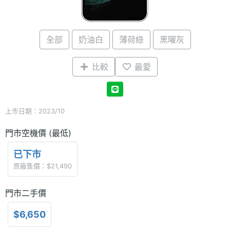
全部
奶油白
薄荷綠
黑曜灰
比較
最愛
上市日期：2023/10
門市空機價 (最低)
已下市
原廠售價：$21,490
門市二手價
$6,650