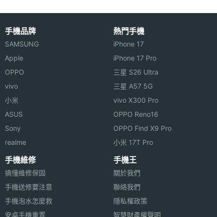
主相機
Yes
自動對
焦
手機品牌
熱門手機
SAMSUNG
iPhone 17
主相機
Yes
Apple
iPhone 17 Pro
光學防
OPPO
三星 S26 Ultra
手震
vivo
三星 A57 5G
RAW檔
Yes
小米
vivo X300 Pro
拍攝
ASUS
OPPO Reno16
Sony
OPPO Find X9 Pro
主相機
Yes
realme
小米 17T Pro
UHD
4K錄影
手機維修
手機王
搞懂維修保固
關於我們
第二主
1200 萬畫素
手機送修要注意
聯絡我們
相機畫
手機泡水怎麼救
隱私權政策
素
安卓手機重置
智慧財產權聲明