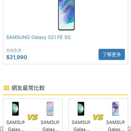
電池容
4500 mAh
都清晰無比；前置 1,000 萬畫素自拍鏡頭，擁有臉部
量
辨識功能。
顯示螢幕
SAMSUNG Galaxy S21 FE 5G
主螢幕
6.4 inch
尺寸
原廠售價：
了解更多
SAMSUNG Galaxy S23 FE 256GB 功能特色
$21,990
主螢幕
Dynamic AMOLED 2X
◎ 5G + 5G 雙卡雙待
材質
◎ Android 13 作業系統、One UI 操作介面
主螢幕
Yes
◎ 6.4 吋 FHD+ 解析度 Dynamic AMOLED 2X 螢幕
觸控
網友最常比較
（120Hz 螢幕更新率）
主螢幕
120 Hz
◎ Qualcomm Snapdragon 8 Gen 1 八核心處理器
更新率
◎ 8GB RAM / 256GB ROM
◎ 前置 1,000 萬畫素鏡頭
SAMSUNG
SAMSUNG
SAMSUNG
SAMSUNG
Galaxy
Galaxy
Galaxy
Galaxy
◎ 後置 5,000 萬畫素主鏡頭 + 1,200 萬畫素超廣角鏡