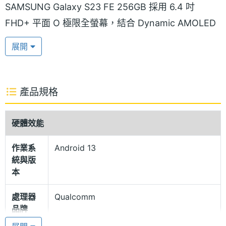
SAMSUNG Galaxy S23 FE 256GB 採用 6.4 吋
FHD+ 平面 O 極限全螢幕，結合 Dynamic AMOLED
2X 面板，支援最高 120Hz 螢幕更新率，可帶來極佳
展開
且流暢的顯示品質，Vision Booster 技術更能自動偵
測用戶環境與照明情形，不同場景都能享受生動鮮艷
的觀影體驗。
產品規格
IP68 防塵防水
硬體效能
SAMSUNG Galaxy S23 FE 256GB 承襲 S 系列經典
作業系
Android 13
元素，背面採流線鏡頭外框設計，推出「薄荷綠」、
統與版
「黑曜灰」和「奶油白」三款配色，支援 IP68 防塵防
本
水等級。續航部分，內建 4,500mAh 電池，支援
處理器
Qualcomm
25W 閃電快充、15W 無線充電、無線電力分享。
品牌