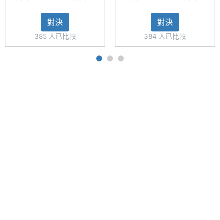
S23 FE
S24 FE
S23 FE
A55 5G
頭 + 800 萬畫素望遠鏡頭
256GB
256GB
256GB
對決
對決
◎ Wi-Fi 6E、藍牙 5.3、NFC
相機規格
385 人已比較
384 人已比較
◎ 支援 Samsung Wallet
主相機
5000 萬畫素
◎ IP68 防塵防水
畫素
◎ 螢幕指紋辨識、臉部辨識
◎ Samsung DeX、Dolby Atmos 音效
主相機
CMOS
感光元
◎ 配備 4,500mAh 電池
件
◎ 採用 USB Type-C 規格，支援 25W 閃電快充、
15W 無線充電、無線電力分享
主相機
1.8
光圈F
※本文為 SOGI 手機王版權所有，未經授權不得轉載使用※
主相機
Yes
LED補
光燈