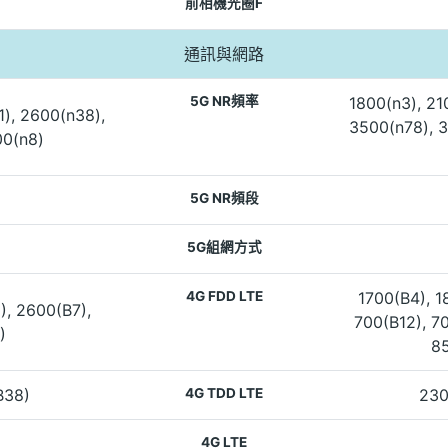
前相機光圈F
通訊與網路
5G NR頻率
1800(n3), 21
1), 2600(n38),
3500(n78), 3
00(n8)
5G NR頻段
5G組網方式
4G FDD LTE
1700(B4), 1
), 2600(B7),
700(B12), 7
)
85
B38)
4G TDD LTE
230
4G LTE