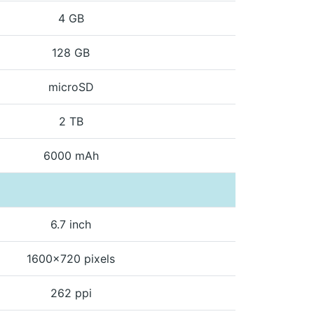
4 GB
128 GB
microSD
2 TB
6000 mAh
6.7 inch
1600x720 pixels
262 ppi