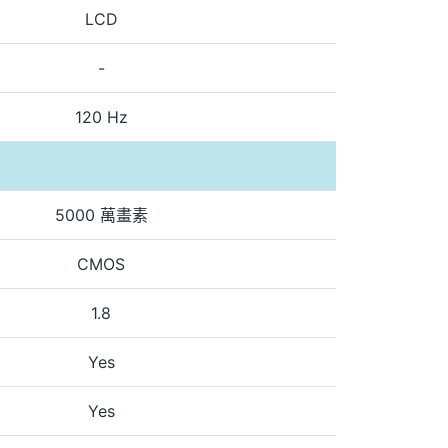
LCD
-
120 Hz
5000 萬畫素
CMOS
1.8
Yes
Yes