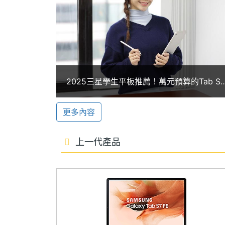
ROM儲存空間
128 GB
萬畫素鏡頭，視訊會議或視訊通話等也擁
記憶卡
microSD
全新 S Pen 手寫筆
最大擴充儲存空
1 TB
SAMSUNG Galaxy Tab S9 FE+ Wi-
間
證，不僅提供類似紙上書寫的流暢體驗，
2025三星學生平板推薦！萬元預算的Tab S
作可能性。也支援 S Pen Creator Ed
電池容量
10090 mAh
Lite、Tab S7 FE與Tab S9 FE超詳細購買建
議一次看懂
更多內容
顯示螢幕
DeX 模式
SAMSUNG Galaxy Tab S9 FE+ W
主螢幕尺寸
12.4 inch
上一代產品
連接至其他 Samsung Galaxy 裝
主螢幕解析度
2560x1600 pixels
極致的平板便攜性。同時可另外選購配備
項。
主螢幕材質
LCD
主螢幕觸控
Yes