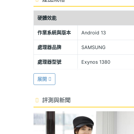
IP68 防塵防水設計
SAMSUNG Galaxy Tab S9 FE+ 
硬體效能
框，並具備 IP68 防水防塵設計，帶來
指紋辨識，以及支援臉部辨識，解鎖平板
作業系統與版本
Android 13
處理器品牌
SAMSUNG
SAMSUNG Exynos 1380
SAMSUNG Galaxy Tab S9 FE+ Wi-Fi 
處理器型號
Exynos 1380
介面，搭載 SAMSUNG Exynos 1
處理器時脈
2.4+2
展開
建 8GB RAM / 128GB ROM，並具備 mi
5.3；續航方面，配備 10,090mAh 電池，
處理器核心數
8
評測與新聞
圖形處理器
Mali-G68 MP5
前置 1,200 萬畫素鏡頭
SAMSUNG Galaxy Tab S9 FE+ Wi-
RAM記憶體
8 GB
備自動對焦，輕鬆拍攝出令人震撼的風景照片