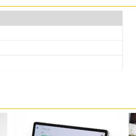
Wi-Fi 128GB 採用圓滑平板設計，結合堅韌的金屬質感外
良好的防護也同時兼具外觀質感；側邊具備電源鍵整合
更方便快捷。
128GB 運行 Android 13 作業系統、One UI Tab 操作
380 八核心處理器，為用戶帶來卓越的效能和處理能力，內
croSD 卡最高 1TB 的擴充，支援 Wi-Fi 6、藍牙
採用 USB Type-C 規格，支援超快速充電 2.0。
Fi 128GB 後置 800 萬畫素鏡頭 + 800 萬畫素鏡頭，具
，捕捉細節豐富、清晰銳利影像；而前置 1,200