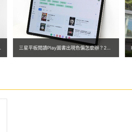
有極佳的畫面品質。
Fi 128GB 內附 S Pen，除了獲得 IP68 防塵防水等級認
用戶更能放心紀錄、盡情表達豐富靈感，開啟更多創
6
三星平板閱讀Play圖書出現色偏怎麼辦？2招
ition，讓你的創作潛力完全釋放。
技巧告訴你
i-Fi 128GB 搭配 DeX 模式，可指定應用程式快捷鍵及無線
置，在任何螢幕上輸入，可模擬如桌機般的使用體驗，創造
功能鍵和觸控板的書本式皮套，就能輕鬆處理待辦事