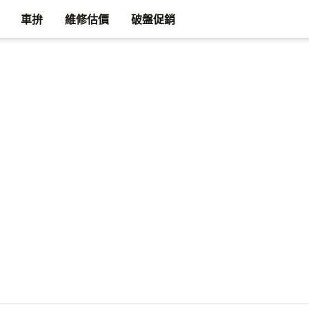
車拚
維修估價
破盤促銷