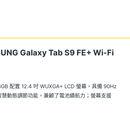
 Galaxy Tab S9 FE+ Wi-Fi
 128GB 配置 12.4 吋 WUXGA+ LCD 螢幕，具備 90Hz
智慧動態調節功能，兼顧了電池續航力；螢幕支援
彩與對比度，並著重螢幕暗部表現，提升於戶外環境的可視
雙眼的不適感。