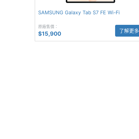
主螢幕更新率
90 Hz
SAMSUNG Galaxy Tab S7 FE Wi-Fi
SAMSUNG Galaxy Tab S9 FE Wi-Fi 
原廠售價：
◎ Android 13 作業系統、One UI Tab
了解更多
$15,900
◎ 12.4 吋 2,560 x 1,600pixels 
◎ SAMSUNG Exynos 1380 八核心處理
相機規格
◎ 8GB RAM / 128GB ROM
◎ IP68 防塵防水
主相機畫素
800 萬畫素
◎ Wi-Fi 6、藍牙 5.3
主相機感光元件
CMOS
◎ 前置 1,200 萬畫素鏡頭
◎ 後置 800 萬畫素鏡頭 + 800 萬畫素鏡
第二主相機畫素
800 萬畫素
◎ 支援 S Pen 手寫筆
第二主相機感光
CMOS
◎ 電源鍵指紋辨識、臉部辨識
元件
◎ Samsung Dex、多重視窗、第二螢幕
前相機畫素
1200 萬畫素
◎ 配備 10,090mAh 電池