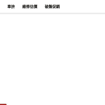
車拚
維修估價
破盤促銷