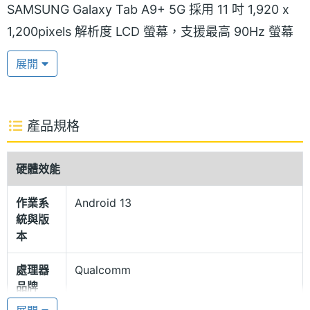
SAMSUNG Galaxy Tab A9+ 5G 採用 11 吋 1,920 x
1,200pixels 解析度 LCD 螢幕，支援最高 90Hz 螢幕
更新率，可享有流暢細膩的畫面表現，搭配 4 顆揚聲
展開
器與 Dolby Atmos 環繞音效技術，更能加強追劇、閱
讀電子書的視聽享受。
產品規格
可擴充 1TB 記憶卡
SAMSUNG Galaxy Tab A9+ 5G 運行 Android 13 作
硬體效能
業系統，搭載 Qualcomm Snapdragon 695 5G 行動
作業系
Android 13
平台，內建 4GB RAM + 64GB ROM，最高可透過
統與版
MicroSD 記憶卡擴充至 1TB 儲存空間。
本
處理器
Qualcomm
Samsung Kids 兒童模式
品牌
SAMSUNG Galaxy Tab A9+ 5G 配備 Samsung Kids