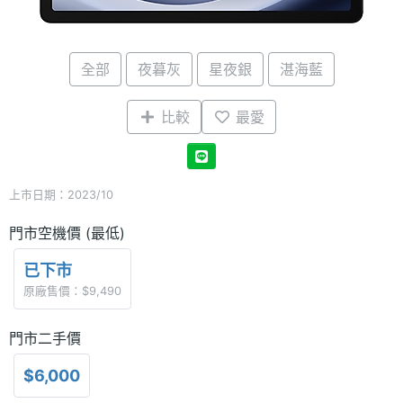
全部
夜暮灰
星夜銀
湛海藍
比較
最愛
上市日期：2023/10
門市空機價 (最低)
已下市
原廠售價：$9,490
門市二手價
$6,000