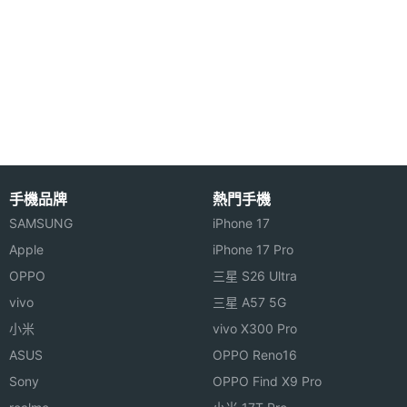
◎ 支援 microSD 記憶卡，最高可擴充至 1TB 儲存空
主螢幕
90 Hz
間
更新率
◎ 機身尺寸：257.1 x 168.7 x 6.9mm；重量：491g
※本文為 SOGI 手機王版權所有，未經授權不得轉載使用※
相機規格
手機品牌
熱門手機
SAMSUNG
iPhone 17
主相機
800 萬畫素
Apple
iPhone 17 Pro
畫素
OPPO
三星 S26 Ultra
vivo
三星 A57 5G
主相機
CMOS
小米
vivo X300 Pro
感光元
件
ASUS
OPPO Reno16
Sony
OPPO Find X9 Pro
前相機
500 萬畫素