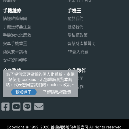
realme
小米 17T Pro
畫素
手機維修
手機王
前相機
CMOS
搞懂維修保固
關於我們
感光元
手機送修要注意
聯絡我們
件
手機泡水怎麼救
隱私權政策
安卓手機重置
智慧財產權聲明
通訊與網路
蘋果安卓跳槽
FB登入問題
5G組網
NSA
安卓資料轉移
方式
合作聯絡
合作夥伴
為了提供您更優質的個人化體驗，本網
廣告刊登
法律顧問
站使用 cookies，若您繼續瀏覽本網
3G頻率
HSDPA, HSUPA, WCDMA
站，代表您同意我們的 cookies 政策。
加入商店報價
媒體合作
我知道了!
了解隱私權政策
2G頻率
GSM 1800, GSM 1900, GSM 850, GSM
新聞聯絡
900
4G LTE
Yes
Copyright © 1999-2026 首機網路股份有限公司 All rights reserved.