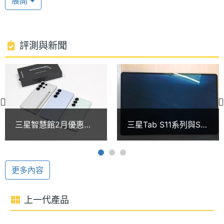
展開
兒童模式，家長可輕鬆管理每日使用平板時間與觀看
處理器
Snapdragon 695
型號
內容，為孩子把關健康的數位學習。此外，支援
Samsung DeX 模式 、多重視窗功能，最多可同時使
處理器
8
評測與新聞
用 3 個分割視窗。
核心數
圖形處
Adreno 619
橫向置中視訊鏡頭
理器
SAMSUNG Galaxy Tab A9+ 5G 採用橫向置中的 500
RAM記
4 GB
萬畫素前鏡頭，有助於用戶在進行視訊通話時，雙眼
三星智慧館2月優惠整
三星Tab S11系列與S10
憶體
能夠自然直視螢幕，且支援臉部辨識功能。續航部
理一次看 SAMSUNG
Lite規格疑洩 Tab A11
S25 Ultra買就送2千5
傳通過韓國認證
分，內建 7,040mAh 電池，支援 15W 閃電快充，擁
ROM儲
64 GB
再抽8888回饋金
存空間
有長時間的續航表現。
更多內容
記憶卡
microSD
上一代產品
最大擴
1 TB