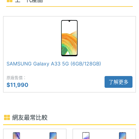
ROM儲
128 GB
頭主相機，分別為 4,800 萬畫素主鏡頭（OIS 光學防
存空間
手震）+ 800 萬畫素超廣角鏡頭 + 500 萬畫素微距鏡
記憶卡
microSD
頭；支援 AI 場景智慧辨識，提供一鍵拍錄、手繪動態
攝影、瑕疵檢測功能。前置 1,300 萬畫素自拍鏡頭，
最大擴
1 TB
支援人像美肌、人臉解鎖等功能。
充儲存
空間
SAMSUNG Galaxy A33 5G (6GB/128GB)
電池容
5000 mAh
原廠售價：
量
了解更多
$11,990
SAMSUNG Galaxy A34 5G (6GB/128GB) 功能特色
顯示螢幕
◎ 5G + 5G 雙卡雙待
主螢幕
6.6 inch
◎ Android 13 作業系統、One UI 操作介面
尺寸
網友最常比較
◎ 6.6 吋 FHD+ Super AMOLED 螢幕（120Hz 更新
主螢幕
2340x1080 pixels
率）