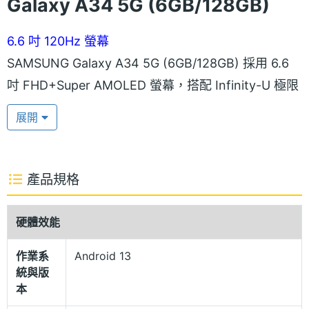
Galaxy A34 5G (6GB/128GB)
6.6 吋 120Hz 螢幕
SAMSUNG Galaxy A34 5G (6GB/128GB) 採用 6.6
吋 FHD+Super AMOLED 螢幕，搭配 Infinity-U 極限
全螢幕設計，支援最高 120Hz 螢幕更新率，不僅畫面
展開
瀏覽更寬廣，螢幕操作也更加順暢。具備光學螢幕指
紋辨識，可提供便捷的手機解鎖、行動交易驗證，還
能確保個人隱私不輕易外洩。
產品規格
類玻璃機身質感
硬體效能
SAMSUNG Galaxy A34 5G (6GB/128GB) 機身採用
作業系
Android 13
類玻璃設計，除了擁有繽紛亮麗的顏色款式，還具備
統與版
IP67 防塵防水等級，可在 1 公尺水深提供 30 分鐘的
本
耐用保護，足以抵禦日常生活的用水場合。主相機選