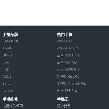
相機規格
主相機
4800 萬畫素
畫素
主相機
CMOS
手機品牌
熱門手機
感光元
SAMSUNG
iPhone 17
件
Apple
iPhone 17 Pro
OPPO
三星 S26 Ultra
主相機
1.8
vivo
三星 A57 5G
光圈F
小米
vivo X300 Pro
主相機
Yes
ASUS
OPPO Reno16
LED補
Sony
OPPO Find X9 Pro
光燈
realme
小米 17T Pro
主相機
Yes
手機維修
手機王
自動對
搞懂維修保固
關於我們