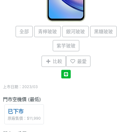
全部
青檸玻玻
銀河玻玻
黑糖玻玻
紫芋玻玻
比較
最愛
上市日期：2023/03
門市空機價 (最低)
已下市
原廠售價：$11,990