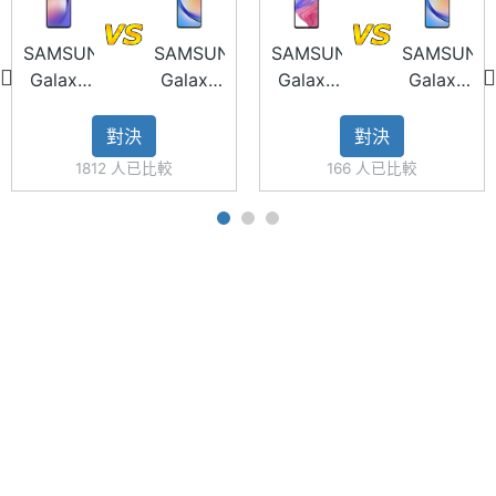
解析度
◎ 聯發科天璣 1080 八核心處理器
◎ 6GB RAM / 128GB ROM
SAMSUNG
SAMSUNG
SAMSUNG
SAMSUNG
主螢幕
390 ppi
Galaxy
Galaxy
Galaxy
Galaxy
像素密
◎ 前置 1,300 萬畫素鏡頭
A54 5G
A34 5G
A53 5G
A34 5G
度
◎ 後置 4,800 萬畫素 + 800 萬畫素 + 500 萬畫素鏡
B)
128GB
(6GB/128GB)
128GB
(6GB/128G
對決
對決
頭
主螢幕
Super AMOLED
1812 人已比較
166 人已比較
材質
◎ Wi-Fi 5、藍牙 5.3、NFC
◎ Samsung Wallet、Samsung Wallet 悠遊卡
主螢幕
Yes
◎ 臉部辨識、光學螢幕指紋辨識
觸控
◎ IP67 防塵防水
主螢幕
120 Hz
◎ 配備 5,000mAh 電池
更新率
◎ 採用 USB Type-C 規格，支援 25W 超快速充電
◎ 支援 microSD 記憶卡擴充 1TB 儲存空間
※本文為 SOGI 手機王版權所有，未經授權不得轉載使用※