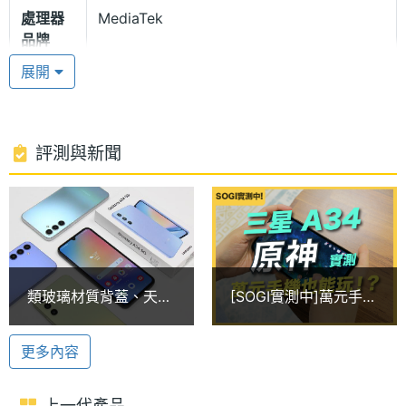
處理器
MediaTek
用孤島式鏡頭配置，讓你同樣享有 Galaxy S23 旗艦
品牌
系列等級的外型質感。
展開
處理器
Dimensity 1080
型號
支援記憶卡擴充
SAMSUNG Galaxy A34 5G(6GB/128GB) 運行
處理器
2.6+2 GHz
評測與新聞
Android 13 作業系統、One UI 操作介面，搭載聯發
時脈
科天璣 1080 八核心處理器，内建 6GB RAM +
處理器
8
128GB ROM，採用 Nano SIM 三選二卡插槽，支援
核心數
5G + 5G 雙卡雙待，具備 microSD 最大 1TB 儲存空
圖形處
Mali-G68
間擴充。續航内建 5,000mAh 電量，支援 25W 超快
類玻璃材質背蓋、天璣
[SOGI實測中]萬元手機
理器
速充電。
1080 三星A34 5G開箱
也能玩原神？三星A34
玩家實測
RAM記
6 GB
更多內容
憶體
4,800 萬畫素三鏡頭
SAMSUNG Galaxy A34 5G (6GB/128GB) 後置三鏡
上一代產品