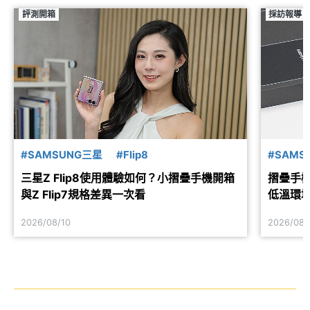
評測開箱
採訪報導
#SAMSUNG三星
#Flip8
#SAMS
三星Z Flip8使用體驗如何？小摺疊手機開箱
摺疊手機
與Z Flip7規格差異一次看
低溫環
2026/08/10
2026/08/