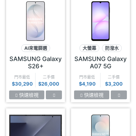
AI來電篩選
大螢幕
防潑水
水平錄影
6千大電量
SAMSUNG Galaxy
SAMSUNG Galaxy
eSIM上網
S26+
A07 5G
門市最低
二手價
門市最低
二手價
$30,290
$26,000
$4,190
$3,200
快速檢視
快速檢視