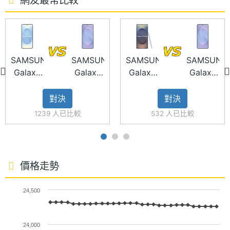
格式
Galaxy AI 全新行動體驗
ROM儲
256 GB, 512 GB
SAMSUNG Galaxy S25 Edge 同樣擁有多項 Galaxy
存空間
AI 應用功能，包括可跨 APP 執行的 AI 語音指令功
SAMSUNG
SAMSUNG
SAMSUNG
SAMSUNG
能，以及新聞資料除了進行摘要與翻譯外，還可以提
儲存空
UFS4.0
Galaxy
Galaxy
Galaxy
Galaxy
間格式
供「朗讀重點」功能，讓你快速掌握新聞重點消息。
S25+
S25
S25
S25
另外，塗鴉轉圖像功能也有升級，線可透過輸入文字
Edge
Ultra
Edge
對決
對決
電池容
3900 mAh
生成圖像，亦支援匯入圖片後編輯，其他還有再進化
量
1239 人已比較
532 人已比較
的智慧選取功能、口語即搜尋、新版智慧通話助理、
顯示螢幕
個人頭條、Now Bar 等新功能應用。
主螢幕
6.7 inch
價格走勢
尺寸
2 億畫素主鏡頭
24,500
SAMSUNG Galaxy S25 Edge 後置雙鏡頭相機，分別
主螢幕
3120x1440 pixels
為 2 億畫素主鏡頭 + 1,200 萬畫素超廣角鏡頭。主鏡
解析度
24,000
頭支援 2 倍光學變焦，結合 AI Zoom 可以放大、強化