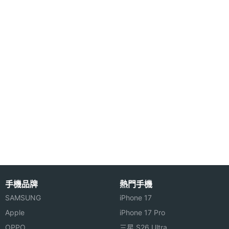
◎ 採用 USB Type-C 規格，支援超快速充電、Qi 無
主相機
Yes
線充電、無線電力分享
自動對
焦
◎ 安全性更新期間 (有效期限至) 2032 年 5 月 31 日
主相機
Yes
※本文為 SOGI 手機王版權所有，未經授權不得轉載使用※
光學防
手震
主相機
Yes
UHD
4K錄影
主相機
Yes
8K錄影
手機品牌
熱門手機
SAMSUNG
iPhone 17
第二主
1200 萬畫素
相機畫
Apple
iPhone 17 Pro
素
OPPO
三星 S26 Ultra