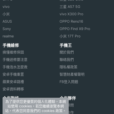
vivo
三星 A57 5G
第二主
CMOS
小米
vivo X300 Pro
相機感
ASUS
OPPO Reno16
光元件
Sony
OPPO Find X9 Pro
第二主
2.2
realme
小米 17T Pro
相機光
手機維修
手機王
圈F
搞懂維修保固
關於我們
前相機
1200 萬畫素
手機送修要注意
聯絡我們
畫素
手機泡水怎麼救
隱私權政策
安卓手機重置
智慧財產權聲明
前相機
CMOS
蘋果安卓跳槽
FB登入問題
感光元
安卓資料轉移
件
合作聯絡
合作夥伴
為了提供您更優質的個人化體驗，本網
前相機
2.2
廣告刊登
法律顧問
站使用 cookies，若您繼續瀏覽本網
光圈F
站，代表您同意我們的 cookies 政策。
加入商店報價
媒體合作