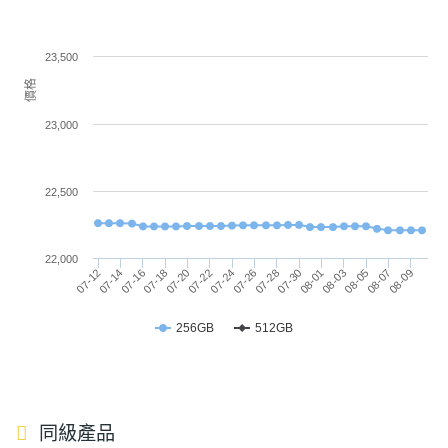
主螢幕
513 ppi
捕捉更多細節。配備升級版 ProVisual Engine，運用
像素密
23,500
AI 技術夜拍降噪效果再提升，憑藉音訊橡皮擦，濾除
度
價格
影片中噪音，以及 Galaxy AI 能透過調整說話聲、音
主螢幕
Dynamic AMOLED 2X
樂、風聲等不同種類的聲音，精細調整你的音效。還
23,000
材質
有「自動剪輯」能 Al 偵測重點片段並將剪輯出來，更
輕鬆修改成任何長度的精彩 Reels 影片。
主螢幕
Gorilla Glass Ceramic 2
22,500
耐用性
主螢幕
120 Hz
22,000
07-12
07-18
07-24
07-30
08-05
07-14
07-20
07-26
08-01
08-07
07-16
07-22
07-28
08-03
08-09
更新率
256GB
512GB
SAMSUNG Galaxy S25 Edge 功能特色
主螢幕
240 Hz
觸控採
◎ 5G + 5G 雙卡上網
樣率
◎ Android 15 作業系統、One UI 7 操作介面
◎ 6.7 吋 QHD+ 解析度 Dynamic AMOLED 2X 平面
同級產品