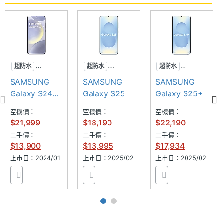
螢幕（1~120Hz 智慧動態調節）
◎ Qualcomm Snapdragon 8 Elite for Galaxy 行動
平台
相機規格
◎ 12GB RAM / 256GB ROM 、12GB RAM / 512GB
主相機
2 億畫素
超防水
超防水
超防水
ROM
畫素
專業攝影
專業攝影
專業攝影
SAMSUNG
SAMSUNG
SAMSUNG
◎ 前置 1,200 萬畫素自拍鏡頭
AI手機
AI手機
AI手機
Galaxy S24+
Galaxy S25
Galaxy S25+
◎ 後置 2 億畫素主鏡頭 + 1,200 萬畫素超廣角鏡頭
主相機
CMOS
256GB
感光元
空機價：
空機價：
空機價：
◎ Wi-Fi 7、藍牙 5.4、NFC、UWB
$21,999
$18,190
$22,190
件
◎ IP68 防塵防水
二手價：
二手價：
二手價：
◎ 超聲波螢幕指紋辨識、臉部辨識
$13,900
$13,995
$17,934
主相機
1.7
光圈F
上市日：2024/01
上市日：2025/02
上市日：2025/02
◎ 支援 Samsung Wallet
◎ 跨 APP 執行、AI 寫作助理、AI 瀏覽助理、AI 口語
主相機
Yes
即搜尋、個人頭條、Now Bar
LED補
光燈
◎ 配備 3,900mAh 電池