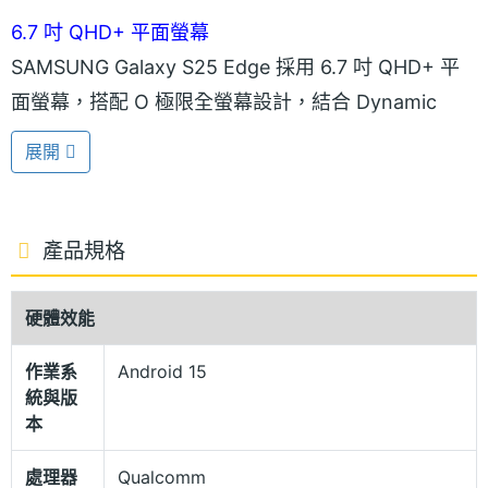
6.7 吋 QHD+ 平面螢幕
SAMSUNG Galaxy S25 Edge 採用 6.7 吋 QHD+ 平
面螢幕，搭配 O 極限全螢幕設計，結合 Dynamic
AMOLED 2X 面板，支援 120Hz 螢幕更新率、240Hz
展開
觸控採樣率，擁有 1~120Hz 智慧動態調節功能，依照
畫面內容自動調整刷新率，兼顧流暢與省電。加上
ProScaler 與 mDNle AI 影像強化技術，能進一步優化
產品規格
影像細節與色彩，帶來更沉浸的觀賞體驗。
硬體效能
5.8mm 鈦金屬機身
作業系
Android 15
SAMSUNG Galaxy S25 Edge 採用圓潤流線的機身設
統與版
計，厚度僅 5.8mm 的輕薄機身搭配堅固的鈦金屬邊
本
框，帶來更加輕盈舒適的握持手感。螢幕正面則覆蓋
處理器
Qualcomm
新一代康寧 Gorilla Glass Ceramic 2 陶瓷玻璃，在維