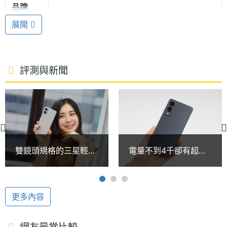
品牌
持極致輕薄的同時，也提供出色的耐用性與結構強
展開
度。此外，Galaxy S25 Edge 支援 IP68 防塵防水等
處理器
Snapdragon 8 Elite for Galaxy
型號
級，無論遇上雨天還是濕手操作，都能安心使用。
處理器
4.47+3.5 GHz
評測與新聞
高通 Snapdragon 8 Elite for Galaxy
時脈
SAMSUNG Galaxy S25 Edge 搭載高通 Snapdragon
處理器
8
8 Elite for Galaxy 旗艦平台；內建 12GB RAM 記憶
核心數
體，提供 256GB、512GB 等容量版本，支援 5G +
圖形處
Adreno 830
5G 雙卡上網、Wi-Fi 7、藍牙 5.4、NFC、UWB。此
雙鏡頭規格的三星輕薄
電量不到4千卻有超預
理器
外，透過效能提升的即時光線追蹤與 Vulkan 最佳化讓
旗艦手機！SAMSUNG
期的續航力表現！三星
S25 Edge相機測試
S25 Edge效能跑分實
你體驗超流暢的遊戲樂趣。續航方面，配備
RAM記
12 GB
測
憶體
3,900mAh 電池，支援超快速充電、Qi 無線充電、無
更多內容
線電力分享。
記憶體
LPDDR5X
網友最常比較