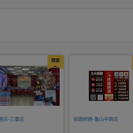
精選
通訊-三重店
桃園網通-龜山中興店