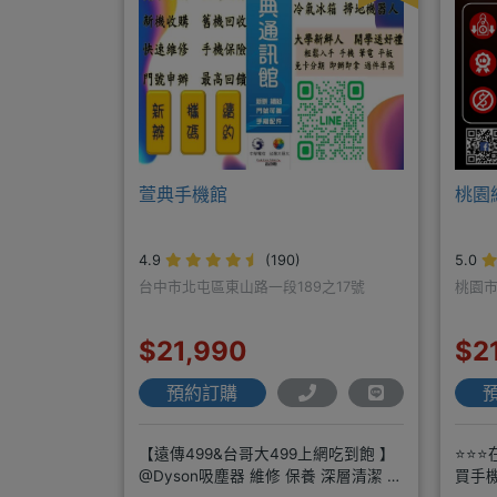
萱典手機館
桃園
4.9
(190)
5.0
台中市北屯區東山路一段189之17號
桃園市
$21,990
$2
預約訂購
【遠傳499&台哥大499上網吃到飽 】
⭐⭐⭐
@Dyson吸塵器 維修 保養 深層清潔 周
買手