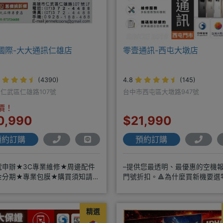
國際-大大通訊仁雄店
零壹通訊-西屯大墩店
(4390)
4.8
(145)
仁武區仁雄路107號
台中市西屯區大墩路947號
價！
0,990
$21,990
預約訂購
預約訂購
號申辦★3C專業維修★周邊配件
–提供您最透明、最優惠的空機
金分期★專業包膜★購買須知請詳
門號折扣。🔺為什麼買新機要選
來店辦理搭配門號，打卡贈好禮
訊？◎APPLE授權經銷商、SAM
精選