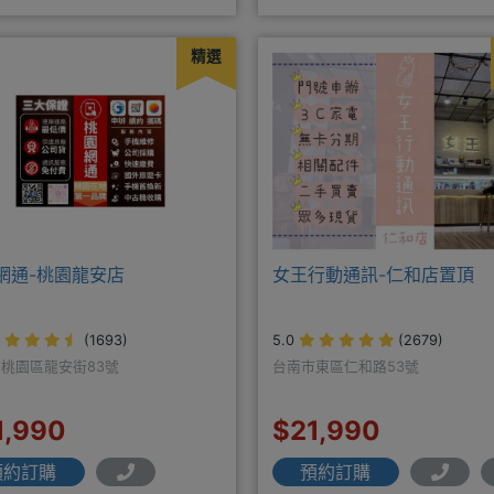
配門號再享高額折扣，
板 現貨供應中無卡分期快
精選
網通-桃園龍安店
女王行動通訊-仁和店置頂
(1693)
5.0
(2679)
桃園區龍安街83號
台南市東區仁和路53號
1,990
$21,990
預約訂購
預約訂購