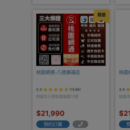
邊商品 耗材販售@
商搭
精選
桃園網通-八德廣福店
桃園
5.0
(1546)
4.9
桃園市八德區廣福路73號
桃園市
$21,990
$2
預約訂購