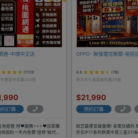
網通-中壢中正店
OPPO- 聯強電信聯盟-裕民
(1110)
4.6
(76)
中壢區中正路324號
新北市土城區裕民路29號
1,990
$21,990
預約訂購
預約訂購
在地經營 用❤️服務⭐⭐⭐❤️店家購
給您最便宜破盤價! 各電信續約.
機保固約一年內免費"送修"給代理
折扣IP17系列熱賣中買三星S11