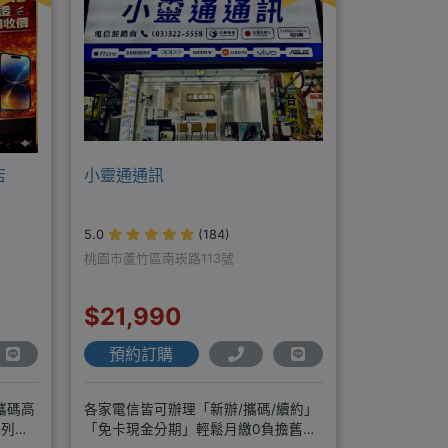
店
小靈通通訊
5.0
(184)
桃園市蘆竹區南崁路113號
$21,990
預約訂購
攜碼高
各家電信皆可辦理「新辦/攜碼/續約」
系列平
「免卡現金分期」輕鬆月繳0負擔舊機