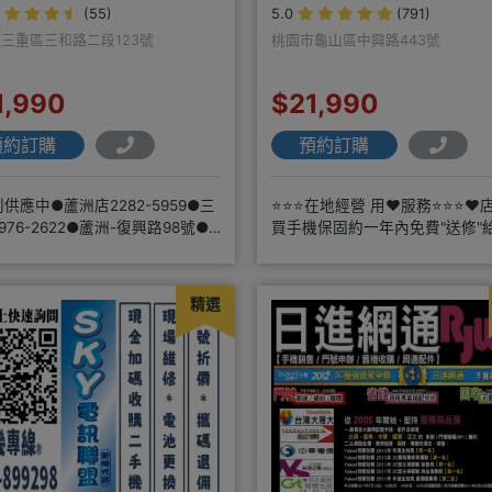
(55)
5.0
(791)
三重區三和路二段123號
桃園市龜山區中興路443號
1,990
$21,990
預約訂購
預約訂購
列供應中●蘆洲店2282-5959●三
⭐⭐⭐在地經營 用❤️服務⭐⭐⭐❤️
976-2622●蘆洲-復興路98號●
買手機保固約一年內免費"送修"
-三和路二
商搭配門號再享高額折扣，
精選