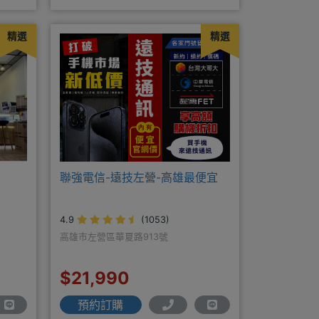
換新機馬上折抵，高價收購用心經營
精選
精選
聯強電信-遠技左營-高雄最便宜
4.9
(1053)
高雄市左營區華夏路913號
$21,990
預約訂購