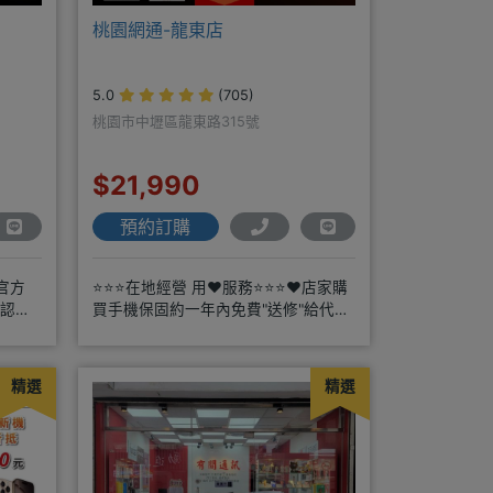
桃園網通-龍東店
5.0
(705)
桃園市中壢區龍東路315號
$21,990
預約訂購
官方
⭐⭐⭐在地經營 用❤️服務⭐⭐⭐❤️店家購
確認現
買手機保固約一年內免費"送修"給代理
商搭配門號再享高額折扣，
精選
精選