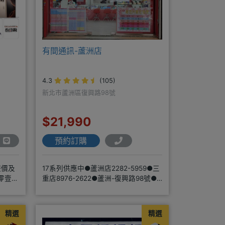
有間通訊-蘆洲店
4.3
(105)
新北市蘆洲區復興路98號
$21,990
預約訂購
報價及
17系列供應中●蘆洲店2282-5959●三
零壹通
重店8976-2622●蘆洲-復興路98號●
三重-三和路二
精選
精選