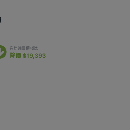
詢
18,507
與建議售價相比
降價 $19,393