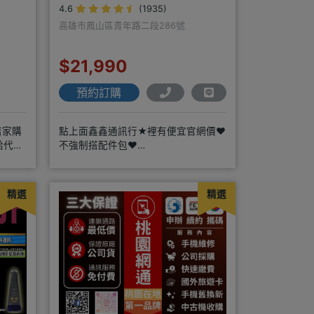
4.6
(1935)
高雄市鳳山區青年路二段286號
$21,990
預約訂購
店家購
點上面鑫鑫通訊行★裡有便宜官網價❤️
給代理
不強制搭配件包❤️
https://www.xinxinmobile
精選
精選