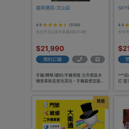
揚昇通訊-文山店
SK
4.9
(3130)
4.4
台北市文山區辛亥路4段254號
台中市
$21,990
$2
預約訂購
手機/轉移/續約/手機保險 北市南區木
***
柵景美新店安坑深坑，手機最便宜服務
訂 當
最優質。深耕28年經驗豐富擅於
年通訊
精選