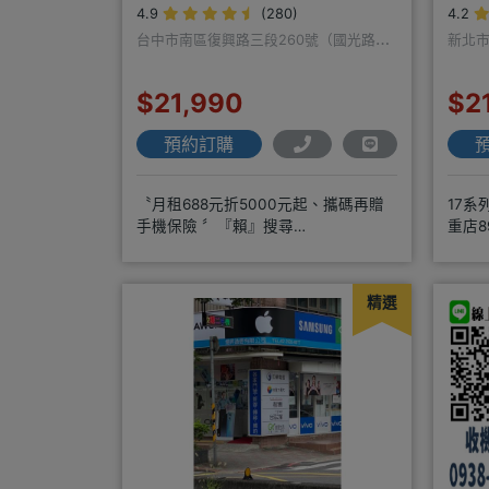
4.9
(280)
4.2
台中市南區復興路三段260號（國光路口
新北市
遠傳隔壁）
$21,990
$2
預約訂購
〝月租688元折5000元起、攜碼再贈
17系
手機保險 〞『賴』搜尋
重店8
『ID』:00966225898
三重
精選