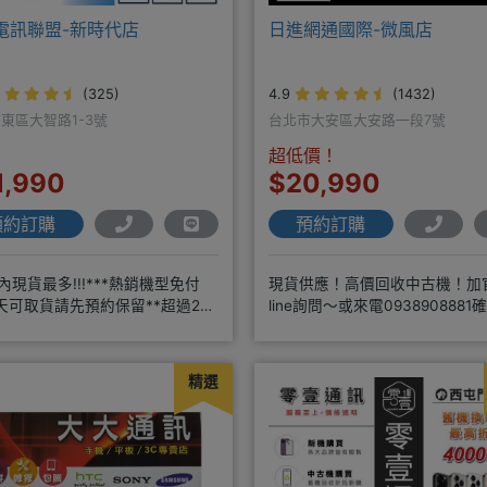
Y電訊聯盟-新時代店
日進網通國際-微風店
(325)
4.9
(1432)
東區大智路1-3號
台北市大安區大安路一段7號
超低價！
1,990
$20,990
預約訂購
預約訂購
店內現貨最多!!!***熱銷機型免付
現貨供應！高價回收中古機！加
天可取貨請先預約保留**超過20
line詢問～或來電0938908881
經驗2001年起
貨顏色時~請先告知手機王
精選