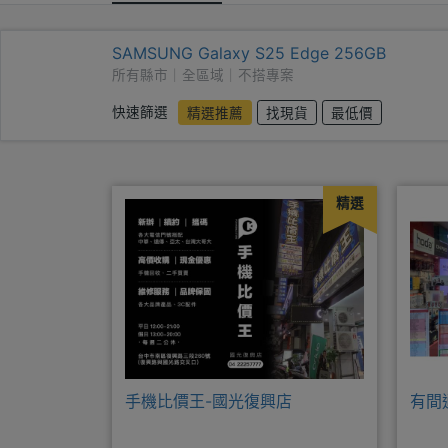
SAMSUNG Galaxy S25 Edge 256GB
所有縣市｜全區域｜不搭專案
快速篩選
精選推薦
找現貨
最低價
精選
手機比價王-國光復興店
有間