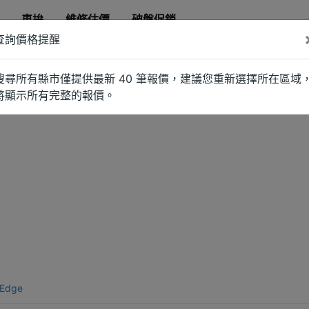
車拚
維修估價
破盤促銷
查詢價格提醒
搜尋所有縣市僅提供最新 40 筆報價，建議您重新選擇所在區域
將顯示所有完整的報價。
 Edge