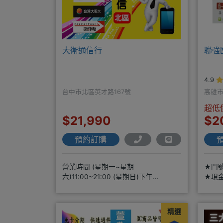
大衛通信行
聯強
4.9
台中市北區英才路167號
高雄市
超低
$21,990
$2
預約訂購
營業時間 (星期一~星期
★門
六)11:00~21:00 (星期日)下午
★現
2:30~7:00★無卡分期申辦方便
閱＊
精選