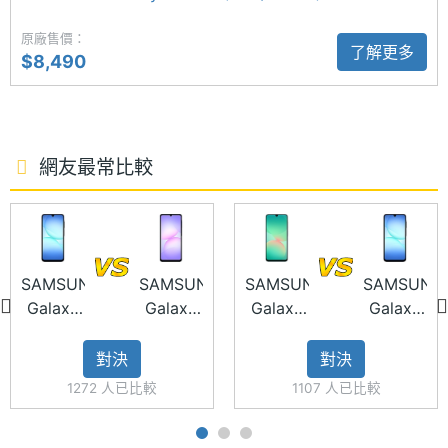
主螢幕
385 ppi
原廠售價：
像素密
了解更多
$8,490
度
SAMSUNG Galaxy A17 5G 功能特色
主螢幕
Super AMOLED
材質
◎ 5G + 5G 雙卡雙待
網友最常比較
◎ Android 15 作業系統、One UI 操作介面
主螢幕
Gorilla Glass Victus
◎ 6.7 吋 FHD+ 解析度 Super AMOLED 螢幕（90Hz
耐用性
螢幕更新率）
主螢幕
90 Hz
◎ 三星 Exynos 1330 八核心處理器
SAMSUNG
SAMSUNG
SAMSUNG
SAMSUNG
更新率
◎ 6GB RAM / 128GB ROM、8GB RAM / 128GB
Galaxy
Galaxy
Galaxy
Galaxy
A17 5G
A07 5G
A26 5G
A17 5G
ROM
對決
對決
◎ Wi-Fi、藍牙、NFC、VoLTE、VoWifi
1272 人已比較
1107 人已比較
◎ Samsung Wallet、Smart View、雙重帳號
◎ IP54 防塵防水
相機規格