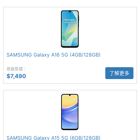
存空間
穿搭，只要透過「搜尋圈」，一圈即能搜尋同款單
記憶卡
microSD
品；遇到不懂的單字或難解的數學題，也能輕鬆圈選
獲得解答，學習效率大加分。想規劃久違的放鬆小旅
最大擴
2 TB
行，只要開啟Gemini，說一聲「幫我建議週末兩天一
充儲存
空間
夜的宜蘭行程」，AI就會給出深度建議，連美食與路
SAMSUNG Galaxy A16 5G (4GB/128GB)
線都細心規劃。
電池容
5000 mAh
原廠售價：
量
了解更多
$7,490
5,000 萬畫素三鏡頭
顯示螢幕
SAMSUNG Galaxy A17 5G 後置三鏡頭主相機，分別
為 5,000 萬畫素 OIS 主鏡頭 + 500 萬畫素超廣角鏡
主螢幕
6.7 inch
尺寸
頭 + 200 萬畫素微距鏡頭，滿足使用者的多元攝影需
求。前置 1,300 萬畫素自拍鏡頭，支援人像攝影、美
主螢幕
2340x1080 pixels
顏與臉部解鎖等功能。
解析度
SAMSUNG Galaxy A15 5G (6GB/128GB)