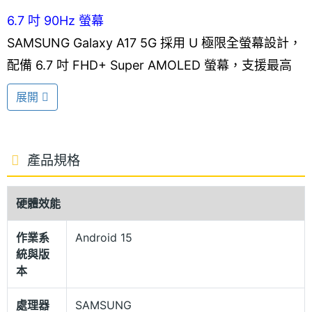
6.7 吋 90Hz 螢幕
SAMSUNG Galaxy A17 5G 採用 U 極限全螢幕設計，
配備 6.7 吋 FHD+ Super AMOLED 螢幕，支援最高
90Hz 更新率，滑社群、瀏覽網頁可享有順暢的螢幕操
展開
作體驗；螢幕升級 Corning Gorilla Glass 7 等級玻
璃，強化手機耐摔保護力。搭配智慧感應環境光源功
能，系統能依據不同場景自動調整螢幕顯示亮度，讓
產品規格
你無論在室內或戶外都能享有舒適的觀看體驗。
硬體效能
IP54 防塵防水
作業系
Android 15
SAMSUNG Galaxy A17 5G 具備 IP54 防塵防水等
統與版
級，可針對日常潑濺提供基礎保護，但仍要避免直接
本
將手機泡入水中。機身保留 Key Island 凸型按鍵設
處理器
SAMSUNG
計，確保側邊音量鍵與電源鍵的盲操作便利性，日常