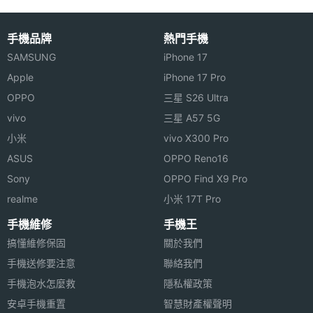
光圈F
通訊與網路
手機品牌
熱門手機
SAMSUNG
iPhone 17
5G NR
1800(n3), 2100(n1), 2300(n40),
Apple
iPhone 17 Pro
頻率
2500(n41), 2600(n38), 2600(n7),
OPPO
三星 S26 Ultra
700(n28), 850(n5), 900(n8)
vivo
三星 A57 5G
5G NR
Sub-6
小米
vivo X300 Pro
頻段
ASUS
OPPO Reno16
Sony
OPPO Find X9 Pro
5G組網
NSA
realme
小米 17T Pro
方式
手機維修
手機王
4G FDD
1700(B4), 1800(B3), 1900(B2), 2100(B1),
搞懂維修保固
關於我們
LTE
2600(B7), 700(B28), 850(B5), 900(B8)
手機送修要注意
聯絡我們
手機泡水怎麼救
隱私權政策
4G
2300(B40), 2500(B41), 2600(B38)
安卓手機重置
智慧財產權聲明
TDD