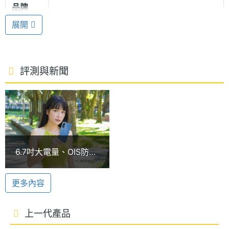
品牌
使用更加直覺順手，其中電源鍵整合指紋辨識功能，
展開
點亮螢幕的同時即可快速解鎖。
處理器
Exynos 1330
型號
三星 Exynos 1330 八核心
處理器
2.4+2 GHz
評測與新聞
SAMSUNG Galaxy A17 5G 運行 Android 15 作業系
時脈
統，核心部分維持三星 Exynos 1330 八核心處理器，
處理器
8
提供 6GB RAM / 128GB ROM、8GB RAM / 128GB
核心數
ROM 兩種規格版本；支援 5G + 5G 雙卡雙待、
圖形處
Mali-G68 MP2
VoLTE 與 VoWifi 等功能，最高可透過 microSD 記憶
6.7吋大電量、OIS防手
理器
卡擴充至 2TB 儲存空間。
震入門手機！三星A17
5G開箱
RAM記
6 GB, 8 GB
更多內容
憶體
搜尋圈與 Gemin 應用
SAMSUNG Galaxy A17 5G 支援搜尋圈與 Gemini 等
上一代產品
ROM儲
128 GB
AI 應用，讓日常更智慧、便利。在網路上看到喜歡的