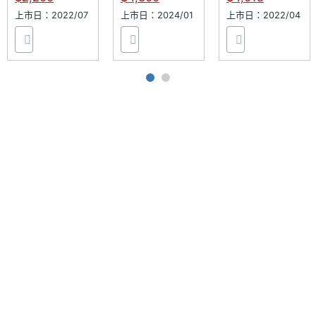
素
上市日：2022/07
上市日：2024/01
上市日：2022/04
第三主
CMOS
相機感
光元件
第三主
2.4
相機光
圈F
前相機
1300 萬畫素
畫素
前相機
CMOS
感光元
件
前相機
2.0