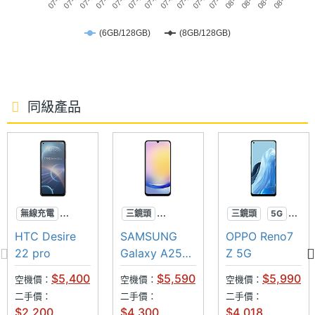
主相機
Yes
(6GB/128GB)
(8GB/128GB)
光學防
手震
第二主
500 萬畫素
相機畫
同級產品
素
第二主
CMOS
相機感
光元件
無線充電
三鏡頭
三鏡頭
5G
第二主
2.2
超防水
高畫素
防潑水
HTC Desire
SAMSUNG
OPPO Reno7
相機光
元宇宙
光學防手震
22 pro
Galaxy A25
Z 5G
圈F
5G
$5,400
$5,590
$5,990
空機價：
空機價：
空機價：
(6GB/128GB)
第三主
200 萬畫素
二手價：
二手價：
二手價：
相機畫
$2,200
$4,300
$4,018