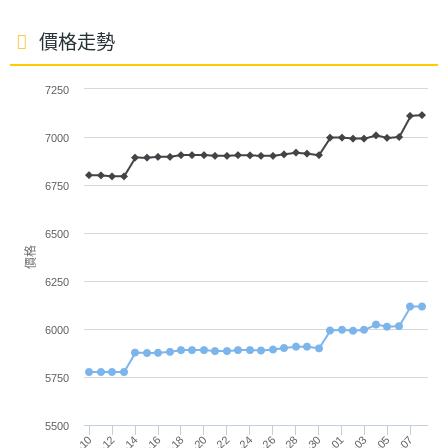
◎ 前置 1,300 萬畫素鏡頭
主相機
5000 萬畫素
價格走勢
◎ 後置 5,000 萬畫素主鏡頭 + 500 萬畫素超廣角鏡
畫素
頭 + 200 萬畫素微距鏡頭
7250
◎ 側邊指紋辨識、臉部解鎖
主相機
CMOS
感光元
◎ 配備 5,000mAh 電池
7000
件
◎ 採用 USB Type-C 規格，支援 25W 閃電快充
6750
◎ 支援 microSD 記憶卡最高 2TB 儲存擴充
主相機
1.8
光圈F
◎ 提供 6 代 Android 系統更新、6 年安全性更新
6500
價格
◎ 安全性更新期間 (有效期限至) 2031 年 8 月 31 日
主相機
Yes
6250
LED補
※本文為 SOGI 手機王版權所有，未經授權不得轉載使用※
光燈
6000
主相機
Yes
5750
自動對
焦
5500
07-24
07-16
08-07
07-30
07-22
07-14
08-05
07-28
07-20
07-12
08-03
07-26
07-18
07-10
08-01