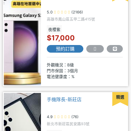
5.0
(2166)
高雄市鳳山區五甲二路415號
夜櫻紫
$17,000
預約訂購
外觀機況：B級
門市保固：3個月
電池健康度：%
精選
手機隊長-新莊店
4.9
(76)
新北市新莊區民安路93號