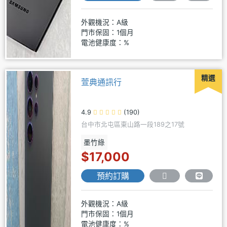
外觀機況：A級
門市保固：1個月
電池健康度：%
精選
萱典通訊行
4.9
(190)
台中市北屯區東山路一段189之17號
墨竹綠
$17,000
預約訂購
外觀機況：A級
門市保固：1個月
電池健康度：%