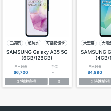
三鏡頭
超防水
可插記憶卡
大螢幕
大電
SAMSUNG Galaxy A35 5G
SAMSUNG Ga
(6GB/128GB)
(4GB/
門市最低
二手價
門市最低
$6,700
-
$4,890
快速檢視
快速檢視