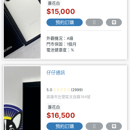
曇花白
$15,000
預約訂購
外觀機況：A級
門市保固：1個月
電池健康度：%
仔仔通訊
5.0
(2999)
高雄市左營區文自路184號
曇花白
$16,500
預約訂購