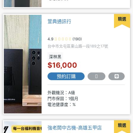
精選
萱典通訊行
4.9
(190)
台中市北屯區東山路一段189之17號
深林黑
$16,000
預約訂購
外觀機況：A級
門市保固：1個月
電池健康度：%
精選
強老闆中古機-高雄五甲店