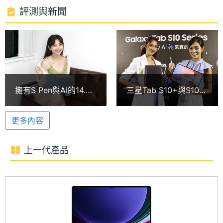
SAMSUNG Galaxy Tab S10 Ultra 鍵盤套裝組 5G
處理器
8
評測與新聞
512GB 搭載聯發科 Dimensity 9300+ 八核心處理
核心數
器，不僅為用戶帶來卓越的功耗與性能表現，整體相
圖形處
Immortalis-G720 MC12
較前一代的 Galaxy Tab S9 Ultra，本次 CPU 提升
理器
18%、GPU 提升 28%、NPU 提升 14%。內建 12GB
RAM記
12 GB
RAM / 512GB ROM，可透過 microSD 卡擴充最高至
擁有S Pen與AI的14.6
三星Tab S10+與S10
憶體
1.5TB 儲存空間。
吋防水平板電腦！三星
Ultra旗艦平板10/4上
Tab S10 Ultra鍵盤套
市 價格、購機優惠一
ROM儲
512 GB
更多內容
裝組開箱
次看
存空間
生成式 Galaxy AI 體驗
SAMSUNG Galaxy Tab S10 Ultra 鍵盤套裝組 5G
上一代產品
記憶卡
microSD
512GB 為三星首款專為 AI 體驗打造的平板電腦，不
僅擁有完整的 Galaxy AI 功能，具備 AI 搜尋圈、智慧
最大擴
1.5 TB
充儲存
相片編輯器、塗鴉轉圖像、通話即時翻譯、生成式慢
空間
動作影片、人像棚拍等功能；具備 5G 上網、Wi-Fi