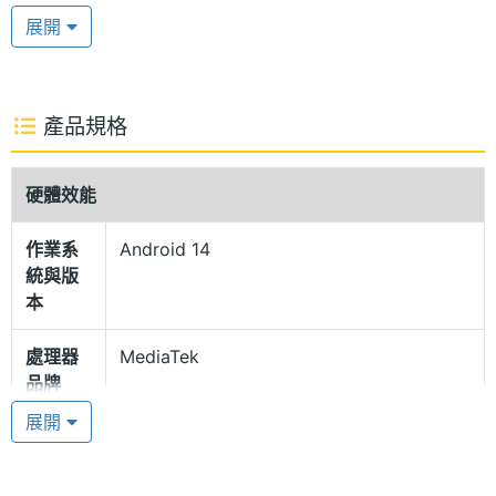
512GB 採用 14.6 吋 Dynamic AMOLED 2X 螢幕，具
展開
備 2,960 x 1,848pixels 解析度，支援 120Hz 螢幕更
新率，可提供流暢的顯示效果；搭配抗反射塗層，閱
讀螢幕時還能減少環境光線的干擾。
產品規格
IP68 防塵防水
硬體效能
SAMSUNG Galaxy Tab S10 Ultra 鍵盤套裝組 5G
作業系
Android 14
512GB 延續前一代的外型設計，機身厚度僅有
統與版
5.4mm，保留 IP68 防塵防水等級，即使筆記到一半
本
翻倒水杯也不用擔心，隨時提供耐用的日常使用體
處理器
MediaTek
驗。音效部分，設有四組 AKG 揚聲器，支援 Dolby
品牌
Atmos 音效，輕鬆享有沉浸式的音效盛宴。
展開
處理器
Dimensity 9300+
型號
聯發科天璣 9300+