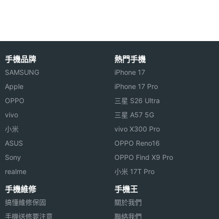
主螢幕
120 Hz
張，用戶可以盡情表達豐富靈感，開啟更多創作可能
更新率
性。另外，結合 S Pen 手寫筆的豐富應用，更能提升
Galaxy AI 使用效果。
手機品牌
熱門手機
SAMSUNG
iPhone 17
相機規格
Apple
iPhone 17 Pro
OPPO
三星 S26 Ultra
SAMSUNG Galaxy Tab S10 Ultra 鍵盤套裝組 5G
主相機
1300 萬畫素
vivo
三星 A57 5G
畫素
512GB 功能特色
小米
vivo X300 Pro
◎ Android 14 作業系統、One UI Tab 操作介面
ASUS
OPPO Reno16
主相機
CMOS
◎ 14.6 吋 2,960 x 1,848pixels 解析度螢幕 （120Hz
感光元
Sony
OPPO Find X9 Pro
件
螢幕更新率）
realme
小米 17T Pro
◎ 聯發科 Dimensity 9300+ 八核心處理器
手機維修
手機王
主相機
Yes
◎ 12GB RAM / 512GB ROM
搞懂維修保固
關於我們
LED補
◎ IP68 防塵防水
光燈
手機送修要注意
聯絡我們