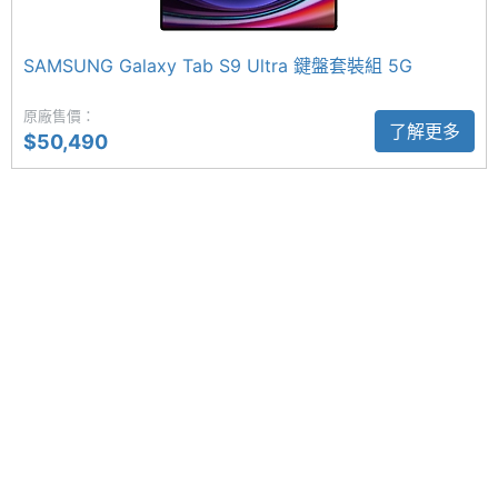
7、藍牙 5.3 以及 Samsung DeX 功能。
電池容
10090 mAh
量
SAMSUNG Galaxy Tab S9 Ultra 鍵盤套裝組 5G
雙鏡頭主相機
顯示螢幕
SAMSUNG Galaxy Tab S10 Ultra 鍵盤套裝組 5G
原廠售價：
了解更多
$50,490
主螢幕
14.6 inch
512GB 後置 1,300 萬畫素主鏡頭＋800 萬畫素超廣角
尺寸
鏡頭，除了可輕鬆拍攝風景照片，或是使用動態影像
記錄生活點滴外，前置 1,200 萬畫素鏡頭 + 1,200 萬
主螢幕
2960x1848 pixels
解析度
畫素超廣角鏡頭，自拍與視訊時都能容納更多的畫
面，支援臉部解鎖功能。
主螢幕
930 nits
最大亮
度
S Pen 防水手寫筆
SAMSUNG Galaxy Tab S10 Ultra 鍵盤套裝組 5G
主螢幕
Dynamic AMOLED 2X
512GB 盒裝同樣有內附 S Pen 手寫筆，同樣有獲得
材質
IP68 防塵防水等級，即便不小心碰到水也不用太過緊