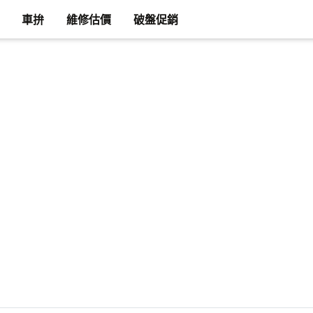
車拚
維修估價
破盤促銷