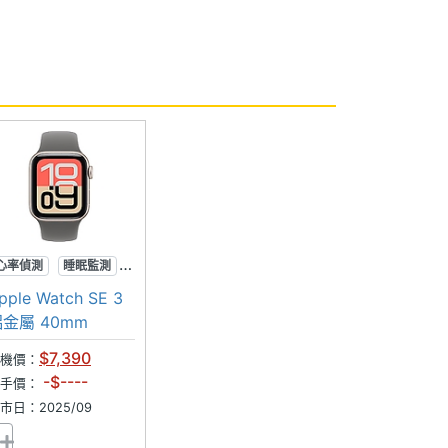
心率偵測
睡眠監測
鋁金屬
pple Watch SE 3
金屬 40mm
$7,390
機價：
-$----
二手價：
市日：2025/09