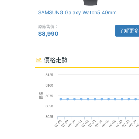
◎ 可與 Android 10.0 以上行動裝置搭配
SAMSUNG Galaxy Watch5 40mm
連接與應用
◎ 1.3 吋 432 x 432pixels 解析度 Sup
原廠售價：
◎ SAMSUNG Exynos W930, 1.4GH
Wi-Fi
Yes
了解更多
$8,990
◎ 2GB RAM／16GB ROM
IEEE 802.11傳輸
a, b, g, n, n(2.4GHz), 
◎ Wi-Fi 4、藍牙 5.3、NFC、GPS
速度
◎ Samsung BioActive 三合一感測器
價格走勢
◎ 心率偵測、睡眠偵測、心電圖、血壓、
NFC
Yes
8125
◎ 運動加速感應、陀螺儀、氣壓高度計
藍牙
Yes
8100
◎ 內建 300mAh 電池，最高 40 小時續
價格
◎ WPC 無線充電，支援快充
8075
藍牙版本
5.3
◎ 5ATM、IP68 防塵防水、MIL-STD-8
8050
衛星定位
BeiDou, Galileo, GLON
8025
07-13
07-11
07-09
07
07-18
07-16
07-14
07-12
07-10
07-08
07-19
07-17
07-15
◎上述內容提到偵測功能的測量結果僅為
無線充電
Yes