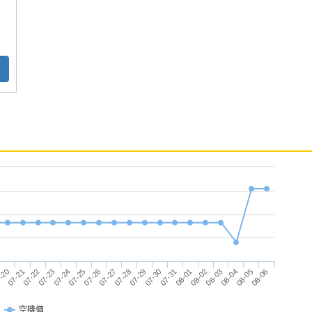
使用
er AMOLED 觸控螢幕
z 雙核心處理器
n(5GHz)
連續血氧
、環境光源感應、指南針
航時間
10H 軍規認證
ASS, GPS
07-26
07-24
07-22
08-06
-20
08-04
08-02
07-31
07-29
07-27
07-25
07-23
07-21
08-05
08-03
08-01
07-30
07-28
參考，不能作爲診斷和治療依據。
空機價