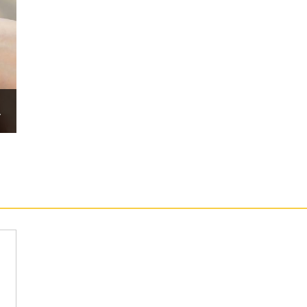
溫度追蹤提供經期追蹤等其他身體分析；並具備跌倒
緊急號碼或通知預先設定的聯絡人。
0mm 新增的心率區間指南，以運動強度由弱至強將心率分五個
語音或震動即時提醒與導引，搭配身體組成分析，能
的睡眠管理可進行睡眠教練設定，獲得個人化指引與
能，且同步手機睡眠模式設定，内建光學感測器因應
能特色
tch 操作介面