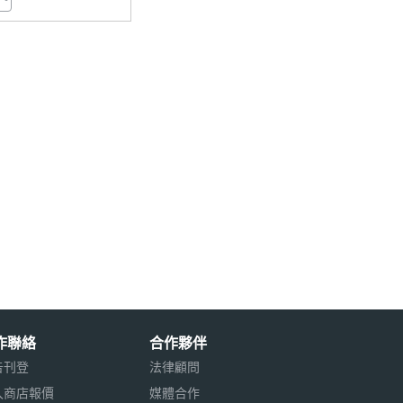
作聯絡
合作夥伴
告刊登
法律顧問
入商店報價
媒體合作