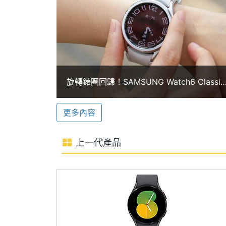
電池容量
300 mAh
常，立即提醒用戶的身體狀態；夜間皮膚
偵測，一旦檢測到跌倒，手錶將自動撥打
單機使用時間
40 hr
顯示螢幕
睡眠教練設定
SAMSUNG Galaxy Watch6 4
主螢幕尺寸
1.3 inch
旋轉錶圈回歸！SAMSUNG Watch6 Classic
區間，事先設定強度目標，達到目標時以
智慧手錶開箱
主螢幕解析度
432x432 pixels
夠進度追蹤和擁有個人體適能計劃；升級
更多內容
提醒，並提供睡眠一致性、睡眠動物等功
主螢幕像素密度
470 ppi
睡眠改為紅外線 LED。
上一代產品
主螢幕材質
Super AMOLED
主螢幕觸控
Yes
SAMSUNG Galaxy Watch6 40mm 功
◎ Wear OS 4 作業系統、One UI 5 Wa