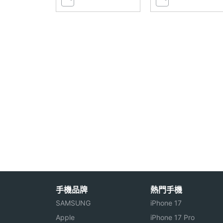
機體規格
機身長度
40.4 mm
機身寬度
38.8 mm
機身厚度
9 mm
機身重量
28.7 g
防水防塵等級
5ATM, IP68
可更換錶帶
Yes
機身顏色
曜石灰, 迷霧金
手機品牌
熱門手機
裝置分類
智慧手錶
SAMSUNG
iPhone 17
Apple
iPhone 17 Pro