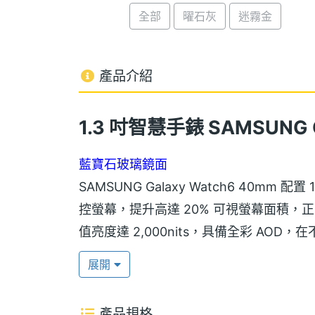
全部
曜石灰
迷霧金
產品介紹
1.3 吋智慧手錶 SAMSUNG G
藍寶石玻璃鏡面
SAMSUNG Galaxy Watch6 40mm 配置 1.
控螢幕，提升高達 20% 可視螢幕面積
值亮度達 2,000nits，具備全彩 A
面具備實體按鍵，透過手勢控制，能夠快
展開
MIL-STD-810H 軍規認證
產品規格