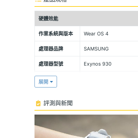
SAMSUNG Galaxy Watch6 40mm 擁
810H 軍規認證，適合在多種環境下使
硬體效能
帶，提升配戴舒適度，也能輕鬆替換錶帶風格；
時間，具有 WPC 無線充電，且支援快充
作業系統與版本
Wear OS 4
處理器品牌
SAMSUNG
三星 Exynos W930 處理器
SAMSUNG Galaxy Watch6 40mm 運行 
處理器型號
Exynos 930
面，搭載 SAMSUNG Exynos W930 , 
處理器時脈
1.4 GHz
，並支援 Wi-Fi 4、藍牙 5.3、NFC、G
展開
卡等等整合一起，日常生活更方便快捷。
處理器核心數
2
評測與新聞
RAM記憶體
2 GB
心律不整提醒
SAMSUNG Galaxy Watch6 40mm 具
ROM儲存空間
16 GB
測、睡眠偵測、心電圖、血壓、連續血氧