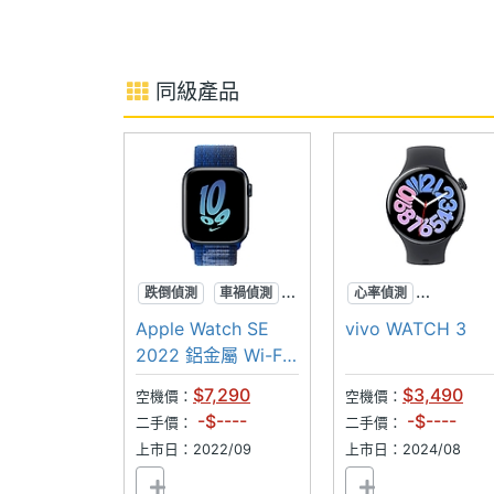
※本文為 SOGI 手機王版權所有，未經授權不得轉載使
時間顯示
Yes
手勢操作
Yes
同級產品
感應器
陀螺儀
Yes
計步器
Yes
加速度感應器
Yes
跌倒偵測
車禍偵測
心率偵測
心率偵測
血氧飽和偵測
Apple Watch SE
vivo WATCH 3
心跳感測器
Yes
噪音監測
2022 鋁金屬 Wi-Fi
44mm
$7,290
$3,490
睡眠感測器
Yes
空機價：
空機價：
-$----
-$----
二手價：
二手價：
高度氣壓感測器
Yes
上市日：2022/09
上市日：2024/08