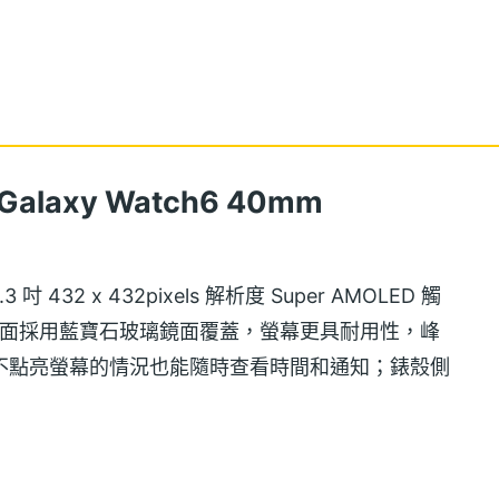
alaxy Watch6 40mm
3 吋 432 x 432pixels 解析度 Super AMOLED 觸
，正面採用藍寶石玻璃鏡面覆蓋，螢幕更具耐用性，峰
OD，在不點亮螢幕的情況也能隨時查看時間和通知；錶殼側
速切換程式及功能，並可以設定個人捷徑。