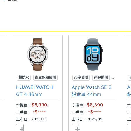
用※
超防水
血氧飽和偵測
心率偵測
睡眠監測
心率偵測
鋁金屬
HUAWEI WATCH
Apple Watch SE 3
A
GT 4 46mm
鋁金屬 44mm
鋁
$6,990
$8,390
空機價：
空機價：
空
-$----
-$----
二手價：
二手價：
上市日：2023/10
上市日：2025/09
上