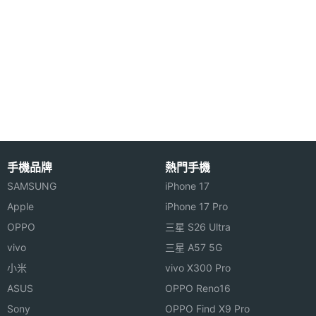
4K錄影
第二主
800 萬畫素
相機畫
素
第二主
CMOS
相機感
光元件
手機品牌
熱門手機
第二主
2.2
SAMSUNG
iPhone 17
相機光
Apple
iPhone 17 Pro
圈F
OPPO
三星 S26 Ultra
vivo
三星 A57 5G
第二主
16 mm
相機等
小米
vivo X300 Pro
效焦距
ASUS
OPPO Reno16
Sony
OPPO Find X9 Pro