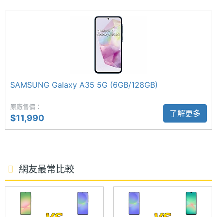
格式
慧「Awesome Intelligence」，主打強大有趣且方便
ROM儲
128 GB, 256 GB
使用的工具為用戶開啟智慧生活，在 One UI 7 的支援
存空間
下，更將推升搜尋和視覺體驗；支援 AI 搜尋圈、物件
橡皮擦、自拍濾鏡、智慧相片編輯等功能。此外，
儲存空
UFS2.2
間格式
Galaxy A36 5G 還擁有 6 代作業系統升級與 6 年安全
SAMSUNG Galaxy A35 5G (6GB/128GB)
性更新保證。
電池容
5000 mAh
原廠售價：
量
了解更多
$11,990
5,000 萬畫素三鏡頭
顯示螢幕
SAMSUNG Galaxy A36 5G 後置 5,000 萬畫素主鏡頭
+ 800 萬畫素超廣角鏡頭 + 500 萬畫素微距鏡頭，主
主螢幕
6.7 inch
尺寸
網友最常比較
鏡頭支援 OIS 光學防手震、Video HDR，拍攝出遊美
景、合照細節清晰不失真。前置 1,200 萬畫素自拍鏡
主螢幕
2340x1080 pixels
頭，配備先進的 AP 與感測器，即使在低光源環境也
解析度
能捕捉清楚的畫面。