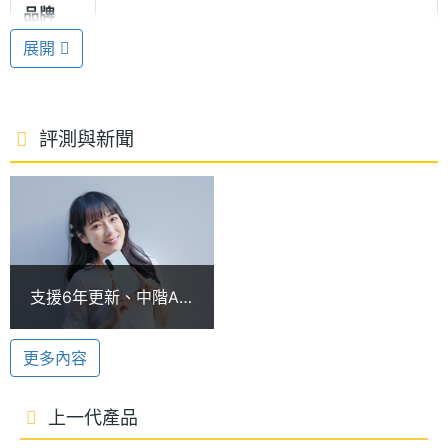
品牌
展現纖薄、時尚的外觀風格，提供「夜光紫」、「極
展開
光綠」、「滑雪白」和「祕境黑」等顏色款式。
處理器
Snapdragon 6 Gen 3
型號
高通 Snapdragon 6 Gen 3
處理器
2.4+1.8 GHz
評測與新聞
SAMSUNG Galaxy A36 5G 運行 Android 15 作業系
時脈
統、One UI 7 操作介面，規格搭載 Qualcomm
處理器
8
Snapdragon 6 Gen 3 八核心處理器，均熱板加大
核心數
15%，提供 8GB RAM + 128GB ROM、8GB RAM +
圖形處
Adreno 710
256GB ROM 雙版本。續航方面，内建 5,000mAh 電
支援6年更新、中階AI
理器
池，支援 45W 超快速充電 2.0，可在短時間內快速充
升級到位！三星A36
5G開箱評測
飽手機。
RAM記
8 GB
更多內容
憶體
專屬行動人工智慧 AI
上一代產品
記憶體
LPDDR4X
SAMSUNG Galaxy A36 5G 首次配備專屬行動人工智