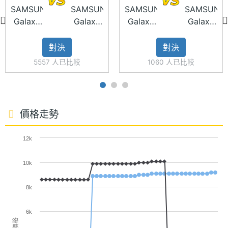
SAMSUNG
SAMSUNG
SAMSUNG
SAMSUNG
主螢幕
385 ppi
Galaxy
Galaxy
Galaxy
Galaxy
像素密
A56 5G
A36 5G
A36 5G
A26 5G
度
對決
對決
主螢幕
1900 nits
5557 人已比較
1060 人已比較
最大亮
SAMSUNG Galaxy A36 5G 功能特色
度
◎ 5G + 5G 雙卡雙待
◎ Android 15 作業系統、One UI 7 操作介面
主螢幕
Super AMOLED
價格走勢
◎ 6.7 吋 2,340 x 1,080pixels 解析度 Super
材質
AMOLED 螢幕（120Hz 更新率）
12k
主螢幕
Gorilla Glass Victus+
◎ Qualcomm Snapdragon 6 Gen 3 八核心處理器
耐用性
10k
◎ 8GB RAM / 128GB ROM（秘境黑、夜光紫、滑雪
主螢幕
120 Hz
白、極光綠）
8k
更新率
◎ 8GB RAM / 256GB ROM（秘境黑、夜光紫、滑雪
6k
白）
主螢幕
240 Hz
價格