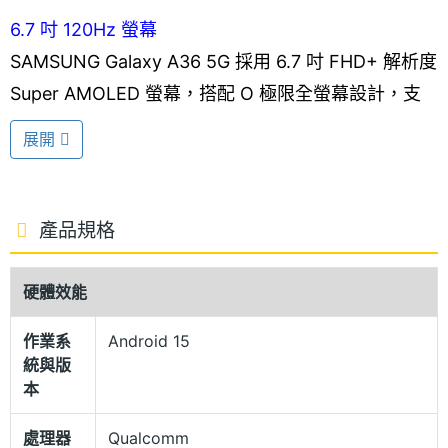
6.7 吋 120Hz 螢幕
SAMSUNG Galaxy A36 5G 採用 6.7 吋 FHD+ 解析度
Super AMOLED 螢幕，搭配 O 極限全螢幕設計，支
援最高 120Hz 螢幕更新率，畫面加倍流暢細膩；螢幕
展開
亮度提升至 1,200nits，即使在戶外畫面也清晰可見。
生物辨識部分，支援光學螢幕指紋辨識，輕觸即可快
速解鎖手機、完成身分驗證，有效保護個人隱私不外
產品規格
洩。
硬體效能
IP67 防塵防水
作業系
Android 15
SAMSUNG Galaxy A36 5G 機身正反兩側都設有康寧
統與版
大猩猩 Victus+ 玻璃，不僅能提高手機防摔抗刮的保
本
護能力，同時也具備 IP67 防塵防水等級，日常使用更
處理器
Qualcomm
放心。外型採用俐落的直列鏡頭搭配質感玻璃背面，