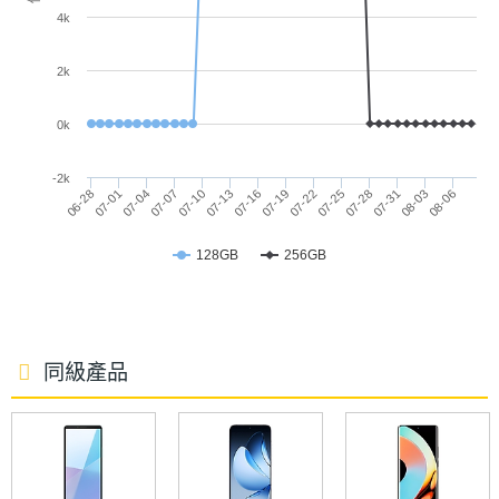
觸控採
◎ 前置 1,200 萬畫素鏡頭
4k
樣率
◎ 後置 5,000 萬畫素鏡頭 + 800 萬畫素鏡頭 + 500
2k
萬畫素鏡頭
◎ Wi-Fi 6、藍牙 5.4、NFC
0k
◎ 光學螢幕指紋辨識、臉部辨識
-2k
◎ IP67 防塵防水
06-28
07-01
07-04
07-07
07-10
07-13
07-16
07-19
07-22
07-25
07-28
07-31
08-03
08-06
相機規格
◎ 配備 5,000mAh 電池
主相機
5000 萬畫素
128GB
256GB
◎ 採用 USB Type-C 規格，支援 45W 超快速充電
畫素
2.0
◎ 安全性更新期間 (有效期限至) 2031 年 3 月 31 日
主相機
CMOS
感光元
同級產品
件
※本文為 SOGI 手機王版權所有，未經授權不得轉載使用※
主相機
1.8
光圈F