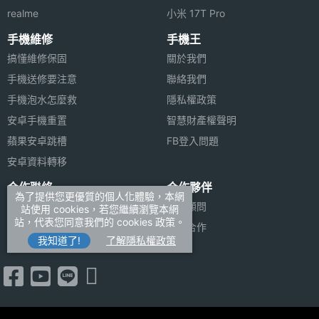
第三主
500 萬畫素
realme
小米 17T Pro
相機畫
素
手機維修
手機王
搞懂維修保固
關於我們
第三主
CMOS
手機送修要注意
聯絡我們
相機感
手機泡水怎麼救
隱私權政策
光元件
安卓手機重置
智慧財產權聲明
第三主
2.4
蘋果安卓跳槽
FB登入問題
相機光
安卓資料轉移
圈F
合作聯絡
合作夥伴
為了提供您更優質的個人化體驗，本網
廣告刊登
法律顧問
第三主
25 mm
站使用 cookies，若您繼續瀏覽本網
站，代表您同意我們的 cookies 政策。
相機等
加入商店報價
媒體合作
我知道了!
了解隱私權政策
效焦距
新聞聯絡
前相機
1200 萬畫素
畫素