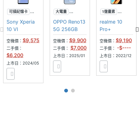
主相機
25 mm
可插記憶卡
大電量
1億畫素
等效焦
超防水
超級快充
120Hz
Sony Xperia
OPPO Reno13
realme 10
距
3.5mm耳機孔
超防水
雙曲面機身
10 VI
5G 256GB
Pro+
主相機
Yes
$9,575
$9,900
$9,190
空機價：
空機價：
空機價：
LED補
$7,000
-$----
二手價：
二手價：
二手價：
光燈
$6,200
上市日：2025/01
上市日：2022/12
上市日：2024/05
主相機
Yes
自動對
焦
主相機
Yes
光學防
手震
主相機
Yes
UHD