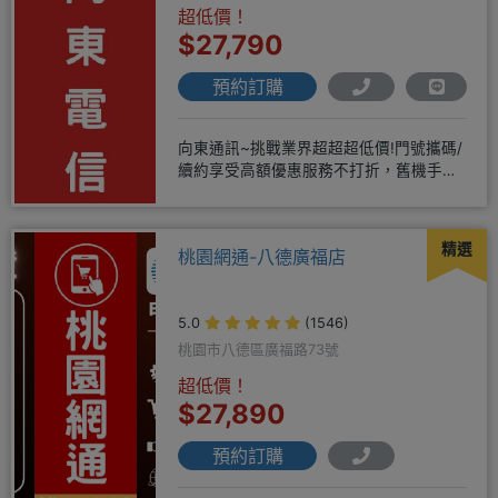
超低價！
$27,790
預約訂購
向東通訊~挑戰業界超超超低價!門號攜碼/
續約享受高額優惠服務不打折，舊機手機
還能享受舊換新加碼優惠!!
精選
桃園網通-八德廣福店
5.0
(1546)
桃園市八德區廣福路73號
超低價！
$27,890
預約訂購