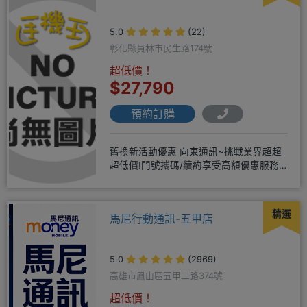
5.0
(22)
彰化縣員林市民生路174號
超低價！
$27,790
預約訂購
舊換新活動優惠 向東通訊~挑戰業界超超
超低價!門號攜碼/續約享受高額優惠服務
不打折，舊機手機還能享受舊
精選
馬尼行動通訊-五甲店
5.0
(2969)
高雄市鳳山區五甲二路374號
超低價！