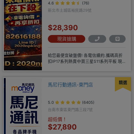
4.6
(76)
新北市土城區裕民路29號
$28,390
現貨搶購
給您最便宜破盤價! 各電信續約.攜碼高折
扣IP17系列熱賣中買三星S11系列平板 現
貨供應中無卡分期快
精選
馬尼行動通訊-東門店
5.0
(6405)
台南市東區東門路三段7號
超低價！
$27,890