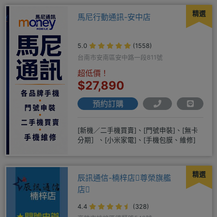
精選
馬尼行動通訊-安中店
5.0
(1558)
台南市安南區安中路一段811號
超低價！
$27,890
預約訂購
[新機／二手機買賣]、[門號申裝]、[無卡
分期］、[小米家電]、[手機包膜、維修]
精選
辰訊通信-楠梓店尊榮旗艦
店
4.4
(328)