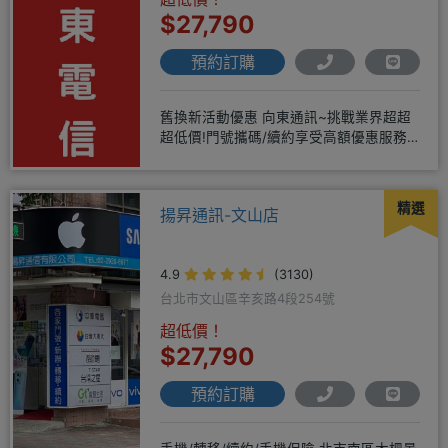
$27,790
預約訂購
舊換新活動優惠 向東通訊~挑戰業界超超
超低價!門號攜碼/續約享受高額優惠服務
不打折，舊機手機還能享受舊
精選
揚昇通訊-文山店
4.9
(3130)
台北市文山區辛亥路4段254號
超低價！
$27,790
預約訂購