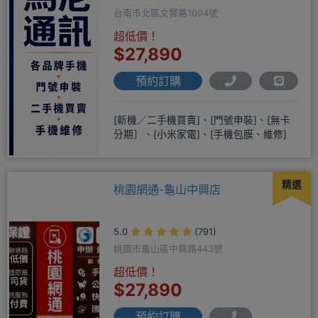
台南市北區文賢路1094號
超低價！
$27,890
預約訂購
[新機／二手機買賣]、[門號申裝]、[無卡
分期］、[小米家電]、[手機包膜、維修]
精選
桃園網通-龜山中興店
5.0
(791)
桃園市龜山區中興路443號
超低價！
$27,890
預約訂購