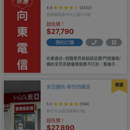
4.9
(2422)
苗栗縣苗栗市中正路513號
超低價！
$27,790
預約訂購
向東通訊~挑戰業界超超超低價!門號攜碼/
續約享受高額優惠服務不打折，舊機手機
還能享受舊換新加碼優惠!!
精選
米亞通訊-新竹四維店
5.0
(598)
新竹市北區四維路63號
超低價！
$27,890