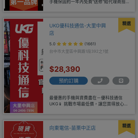
手機保固約一年內免費"送修"給代理商搭
配門號再享高額折扣，
精選
UKG優科技通信-大里中興
店
5.0
(1661)
台中市大里區中興路1段392之1號
$28,390
預約訂購
最優惠的手機與資費盡在－優科技通信
UKG📱 挑戰市場最低價，讓您買得放心又
划算！無論是手機還是電信資費
精選
向東電信-苗栗中正店