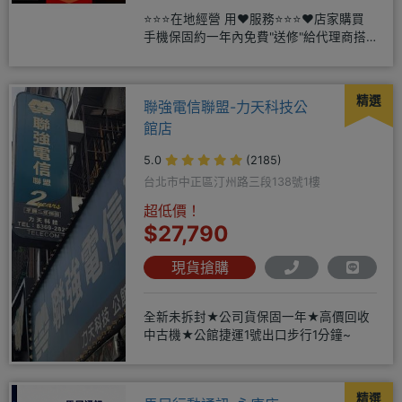
⭐⭐⭐在地經營 用❤️服務⭐⭐⭐❤️店家購買
手機保固約一年內免費"送修"給代理商搭
配門號再享高額折扣，
精選
聯強電信聯盟-力天科技公
館店
5.0
(2185)
台北市中正區汀州路三段138號1樓
超低價！
$27,790
現貨搶購
全新未拆封★公司貨保固一年★高價回收
中古機★公館捷運1號出口步行1分鐘~
精選