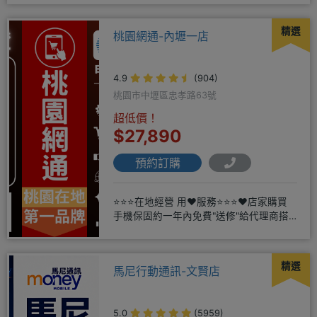
精選
桃園網通-內壢一店
4.9
(904)
桃園市中壢區忠孝路63號
超低價！
$27,890
預約訂購
⭐⭐⭐在地經營 用❤️服務⭐⭐⭐❤️店家購買
手機保固約一年內免費"送修"給代理商搭
配門號再享高額折扣，
精選
馬尼行動通訊-文賢店
5.0
(5959)