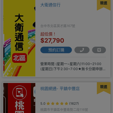
精選
大衛通信行
台中市北區英才路167號
超低價！
$27,790
預約訂購
營業時間 (星期一~星期六)11:00~21:00
(星期日)下午2:30~7:00★無卡分期申辦
方便
精選
桃園網通- 平鎮中豐店
5.0
(1627)
桃園市平鎮區中豐南勢二段116號