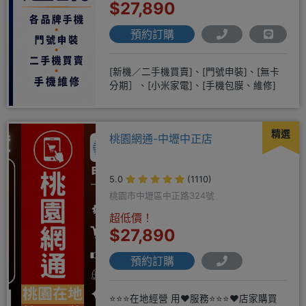
$27,890
預約訂購
[新機／二手機買賣]、[門號申裝]、[無卡
分期］、[小米家電]、[手機包膜、維修]
精選
桃園網通-中壢中正店
5.0
(1110)
桃園市中壢區中正路324號
超低價！
$27,890
預約訂購
⭐⭐⭐在地經營 用❤️服務⭐⭐⭐❤️店家購買