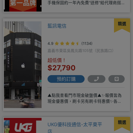
手機保固約一年內免費"送修"給代理商搭
配門號再享高額折扣，
精選
藍訊電信
4.9
(1134)
嘉義市東區吳鳳北路105號（民族路口）
超低價！
$27,790
預約訂購
▲點我查看門市現金破盤價▲✨報價皆為
現金優惠價，刷卡另有刷卡特惠價✨各大
品牌手機皆有(門號：✔續約 ✔
精選
UKG優科技通信-太平東平
店