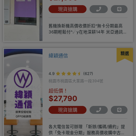
現貨搶購
舊機換新機高價收價折扣^無卡分期最高
36期輕鬆付^☄y在地深耕14年 米亞通訊四
維門市原南大路米亞通訊
精選
緯穎通信
4.9
(627)
桃園市桃園區大業路一段394號
超低價！
$27,790
現貨搶購
各大電信皆可辦理 「新辦/攜碼/續約」提
供「免卡現金分期」服務高價收購中古機