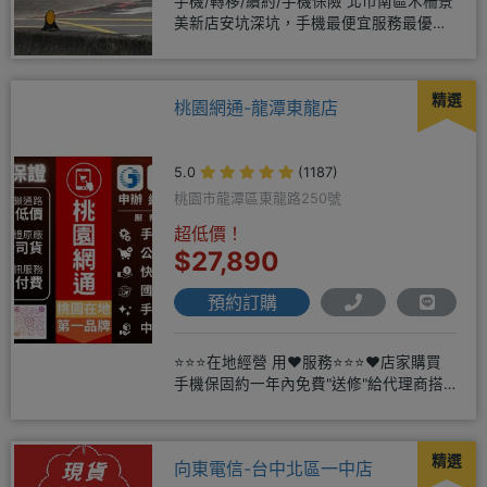
手機/轉移/續約/手機保險 北市南區木柵景
美新店安坑深坑，手機最便宜服務最優
質。深耕28年經驗豐富擅於
精選
桃園網通-龍潭東龍店
5.0
(1187)
桃園市龍潭區東龍路250號
超低價！
$27,890
預約訂購
⭐⭐⭐在地經營 用❤️服務⭐⭐⭐❤️店家購買
手機保固約一年內免費"送修"給代理商搭
配門號再享高額折扣，
精選
向東電信-台中北區一中店