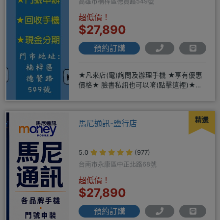
高雄市楠梓區德賢路549號
超低價！
$27,890
預約訂購
★凡來店(電)詢問及辦理手機 ★享有優惠
價格★ 臉書私訊也可以唷(點擊這裡)★免
卡現金分期→免頭期免手
精選
馬尼通訊-鹽行店
5.0
(977)
台南市永康區中正北路68號
超低價！
$27,890
預約訂購