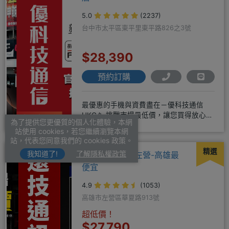
5.0
(2237)
台中市太平區東平里東平路826之3號
$28,390
預約訂購
最優惠的手機與資費盡在－優科技通信
UKG📱 挑戰市場最低價，讓您買得放心又
為了提供您更優質的個人化體驗，本網
划算！無論是手機還是電信資費
站使用 cookies，若您繼續瀏覽本網
站，代表您同意我們的 cookies 政策。
精選
我知道了!
了解隱私權政策
聯強電信-遠技左營-高雄最
便宜
4.9
(1053)
高雄市左營區華夏路913號
超低價！
$27,790