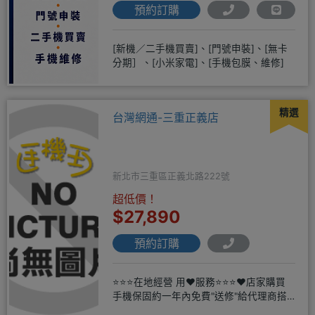
預約訂購
[新機／二手機買賣]、[門號申裝]、[無卡
分期］、[小米家電]、[手機包膜、維修]
精選
台灣網通-三重正義店
新北市三重區正義北路222號
超低價！
$27,890
預約訂購
⭐⭐⭐在地經營 用❤️服務⭐⭐⭐❤️店家購買
手機保固約一年內免費"送修"給代理商搭
配門號再享高額折扣，