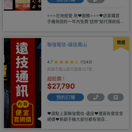
⭐⭐⭐在地經營 用❤️服務⭐⭐⭐❤️店家購買
手機保固約一年內免費"送修"給代理商搭
配門號再享高額折扣，
精選
聯強電信-遠技鳳山
4.7
(1243)
高雄市鳳山區光遠路327號
超低價！
$27,790
預約訂購
❤️請點上面聯強電信-遠技❤️裡面有便宜官
網價❤️熱銷手機大部份都有現貨
https://yujimob