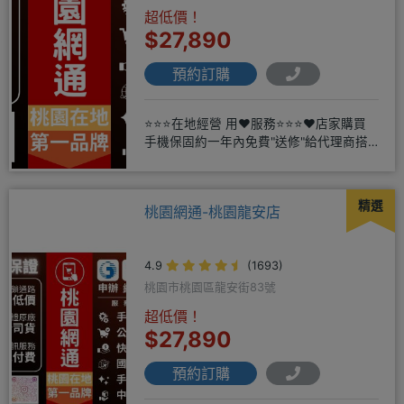
超低價！
$27,890
預約訂購
⭐⭐⭐在地經營 用❤️服務⭐⭐⭐❤️店家購買
手機保固約一年內免費"送修"給代理商搭
配門號再享高額折扣，
精選
桃園網通-桃園龍安店
4.9
(1693)
桃園市桃園區龍安街83號
超低價！
$27,890
預約訂購