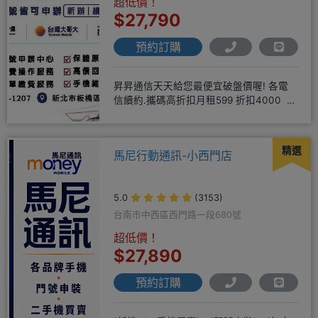
超低價！
$27,790
預約訂購
昇昇通信天天給您最便宜破盤價喔! 各電
信續約.攜碼高折扣月租599 折扣4000 月
租799 折扣7
精選
馬尼行動通訊-小西門店
5.0
(3153)
台南市中西區西門路一段680號
超低價！
$27,890
預約訂購