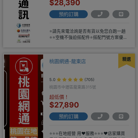
$28,390
預約訂購
⭐請先來電洽詢是否有貨以免您白跑一趟
⭐⭐空機不強迫搭配件⭐搭配門號方案優惠
更多⭐⭐手機加購滿版玻璃貼+
精選
桃園網通-龍東店
5.0
(705)
桃園市中壢區龍東路315號
超低價！
$27,890
預約訂購
⭐⭐⭐在地經營 用❤️服務⭐⭐⭐❤️店家購買