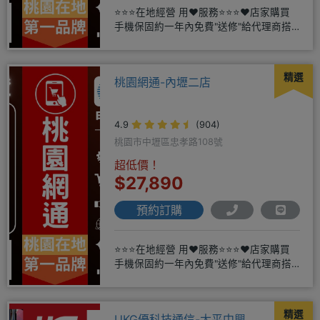
⭐⭐⭐在地經營 用❤️服務⭐⭐⭐❤️店家購買
手機保固約一年內免費"送修"給代理商搭
配門號再享高額折扣，
精選
桃園網通-內壢二店
4.9
(904)
桃園市中壢區忠孝路108號
超低價！
$27,890
預約訂購
⭐⭐⭐在地經營 用❤️服務⭐⭐⭐❤️店家購買
手機保固約一年內免費"送修"給代理商搭
配門號再享高額折扣，
精選
UKG優科技通信-太平中興