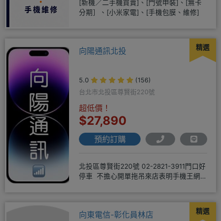
[新機／二手機買賣]、[門號申裝]、[無卡
分期］、[小米家電]、[手機包膜、維修]
精選
向陽通訊北投
5.0
(156)
台北市北投區尊賢街220號
超低價！
$27,890
預約訂購
北投區尊賢街220號 02-2821-3911門口好
停車 不擔心開單拖吊來店表明手機王網
友 才能享有
精選
向東電信-彰化員林店