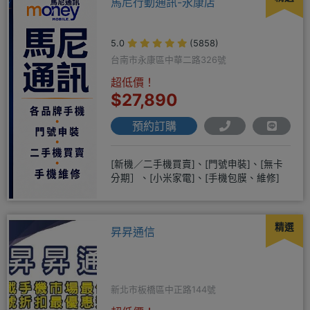
馬尼行動通訊-永康店
5.0
(5858)
台南市永康區中華二路326號
超低價！
$27,890
預約訂購
[新機／二手機買賣]、[門號申裝]、[無卡
分期］、[小米家電]、[手機包膜、維修]
精選
昇昇通信
新北市板橋區中正路144號