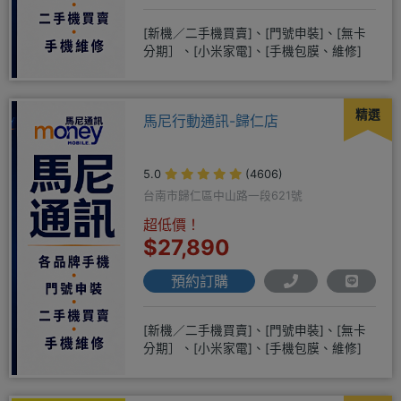
[新機／二手機買賣]、[門號申裝]、[無卡
分期］、[小米家電]、[手機包膜、維修]
精選
馬尼行動通訊-歸仁店
5.0
(4606)
台南市歸仁區中山路一段621號
超低價！
$27,890
預約訂購
[新機／二手機買賣]、[門號申裝]、[無卡
分期］、[小米家電]、[手機包膜、維修]