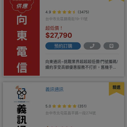
4.9
(3475)
台中市北區錦南街19-11號
超低價！
$27,790
預約訂購
向東通訊~挑戰業界超超超低價!門號攜碼/
續約享受高額優惠服務不打折，舊機手機
還能享受舊換新加碼優惠!!
精選
義訊通訊
5.0
(351)
台中市北屯區昌平路一段274號