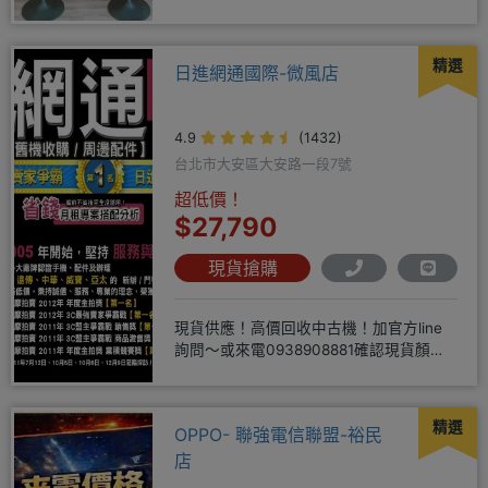
♥️只要來緯穎 保證你上癮
精選
日進網通國際-微風店
4.9
(1432)
台北市大安區大安路一段7號
超低價！
$27,790
現貨搶購
現貨供應！高價回收中古機！加官方line
詢問～或來電0938908881確認現貨顏色
時~請先告知手機王
精選
OPPO- 聯強電信聯盟-裕民
店