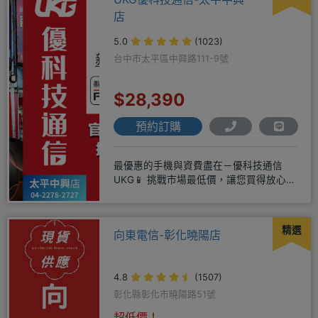
店
5.0
(1023)
台中市太平區中興路111-9號
$28,390
預約訂購
最優惠的手機與資費盡在－優科技通信
UKG📱 挑戰市場最低價，讓您買得放心又
划算！無論是手機還是電信資費
精選
向東電信-彰化曉陽店
4.8
(1507)
彰化縣彰化市曉陽路51號
超低價！