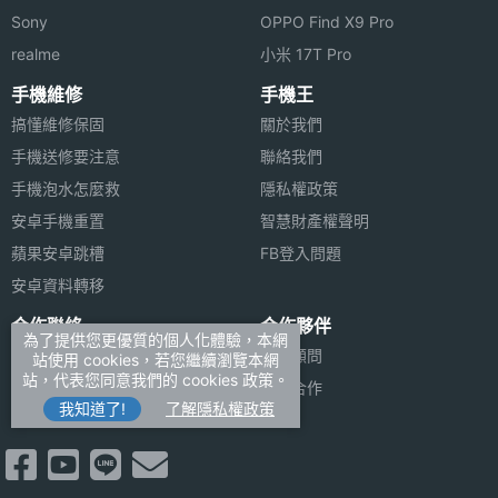
Sony
OPPO Find X9 Pro
realme
小米 17T Pro
手機維修
手機王
搞懂維修保固
關於我們
手機送修要注意
聯絡我們
手機泡水怎麼救
隱私權政策
安卓手機重置
智慧財產權聲明
蘋果安卓跳槽
FB登入問題
安卓資料轉移
合作聯絡
合作夥伴
為了提供您更優質的個人化體驗，本網
廣告刊登
法律顧問
站使用 cookies，若您繼續瀏覽本網
站，代表您同意我們的 cookies 政策。
加入商店報價
媒體合作
我知道了!
了解隱私權政策
新聞聯絡