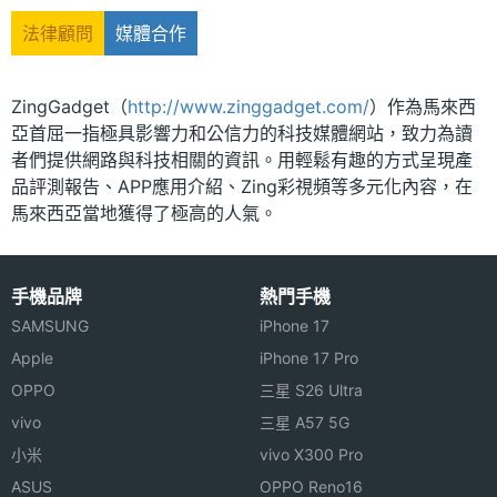
法律顧問
媒體合作
ZingGadget（
http://www.zinggadget.com/
）作為馬來西
亞首屈一指極具影響力和公信力的科技媒體網站，致力為讀
者們提供網路與科技相關的資訊。用輕鬆有趣的方式呈現產
品評測報告、APP應用介紹、Zing彩視頻等多元化內容，在
馬來西亞當地獲得了極高的人氣。
手機品牌
熱門手機
SAMSUNG
iPhone 17
Apple
iPhone 17 Pro
OPPO
三星 S26 Ultra
vivo
三星 A57 5G
小米
vivo X300 Pro
ASUS
OPPO Reno16