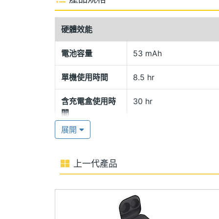
SAMSUNG Galaxy Buds3 FE 不僅支援
在對話過程中單方即時聆聽翻譯內容，並
硬體效能
透過手機喇叭收音，使對話更加順暢。耳機
Auto Switch 無縫串連三星生態圈
電池容量
53 mAh
訊來源。
單機使用時間
8.5 hr
360 度空間音訊
含充電盒使用時
30 hr
間
SAMSUNG Galaxy Buds3 FE 
降噪，讓用戶在享受音樂的同時，也能即
展開
連接與應用
面，採用大尺寸動態單體，呈現渾厚低音與
的震撼聆聽體驗。
藍牙
Yes
上一代產品
藍牙版本
5.4
配戴感應功能
Yes