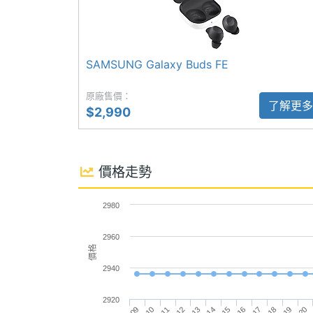
SAMSUNG Galaxy Buds3 FE 功能特色
自動重新連結
Yes
◎ 藍牙 5.4
觸控感應
Yes
◎ 360 度空間音訊
SAMSUNG Galaxy Buds FE
◎ 觸控手勢操作、免持通話、翻譯助理、 Au
手勢操作
Yes
原廠售價：
了解更多
◎ ANC 主動降噪、環境音模式、通話降
$2,990
左右耳同步傳輸
Yes
◎ IP54 防塵防水等級
◎ 最長可連續播放音樂 8.5 小時
多點配對
Yes
價格走勢
◎ 搭配充電盒，可最長達 30 小時續航表
◎ 充電盒採用 USB Type-C 規格
2980
※本文為 SOGI 手機王版權所有，未經授權不得轉載使
2960
價格
機體規格
2940
機身長度
21.1 mm
2920