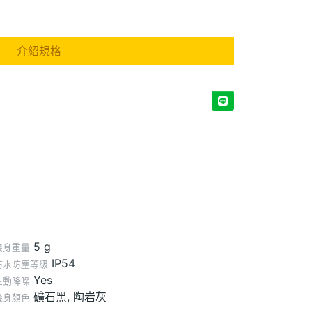
介紹規格
5 g
機身重量
IP54
防水防塵等級
Yes
主動降噪
礦石黑, 陶岩灰
機身顏色