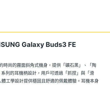
G Galaxy Buds3 FE
 外觀採用簡約時尚的霧面斜角式機身，提供「礦石黑」、「陶
uds3 系列的耳機柄設計，用戶可透過「抓捏」與「滑
人體工學設計提供穩固且舒適的佩戴體驗。耳機本身
流汗，也能輕鬆抵禦雨天使用。