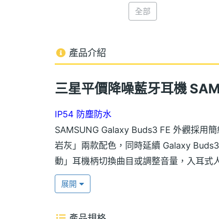
全部
產品介紹
三星平價降噪藍牙耳機 SAMSUN
IP54 防塵防水
SAMSUNG Galaxy Buds3 FE
岩灰」兩款配色，同時延續 Galaxy B
動」耳機柄切換曲目或調整音量，入耳式
具備 IP54 防塵防水，不僅可應付運動
展開
AI 翻譯助理功能
產品規格