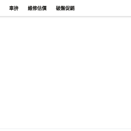
車拚
維修估價
破盤促銷