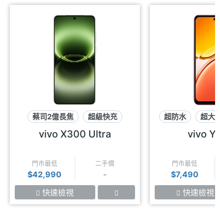
蔡司2億長焦
超級快充
超防水
超大
一卡通
vivo X300 Ultra
vivo Y
門市最低
二手價
門市最低
$42,990
-
$7,490
快速檢視
快速檢視