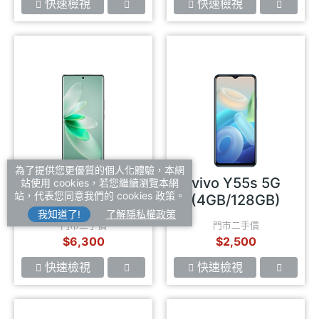
快速檢視
快速檢視
為了提供您更優質的個人化體驗，本網
vivo V27 5G
vivo Y55s 5G
站使用 cookies，若您繼續瀏覽本網
站，代表您同意我們的 cookies 政策。
(8GB/256GB)
(4GB/128GB)
我知道了!
了解隱私權政策
門市二手價
門市二手價
$6,300
$2,500
快速檢視
快速檢視