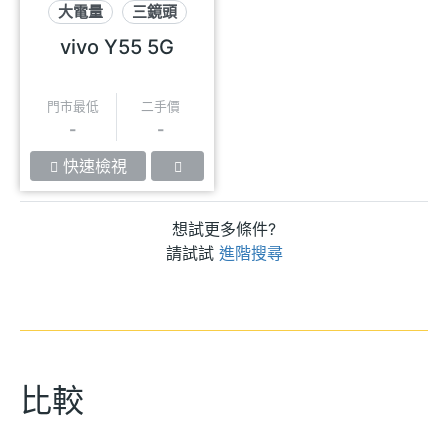
大電量
三鏡頭
雙5G
vivo Y55 5G
門市最低
二手價
-
-
快速檢視
想試更多條件?
請試試
進階搜尋
比較