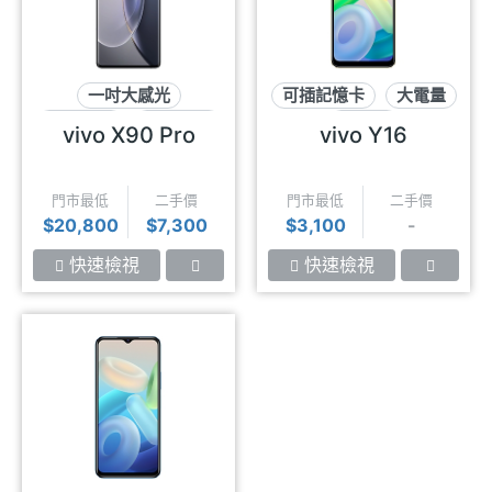
一吋大感光
可插記憶卡
大電量
超級快充
蔡司影像
大螢幕
vivo X90 Pro
vivo Y16
門市最低
二手價
門市最低
二手價
$20,800
$7,300
$3,100
-
快速檢視
快速檢視