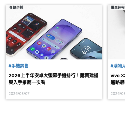
專題企劃
優惠速報
#手機銷售
#購物月
2026上半年安卓大螢幕手機排行！購買建議
vivo 
與入手推薦一次看
通路最
2026/08/07
2026/08/