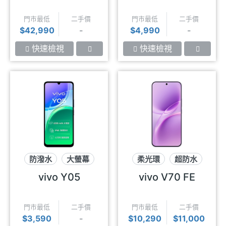
門市最低
二手價
門市最低
二手價
$42,990
-
$4,990
-
快速檢視
快速檢視
防潑水
大螢幕
柔光環
超防水
長續航
7千大電量
vivo Y05
vivo V70 FE
門市最低
二手價
門市最低
二手價
$3,590
-
$10,290
$11,000