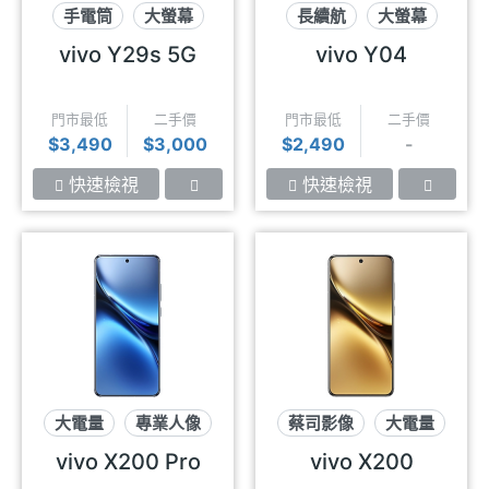
手電筒
大螢幕
長續航
大螢幕
高音質
防潑水
vivo Y29s 5G
vivo Y04
門市最低
二手價
門市最低
二手價
$3,490
$3,000
$2,490
-
快速檢視
快速檢視
大電量
專業人像
蔡司影像
大電量
蔡司2億長焦
專業人像
vivo X200 Pro
vivo X200