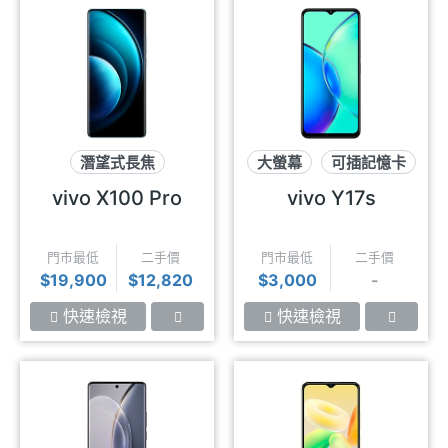
潛望式長焦
大螢幕
可插記憶卡
專業人像
蔡司影像
防潑水
vivo X100 Pro
vivo Y17s
門市最低
二手價
門市最低
二手價
$19,900
$12,820
$3,000
-
快速檢視
快速檢視