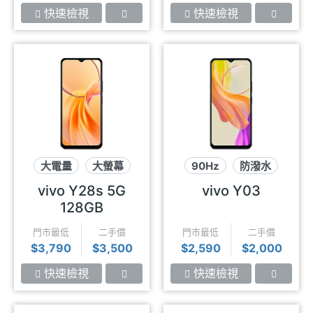
快速檢視
快速檢視
大電量
大螢幕
90Hz
防潑水
雙鏡頭
長續航
vivo Y28s 5G
vivo Y03
128GB
門市最低
二手價
門市最低
二手價
$3,790
$3,500
$2,590
$2,000
快速檢視
快速檢視