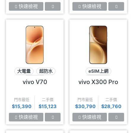
快速檢視
快速檢視
大電量
超防水
eSIM上網
蔡司影像
潛望式長焦
vivo V70
vivo X300 Pro
蔡司影像
門市最低
二手價
門市最低
二手價
$15,390
$15,123
$30,790
$28,760
快速檢視
快速檢視