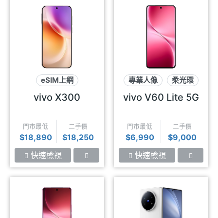
eSIM上網
專業人像
柔光環
潛望式長焦
AI手機
vivo X300
vivo V60 Lite 5G
蔡司影像
門市最低
二手價
門市最低
二手價
$18,890
$18,250
$6,990
$9,000
快速檢視
快速檢視