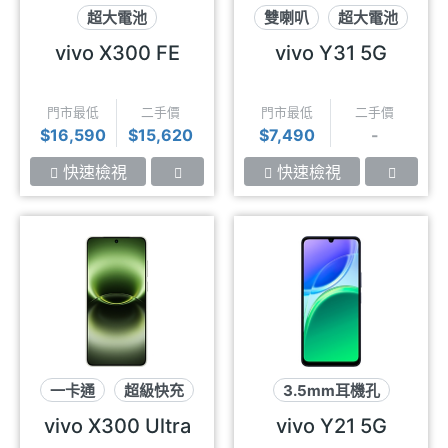
超大電池
雙喇叭
超大電池
eSIM上網
超防水
vivo X300 FE
vivo Y31 5G
蔡司影像
門市最低
二手價
門市最低
二手價
$16,590
$15,620
$7,490
-
快速檢視
快速檢視
一卡通
超級快充
3.5mm耳機孔
蔡司2億長焦
可插記憶卡
vivo X300 Ultra
vivo Y21 5G
超大電池