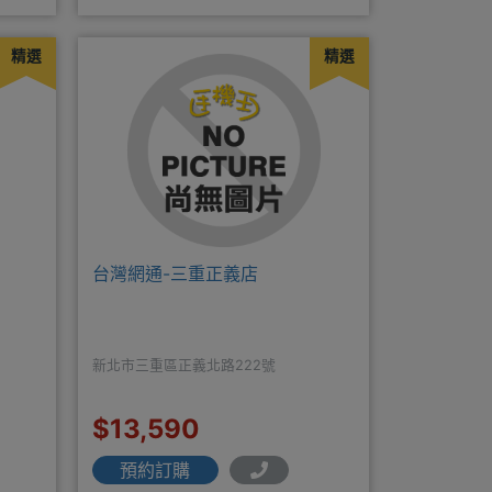
訊？◎APPLE授權經銷商、SAM
精選
精選
台灣網通-三重正義店
新北市三重區正義北路222號
$13,590
預約訂購