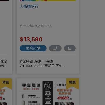
大衛通信行
台中市北區英才路167號
$13,590
預約訂購
店家購
營業時間 (星期一~星期
給代理
六)11:00~21:00 (星期日)下午
2:30~7:00★無卡分期申辦方便
精選
精選