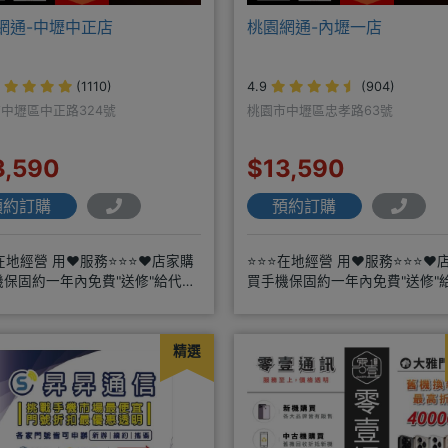
網通-中壢中正店
桃園網通-內壢一店
(1110)
4.9
(904)
中壢區中正路324號
桃園市中壢區忠孝路63號
3,590
$13,590
預約訂購
預約訂購
在地經營 用❤️服務⭐⭐⭐❤️店家購
⭐⭐⭐在地經營 用❤️服務⭐⭐⭐❤️
機保固約一年內免費"送修"給代理
買手機保固約一年內免費"送修"
配門號再享高額折扣，
商搭配門號再享高額折扣，
精選