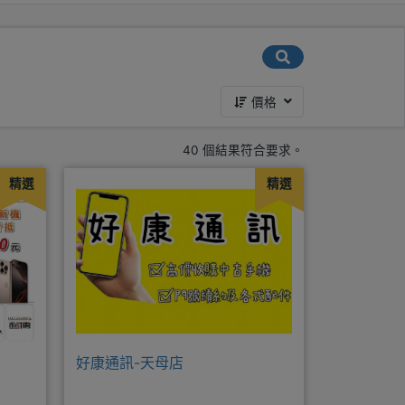
價格
40 個結果符合要求。
精選
精選
好康通訊-天母店