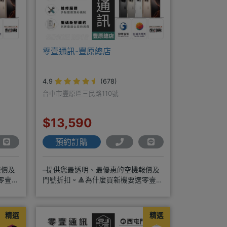
零壹通訊-豐原總店
4.9
(678)
台中市豐原區三民路110號
$13,590
預約訂購
報價及
–提供您最透明、最優惠的空機報價及
零壹通
門號折扣。🔺為什麼買新機要選零壹通
訊？◎APPLE授權經銷商、SAM
精選
精選