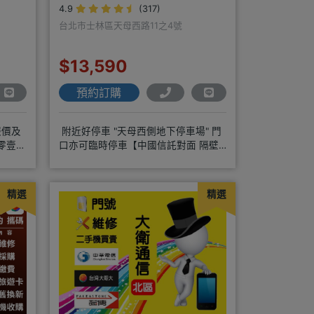
4.9
(317)
台北市士林區天母西路11之4號
$13,590
預約訂購
報價及
附近好停車 "天母西側地下停車場" 門
零壹通
口亦可臨時停車【中國信託對面 隔壁
是遠傳電信】營業地址:天母西
精選
精選