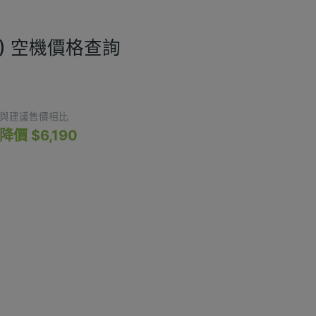
28GB) 空機價格查詢
9,710
與建議售價相比
降價 $6,190