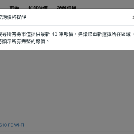
車拚
維修估價
破盤促銷
查詢價格提醒
搜尋所有縣市僅提供最新 40 筆報價，建議您重新選擇所在區域
將顯示所有完整的報價。
10 FE Wi-Fi