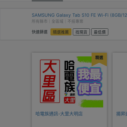
SAMSUNG Galaxy Tab S10 FE Wi-Fi (8GB/1
所有縣市｜全區域｜不搭專案
快速篩選
精選推薦
找現貨
最低價
精選
哈電族通訊-大里大明店
揚昇