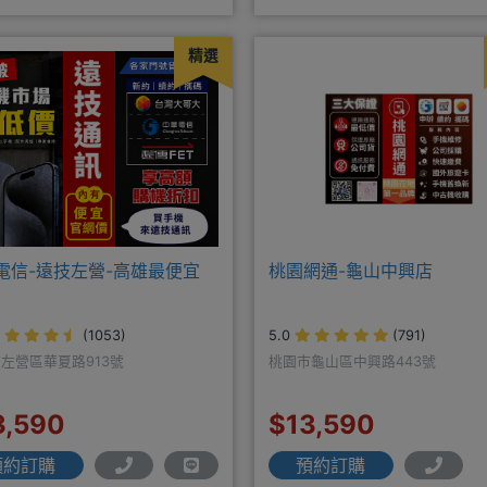
配門號再享高額折扣，
貨顏色時~請先告知手機王
精選
電信-遠技左營-高雄最便宜
桃園網通-龜山中興店
(1053)
5.0
(791)
左營區華夏路913號
桃園市龜山區中興路443號
3,590
$13,590
預約訂購
預約訂購