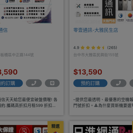
通信
零壹通訊-大雅民生店
4.9
(265)
板橋區中正路144號
台中市大雅區民興街155號
3,590
$13,590
預約訂購
預約訂購
通信天天給您最便宜破盤價喔! 各
–提供您最透明、最優惠的空機
約.攜碼高折扣月租599 折扣
門號折扣。🔺為什麼買新機要選
0 月租799 折扣7
訊？◎APPLE授權經銷商、SAM
精選