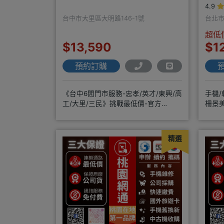
4.9
台中市大里區大明路146-1號
台北市
超低
$13,590
$1
預約訂購
《台中6間門市服務-忠孝/英才/東興/高
手機/
工/大里/三民》挑戰最低價-官方
柵景
LINE@hbp2888s♦高
最優
精選