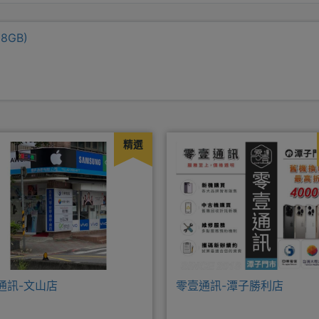
28GB)
精選
通訊-文山店
零壹通訊-潭子勝利店