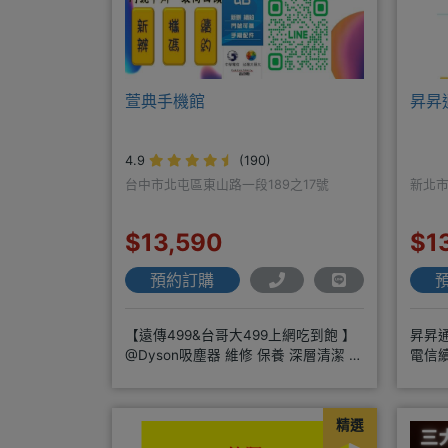
萱典手機館
昇昇
4.9
(190)
台中市北屯區東山路一段189之17號
新北市
$13,590
$1
預約訂購
【遠傳499&台哥大499上網吃到飽 】
昇昇
@Dyson吸塵器 維修 保養 深層清潔 周
電信續
邊商品 耗材販售@
400
精選