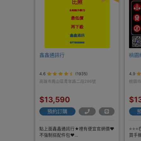
鑫鑫通訊行
桃園
4.6
(1935)
4.9
高雄市鳳山區青年路二段286號
桃園市
$13,590
$1
預約訂購
點上面鑫鑫通訊行★裡有便宜官網價❤️
⭐⭐⭐
不強制搭配件包❤️
買手