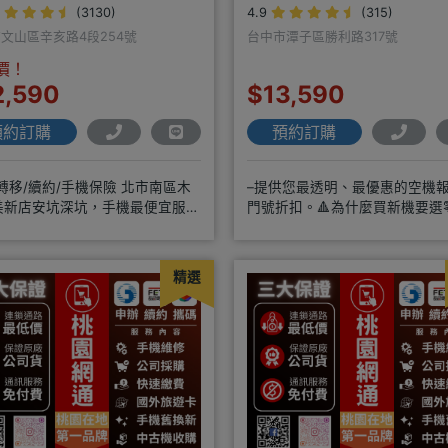
(3130)
4.9
(315)
文山區辛亥路4段254號
台中市潭子區勝利路317號
價！
2,590
$13,590
預約訂購
預約訂購
轉移/續約/手機保險 北市南區木
–提供您最透明、最優惠的空機
美新店安坑深坑，手機最便宜服務
門號折扣。🔺為什麼買新機要選
質。深耕28年經驗豐富擅於
訊？◎APPLE授權經銷商、SAM
精選