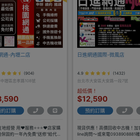
網通-內壢二店
日進網通國際-微風店
(904)
4.9
(1432)
中壢區忠孝路108號
台北市大安區大安路一段7號
超低價！
3,590
$12,590
預約訂購
預約訂購
在地經營 用❤️服務⭐⭐⭐❤️店家購
現貨供應！高價回收中古機！加
機保固約一年內免費"送修"給代理
line詢問～或來電0938908881