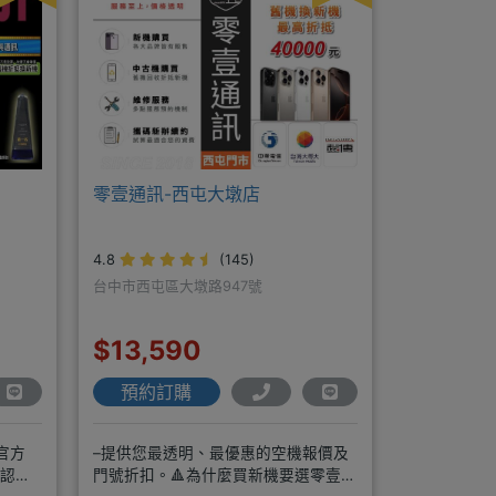
零壹通訊-西屯大墩店
4.8
(145)
台中市西屯區大墩路947號
$13,590
預約訂購
官方
–提供您最透明、最優惠的空機報價及
確認現
門號折扣。🔺為什麼買新機要選零壹通