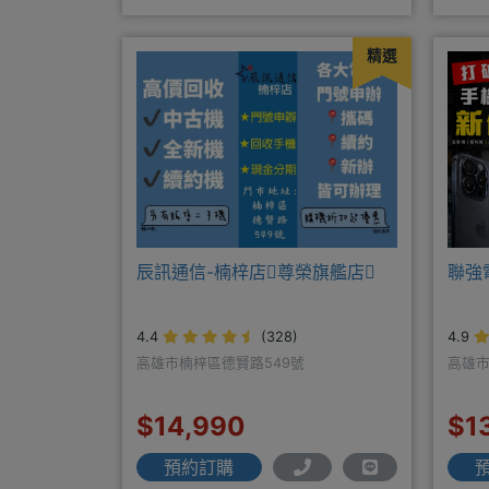
https://www.xinxinmobile
商搭
精選
辰訊通信-楠梓店尊榮旗艦店
聯強
4.4
(328)
4.9
高雄市楠梓區德賢路549號
高雄市
$14,990
$1
預約訂購