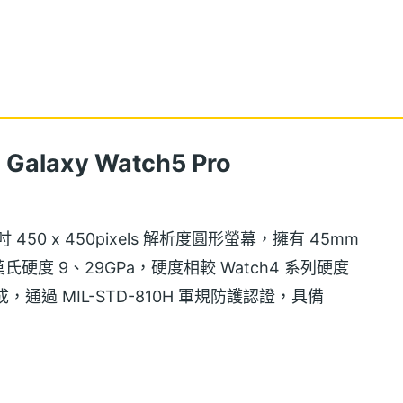
laxy Watch5 Pro
.4 吋 450 x 450pixels 解析度圓形螢幕，擁有 45mm
度 9、29GPa，硬度相較 Watch4 系列硬度
通過 MIL-STD-810H 軍規防護認證，具備
用於游泳、日常生活用水等場合，搭配 D 型磁扣運動錶