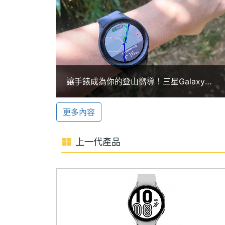
ROM儲存空間
16 GB
SAMSUNG Galaxy Watch5 Pro
域等地圖，並能透過指向導航功能，以手
電池容量
590 mAh
返回路線（Trackback route）功能
單機使用時間
80 hr
徑；內建 590mAh 電池，可提供最高 80
現。
顯示螢幕
讓手錶成為你的登山嚮導！三星Galaxy
Watch5 Pro支援導入GPX
主螢幕尺寸
1.4 inch
更多內容
主螢幕解析度
450x450 pixels
SAMSUNG Galaxy Watch5 Pro 功能特色
上一代產品
主螢幕像素密度
455 ppi
◎ Wear OS 3.5 作業系統、One UI Wat
◎ 可與 Android 8.0 以上行動裝置搭配使
主螢幕觸控
Yes
◎ 1.4 吋 450 x 450pixels 解析度螢幕（3
◎ SAMSUNG Exynos W920, 1.18GH
◎ 1.5GB RAM / 16GB ROM