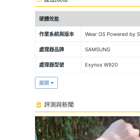
One UI Watch4.5 操作介面
SAMSUNG Galaxy Watch5 Pro 運行 W
硬體效能
面；提供 Wi-Fi 4、藍牙 5.2、NFC、
幕就能切換輸入模式；搭配「動作執行時間
作業系統與版本
Wear OS Powered by 
首頁常用功能整合至同一選單，打造更便
處理器品牌
SAMSUNG
三合一 BioActive 感應器
處理器型號
Exynos W920
SAMSUNG Galaxy Watch5 Pro 搭載三
處理器時脈
1.18 GHz
16GB ROM；配備 284mAh 電池，
展開
30%；內建三合一 BioActive 感應
處理器核心數
2
秒即能快速了解體脂肪、骨骼肌重等身體組成
評測與新聞
圖形處理器
Mali-G68
及連續血氧等監測功能。
RAM記憶體
1.5 GB
追蹤返回路線