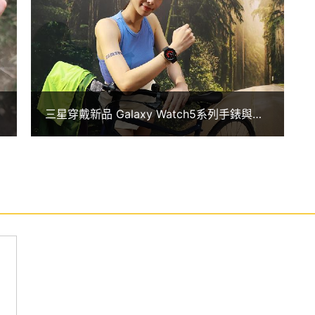
 支援匯入 GPX 格式，讓用戶能下載喜愛的登山路線、路跑區
錶震動、語音等方式，指引用戶前進；搭配全新追蹤
，能透過 GPS 定位記錄走過的路徑，讓你安全返回原路
 小時使用；開啟 GPS 時則能維持 20 小時續航表
三星穿戴新品 Galaxy Watch5系列手錶與
Buds2 Pro耳機齊發
ch4.5 操作介面
用
30ppi）
z 雙核心處理器