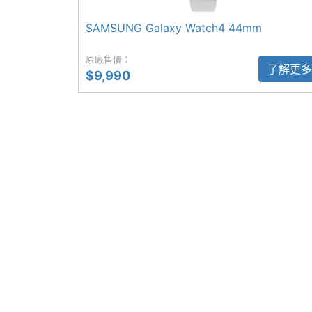
◎ Wi-Fi 4、藍牙 5.2、NFC、GPS
SAMSUNG Galaxy Watch4 44mm
通訊與網路
◎ 5ATM、IP68 防塵防水
原廠售價：
◎ 心率偵測、睡眠偵測、心電圖、血壓、
SIM Card類型
eSIM
了解更多
$9,990
◎ 匯入 GPX 格式、指向導航、追蹤返回
連接與應用
◎ 運動加速感應、陀螺儀、氣壓高度計、
◎ 80 小時續航表現
Wi-Fi
Yes
◎ 590mAh 電池
IEEE 802.11傳輸
b, g, n, n(2.4GHz), n(
◎ 支援 WPC 無線充電
速度
上述內容提到偵測功能的測量結果僅為參
NFC
Yes
※本文為 SOGI 手機王版權所有，未經授權不得轉載使
藍牙
Yes
藍牙版本
5.2