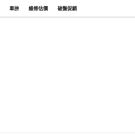
車拚
維修估價
破盤促銷