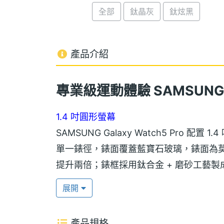
全部
鈦晶灰
鈦炫黑
產品介紹
專業級運動體驗 SAMSUNG Ga
1.4 吋圓形螢幕
SAMSUNG Galaxy Watch5 Pro 配置 1
單一錶徑，錶面覆蓋藍寶石玻璃，錶面為莫氏硬
提升兩倍；錶框採用鈦合金 + 磨砂工藝製成，
5ATM 防水、IP68 防塵防水功能，可
展開
帶，提升穿戴便利性。
產品規格