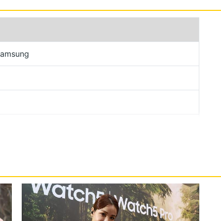
ear OS 3.5 作業系統、One UI Watch4.5 操作介
GPS 等功能；支援 QWERTY 全鍵盤輸入，透過滑動螢
」還能調整常用功能，包含音量 / 訊息顯示時長、
Samsung
利的使用體驗。
星 Exynos W920 雙核心處理器，內建 1.5GB RAM +
支援 WPC 無線充電功能，充電速度相較前代可提升
器，設計較前代更貼合皮膚，測量數值更加準確，只要 15
數據；具備心率、ECG 心電圖、BP 血壓、睡眠