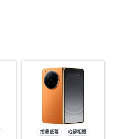
摺疊螢幕
哈蘇相機
7千