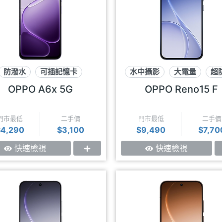
防潑水
可插記憶卡
水中攝影
大電量
超
超大電池
OPPO A6x 5G
OPPO Reno15 F
門市最低
二手價
門市最低
二手價
$4,290
$3,100
$9,490
$7,70
快速檢視
快速檢視