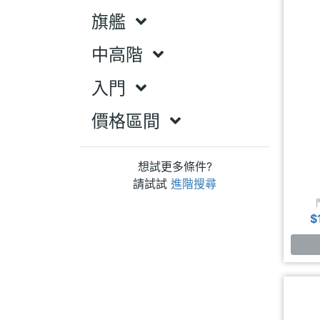
旗艦
中高階
入門
價格區間
想試更多條件?
請試試
進階搜尋
$