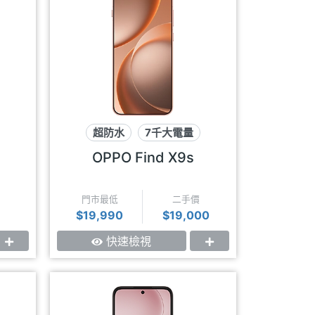
超防水
7千大電量
哈蘇相機
OPPO Find X9s
門市最低
二手價
$19,990
$19,000
快速檢視