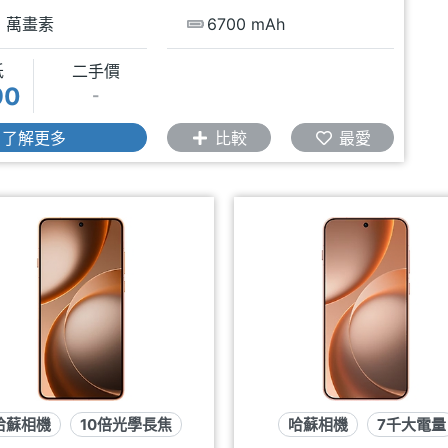
0 萬畫素
6700 mAh
低
二手價
90
-
了解更多
比較
最愛
哈蘇相機
10倍光學長焦
哈蘇相機
7千大電量