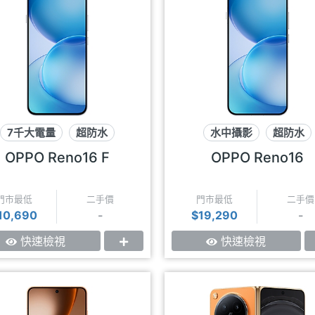
7千大電量
超防水
水中攝影
超防水
可插記憶卡
eSIM上網
OPPO Reno16 F
OPPO Reno16
門市最低
二手價
門市最低
二手價
10,690
-
$19,290
-
快速檢視
快速檢視