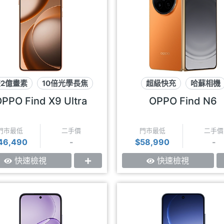
雙2億畫素
10倍光學長焦
超級快充
哈蘇相機
哈蘇相機
摺疊螢幕
PPO Find X9 Ultra
OPPO Find N6
門市最低
二手價
門市最低
二手價
46,490
-
$58,990
-
快速檢視
快速檢視