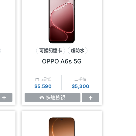
可插記憶卡
超防水
7千大電量
OPPO A6s 5G
門市最低
二手價
$5,590
$5,300
快速檢視