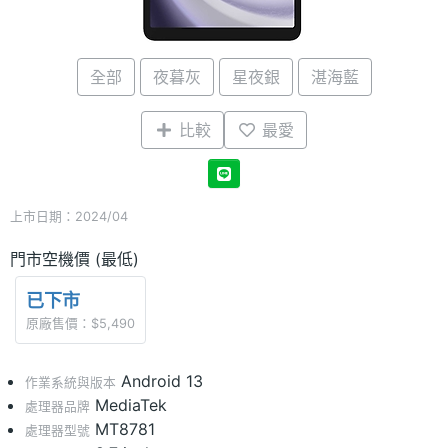
全部
夜暮灰
星夜銀
湛海藍
比較
最愛
上市日期：2024/04
門市空機價 (最低)
已下市
原廠售價：$5,490
Android 13
作業系統與版本
MediaTek
處理器品牌
MT8781
處理器型號