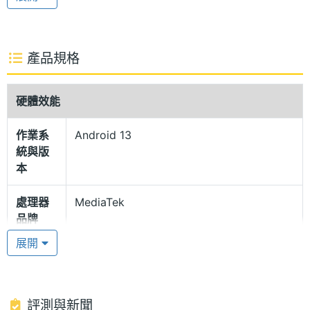
800 萬畫素主鏡頭，前相機採用 200 萬畫素鏡頭，支
援臉部辨識功能，操作解鎖方便快捷。
產品規格
microSD 記憶卡擴充
SAMSUNG Galaxy Tab A9 運行 Android 13 作業系
硬體效能
統，搭載聯發科 MT8781 八核心處理器，內建 4GB
作業系
Android 13
RAM + 64GB ROM；支援 microSD 記憶卡，最高可
統與版
擴充至 1TB 儲存空間，具備 Wi-Fi 5、藍牙 5.3、GPS
本
功能。續航部分備有 5,100mAh 電池，支援 15W 閃電
處理器
MediaTek
快充，工作使用擁有長效的續航表現。
品牌
展開
多重視窗功能
處理器
MT8781
型號
SAMSUNG Galaxy Tab A9 具備多重視窗和分割畫面
功能，用戶可一次開啟多個應用程式，如查看結帳報
處理器
2.2+2.0 GHz
評測與新聞