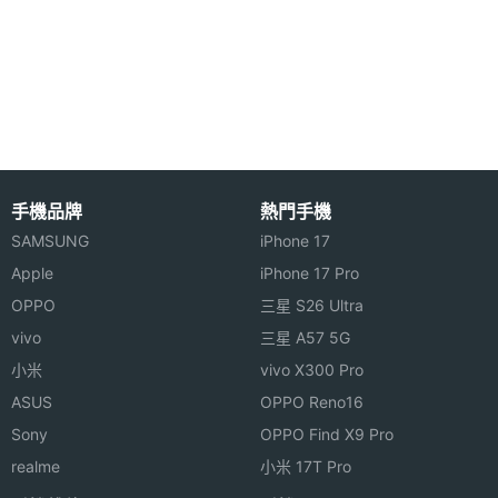
空間
◎ 後置 800 萬畫素主鏡頭
電池容
5100 mAh
◎ 多重視窗
量
◎ 臉部辨識功能、Samsung Knox 安全防護平台
◎ 配備 5,100mAh 電池
顯示螢幕
◎ 採用 USB Type-C 規格，支援 15W 閃電快充
主螢幕
8.7 inch
◎ 支援 microSD 記憶卡，最高可擴充至 1TB 儲存空
手機品牌
熱門手機
尺寸
SAMSUNG
iPhone 17
間
Apple
iPhone 17 Pro
主螢幕
1340x800 pixels
解析度
※本文為 SOGI 手機王版權所有，未經授權不得轉載使用※
OPPO
三星 S26 Ultra
vivo
三星 A57 5G
主螢幕
TFT
小米
vivo X300 Pro
材質
ASUS
OPPO Reno16
Sony
OPPO Find X9 Pro
主螢幕
Yes
觸控
realme
小米 17T Pro