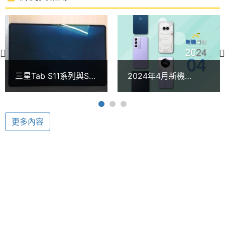
表同時回覆電子郵件，輕鬆應對繁瑣事務，使用操作
時脈
更加便利，大幅提升工作效率。搭配 Samsung Knox
處理器
8
安全防護平台，有效抵擋惡意軟體威脅，確保內部機
核心數
密資料能安全進行存取與傳輸。
圖形處
Mali-G57 MC2
三星Tab S11系列與S10
2024年4月新機
理器
Lite規格疑洩 Tab A11
Nothing、realme與
傳通過韓國認證
vivo中階手機搶市
RAM記
4 GB
憶體
更多內容
SAMSUNG Galaxy Tab A9 功能特色
ROM儲
64 GB
◎ Android 13 作業系統
存空間
◎ 8.7 吋 1,300 x 800pixels 解析度 TFT 觸控螢幕
◎ 聯發科 MT8781 八核心處理器
記憶卡
microSD
◎ 4GB RAM / 64GB ROM
最大擴
1 TB
◎ Wi-Fi 5、藍牙 5.3、 GPS
充儲存
◎ 前置 200 萬畫素視訊鏡頭