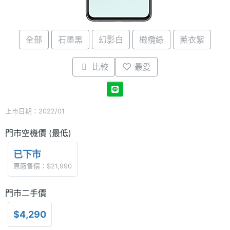
全部
石墨黑
幻影白
橄欖綠
薰衣紫
比較
最愛
上市日期：2022/01
門市空機價 (最低)
已下市
原廠售價：$21,990
門市二手價
$4,290