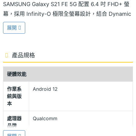
SAMSUNG Galaxy S21 FE 5G 配置 6.4 吋 FHD+ 螢
幕，採用 Infinity-O 極限全螢幕設計，結合 Dynamic
AMOLED 2X 面板，支援 120Hz 螢幕更新率、240Hz
展開
觸控採樣率，打造滑順的視覺體驗；正面覆蓋康寧大
猩猩 Victus 玻璃，給予螢幕防刮耐磨的防護。
產品規格
IP68 防塵防水
SAMSUNG Galaxy S21 FE 5G 機身具備 IP68 防塵防
硬體效能
水，提供「橄欖綠」、「石墨黑」、「幻影白」、
作業系
Android 12
「薰衣紫」等顏色款式；內建 4,500mAh 電池，支援
統與版
25W 有線閃電快充、15W 無線閃充、無線電力分享。
本
另外擁有光學指紋辨識，能幫助手機快速解鎖。
處理器
Qualcomm
品牌
高通驍龍 888