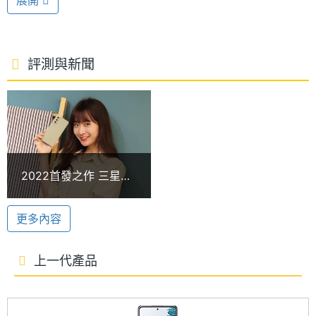
展開
SAMSUNG Galaxy S21 FE 5G 運行 Android 12 作業
處理器
Snapdragon 888
型號
系統、One UI 4 操作介面，搭載 Qualcomm
Snapdragon 888 行動平台，內建 8GB RAM +
處理器
2.84+2.4+1.8 GHz
評測與新聞
256GB ROM；支援 5G + 5G 雙卡雙待，具備 Sub 6
時脈
技術，提供 Wi-Fi 6、藍牙 5.0、NFC 等功能。
處理器
8
核心數
1,200 萬畫素三鏡頭
圖形處
Adreno 660
SAMSUNG Galaxy S21 FE 5G 後置三鏡頭主相機，分
2022首發之作 三星
理器
別為 1,200 萬畫素主鏡頭 + 1,200 萬畫素 123 度超廣
Galaxy S21 FE 5G輕
旗艦手機開箱
角 + 800 萬畫素望遠鏡頭（30 倍超高倍變焦），其
RAM記
8 GB
更多內容
憶體
中主鏡頭搭載 OIS 光學防手震、Dual Pixel AF 技術，
支援多種人像濾鏡拍攝、直播錄影模式。前置 3,200
上一代產品
記憶體
LPDDR5
萬畫素自拍鏡頭，提供夜間模式、臉部辨識功能。
格式