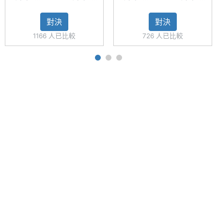
S21 FE
S21 5G
A53 5G
S21 FE
材質
◎ 採用 USB Type-C 傳輸埠，支援 25W 有線閃電快
5G
128GB
128GB
5G
對決
對決
充、15W 無線閃充 2.0、無線電力分享
主螢幕
Gorilla Glass Victus
1166 人已比較
726 人已比較
耐用性
◎ 盒裝配件：USB Type-C 數據線、SIM 卡插針
主螢幕
Yes
※本文為 SOGI 手機王版權所有，未經授權不得轉載使用※
觸控
主螢幕
120 Hz
更新率
主螢幕
240 Hz
觸控採
樣率