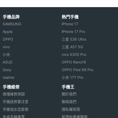
相機規格
手機品牌
熱門手機
主相機
1200 萬畫素
SAMSUNG
iPhone 17
畫素
Apple
iPhone 17 Pro
OPPO
三星 S26 Ultra
主相機
CMOS
vivo
三星 A57 5G
感光元
件
小米
vivo X300 Pro
ASUS
OPPO Reno16
主相機
1.8
Sony
OPPO Find X9 Pro
光圈F
realme
小米 17T Pro
主相機
Yes
手機維修
手機王
LED補
搞懂維修保固
關於我們
光燈
手機送修要注意
聯絡我們
手機泡水怎麼救
隱私權政策
主相機
Yes
安卓手機重置
智慧財產權聲明