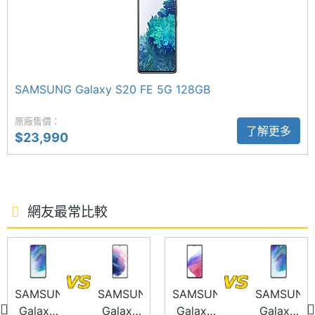
ROM儲
256 GB
存空間
電池容
4500 mAh
SAMSUNG Galaxy S21 FE 5G 功能特色
量
◎ 5G + 5G 雙卡雙待
SAMSUNG Galaxy S20 FE 5G 128GB
顯示螢幕
◎ Android 12 作業系統、One UI 4 操作介面
原廠售價：
了解更多
◎ 6.4 吋 2,400 x 1,080pixels 解析度 120Hz 螢幕
$23,990
主螢幕
6.4 inch
◎ Qualcomm Snapdragon 888 八核心處理器
尺寸
◎ 8GB RAM / 256GB ROM
主螢幕
2400x1080 pixels
◎ 3,200 萬畫素前鏡頭
解析度
網友最常比較
◎ 1,200 萬畫素 + 1,200 萬畫素 + 800 萬畫素後鏡頭
主螢幕
411 ppi
◎ Wi-Fi 6、藍牙 5.0、NFC
像素密
◎ IP68 防塵防水
度
◎ 光學螢幕指紋辨識、臉部解鎖
SAMSUNG
SAMSUNG
SAMSUNG
SAMSUNG
Galaxy
Galaxy
Galaxy
Galaxy
主螢幕
Dynamic AMOLED 2X
◎ 配備 4,500mAh 電量