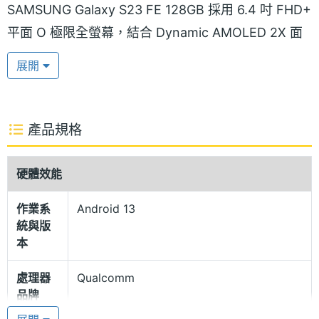
SAMSUNG Galaxy S23 FE 128GB 採用 6.4 吋 FHD+
平面 O 極限全螢幕，結合 Dynamic AMOLED 2X 面
板，支援最高 120Hz 螢幕更新率，可帶來極佳且流暢
展開
的顯示品質，Vision Booster 技術更能自動偵測用戶
環境與照明情形，不同場景都能享受生動鮮艷的觀影
體驗。
產品規格
IP68 防塵防水
硬體效能
SAMSUNG Galaxy S23 FE 128GB 承襲 S 系列經典
作業系
Android 13
元素，背面採流線鏡頭外框設計，推出「薄荷綠」、
統與版
「黑曜灰」和「奶油白」三款配色，支援 IP68 防塵防
本
水等級。續航部分，內建 4,500mAh 電池，支援
處理器
Qualcomm
25W 閃電快充、15W 無線充電、無線電力分享。
品牌