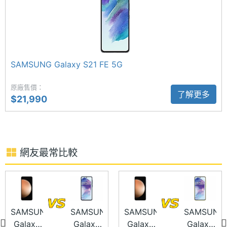
電池容
4500 mAh
都清晰無比；前置 1,000 萬畫素自拍鏡頭，擁有臉部
量
辨識功能。
顯示螢幕
SAMSUNG Galaxy S21 FE 5G
主螢幕
6.4 inch
尺寸
原廠售價：
了解更多
SAMSUNG Galaxy S23 FE 128GB 功能特色
$21,990
主螢幕
Dynamic AMOLED 2X
◎ 5G + 5G 雙卡雙待
材質
◎ Android 13 作業系統、One UI 操作介面
主螢幕
Yes
◎ 6.4 吋 FHD+ 解析度 Dynamic AMOLED 2X 螢幕
觸控
網友最常比較
（120Hz 螢幕更新率）
主螢幕
120 Hz
◎ Qualcomm Snapdragon 8 Gen 1 八核心處理器
更新率
◎ 8GB RAM / 128GB ROM
◎ 前置 1,000 萬畫素鏡頭
SAMSUNG
SAMSUNG
SAMSUNG
SAMSUNG
Galaxy
Galaxy
Galaxy
Galaxy
◎ 後置 5,000 萬畫素主鏡頭 + 1,200 萬畫素超廣角鏡