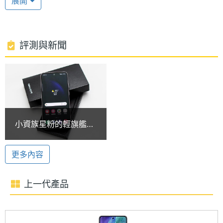
展開
高通驍龍 8 Gen 1
處理器
Snapdragon 8 Gen 1
型號
SAMSUNG Galaxy S23 FE 128GB 運行 Android 13
作業系統、One UI 5.1 操作介面，搭載高通
處理器
3+2.5+1.8 GHz
評測與新聞
Snapdragon 8 Gen 1 八核心處理器，內建 8GB RAM
時脈
/ 128GB ROM；提供 5G + 5G 雙卡雙待，支援 Wi-Fi
處理器
8
6E、藍牙 5.3、NFC，內建的 vapor chamber，有助
核心數
於散熱和維持效能，使遊戲過程更加穩定順暢。 提供
圖形處
Adreno 730
螢幕指紋辨識、臉部辨識功能。
小資族星粉的輕旗艦新
理器
選擇 SAMSUNG S23
FE開箱
3 倍光學變焦
RAM記
8 GB
更多內容
憶體
SAMSUNG Galaxy S23 FE 128GB 後置 5,000 萬畫
素主鏡頭 + 1,200 萬畫素超廣角鏡頭 + 800 萬畫素望
上一代產品
ROM儲
128 GB
遠鏡頭；主鏡頭與望遠鏡頭皆具備 OIS 光學防手震，
存空間
望遠鏡頭最高擁有 3 倍光學變焦，能使畫面和與細節