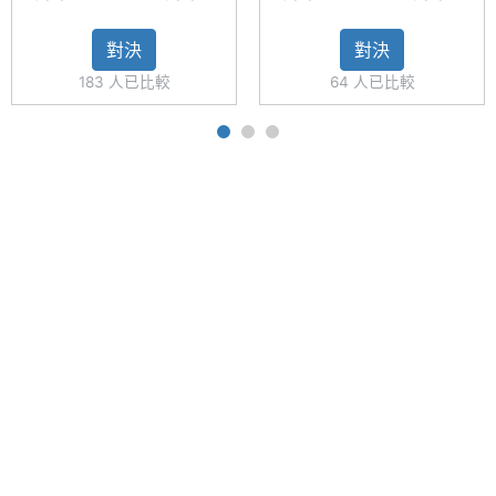
S23 FE
A55 5G
S23 FE
A55 5G
頭 + 800 萬畫素望遠鏡頭
128GB
128GB
128GB
256GB
對決
對決
◎ Wi-Fi 6E、藍牙 5.3、NFC
相機規格
183 人已比較
64 人已比較
◎ 支援 Samsung Wallet
主相機
5000 萬畫素
◎ IP68 防塵防水
畫素
◎ 螢幕指紋辨識、臉部辨識
◎ Samsung DeX、Dolby Atmos 音效
主相機
CMOS
感光元
◎ 配備 4,500mAh 電池
件
◎ 採用 USB Type-C 規格，支援 25W 閃電快充、
15W 無線充電、無線電力分享
主相機
1.8
光圈F
※本文為 SOGI 手機王版權所有，未經授權不得轉載使用※
主相機
Yes
LED補
光燈