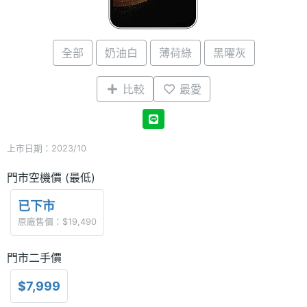
全部
奶油白
薄荷綠
黑曜灰
比較
最愛
上市日期：2023/10
門市空機價 (最低)
已下市
原廠售價：$19,490
門市二手價
$7,999