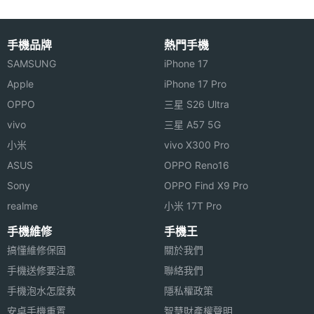
主相機
Yes
自動對
焦
手機品牌
熱門手機
SAMSUNG
iPhone 17
主相機
Yes
Apple
iPhone 17 Pro
光學防
OPPO
三星 S26 Ultra
手震
vivo
三星 A57 5G
RAW檔
Yes
小米
vivo X300 Pro
拍攝
ASUS
OPPO Reno16
Sony
OPPO Find X9 Pro
主相機
Yes
realme
小米 17T Pro
UHD
4K錄影
手機維修
手機王
搞懂維修保固
關於我們
第二主
1200 萬畫素
手機送修要注意
聯絡我們
相機畫
手機泡水怎麼救
隱私權政策
素
安卓手機重置
智慧財產權聲明