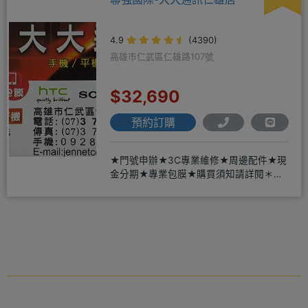
4.9
(4390)
高雄市仁武區仁雄路107號
$32,690
預約訂購
★門號申辦★3C專業維修★周邊配件★現
金分期★專業包膜★購買須知請詳閱＊來
店辦理搭配門號，打卡贈好禮