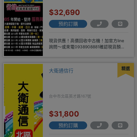
$32,690
預約訂購
現貨供應！高價回收中古機！加官方line
詢問～或來電0938908881確認現貨顏色
時~請先告知手機王
精選
大衛通信行
台中市北區英才路167號
$31,800
預約訂購