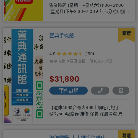
營業時間 (星期一~星期六)11:00~21:00
(星期日)下午2:30~7:00★無卡分期申辦
方便
精選
萱典手機館
4.9
(190)
台中市北屯區東山路一段189之17號
$31,890
預約訂購
【遠傳499&台哥大499上網吃到飽 】
@Dyson吸塵器 維修 保養 深層清潔 周邊
商品 耗材販售@
精選
聯強國際-大大通訊仁雄店