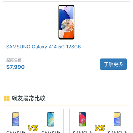
攝大合照。前置 1,300 萬畫素鏡頭，支援人像模式、
記憶卡
microSD
美肌模式，提供臉部辨識解鎖。
最大擴
1 TB
充儲存
空間
SAMSUNG Galaxy A14 5G 128GB
電池容
5000 mAh
SAMSUNG Galaxy A15 5G (4GB/128GB) 功能特色
原廠售價：
量
了解更多
◎ 5G + 5G 雙卡雙待
$7,990
◎ Android 14 作業系統、One UI 6.0 操作介面
顯示螢幕
◎ 6.5 吋 2,340 x 1,080pixels 解析度 Super
主螢幕
6.5 inch
AMOLED 螢幕（90Hz 螢幕更新率）
尺寸
網友最常比較
◎ 聯發科天璣 6100+ 八核心處理器
主螢幕
2340x1080 pixels
◎ 4GB RAM / 128GB ROM
解析度
◎ Wi-Fi 5、藍牙 5.3、NFC
◎ 前置 1,300 萬畫素鏡頭