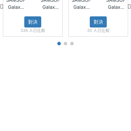
SAMSUNG
SAMSUNG
SAMSUNG
SAMSUNG
主螢幕
396 ppi
Galaxy
Galaxy
Galaxy
Galaxy
像素密
◎ 後置 5,000 萬畫素主鏡頭 + 500 萬畫素超廣角鏡
A15 5G
A16 5G
A52s
A15 5G
度
頭 + 200 萬畫素景深鏡頭
B)
(4GB/128GB)
(4GB/128GB)
5G
(4GB/128G
對決
對決
◎ 側邊指紋辨識器、臉部辨識
128GB
主螢幕
800 nits
326 人已比較
20 人已比較
最大亮
◎ 配備 5,000mAh 電池
度
◎ 採用 USB Type-C 規格，支援 25W 快速充電
◎ 支援 microSD 記憶卡最高 1TB 儲存擴充
主螢幕
Super AMOLED
材質
※本文為 SOGI 手機王版權所有，未經授權不得轉載使用※
主螢幕
Yes
觸控
主螢幕
90 Hz
更新率