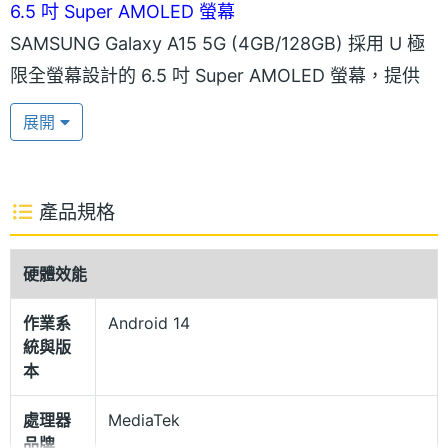
6.5 吋 Super AMOLED 螢幕
SAMSUNG Galaxy A15 5G (4GB/128GB) 採用 U 極
限全螢幕設計的 6.5 吋 Super AMOLED 螢幕，提供
FHD+ 解析度與 90Hz 螢幕更新率，可確保清晰的顯
展開
示效果，以及流暢的操作體驗，且螢幕最大亮度可達
800nits。
產品規格
Key Island 按鍵島
SAMSUNG Galaxy A15 5G (4GB/128GB) 導入全新的
硬體效能
Key Island 按鍵島，透過凸型按鍵區塊新設計，強調
作業系
Android 14
帶來更好的盲操作體驗。機身主視覺延續前一代風
統與版
格，維持孤島式鏡頭排列，提供「藏藍黑」、「幻光
本
黃」與「穹天藍」顏色款式。
處理器
MediaTek
品牌