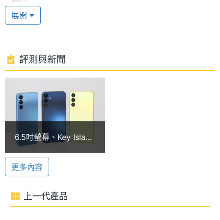
聯發科天璣 6100+
展開
SAMSUNG Galaxy A15 5G (4GB/128GB) 運行
處理器
Dimensity 6100+
型號
Android 14 作業系統，搭載聯發科天璣 6100+ 八核
心處理器，內建 4GB RAM / 128GB ROM，配備
處理器
2.2+2 GHz
評測與新聞
Nano SIM 三選二卡槽，可透過 microSD 記憶卡擴充
時脈
最高 1TB 儲存空間；支援 Wi-Fi 5、藍牙 5.3、
處理器
8
NFC。續航方面，配備 5,000mAh 電池，採用 USB
核心數
Type-C 規格，支援 25W 快充。
圖形處
Mali-G57 MC2
6.5吋螢幕、Key Island
理器
5,000 萬畫素三鏡頭
設計！三星A15 5G手
機開箱
SAMSUNG Galaxy A15 5G (4GB/128GB) 後置三顆鏡
RAM記
4 GB
更多內容
憶體
頭，分別為 5,000 萬畫素主鏡頭 + 500 萬畫素超廣角
鏡頭 + 200 萬畫素微距鏡頭，不僅能輕易捕捉每個精
上一代產品
ROM儲
128 GB
彩瞬間，包括日常記錄壯麗風景，也能運用超廣角拍
存空間