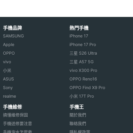
相機規格
手機品牌
熱門手機
主相機
5000 萬畫素
SAMSUNG
iPhone 17
畫素
Apple
iPhone 17 Pro
OPPO
三星 S26 Ultra
主相機
CMOS
vivo
三星 A57 5G
感光元
件
小米
vivo X300 Pro
ASUS
OPPO Reno16
主相機
1.8
Sony
OPPO Find X9 Pro
光圈F
realme
小米 17T Pro
主相機
Yes
手機維修
手機王
LED補
搞懂維修保固
關於我們
光燈
手機送修要注意
聯絡我們
手機泡水怎麼救
隱私權政策