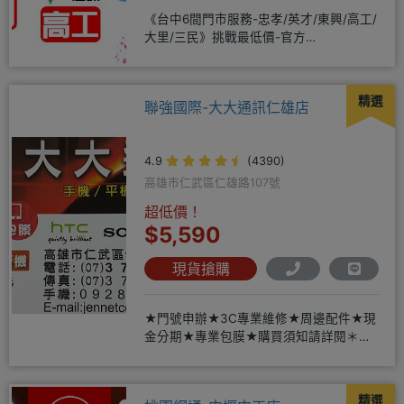
《台中6間門市服務-忠孝/英才/東興/高工/
大里/三民》挑戰最低價-官方
LINE@hbp2888s♦高
精選
聯強國際-大大通訊仁雄店
4.9
(4390)
高雄市仁武區仁雄路107號
超低價！
$5,590
現貨搶購
★門號申辦★3C專業維修★周邊配件★現
金分期★專業包膜★購買須知請詳閱＊來
店辦理搭配門號，打卡贈好禮
精選