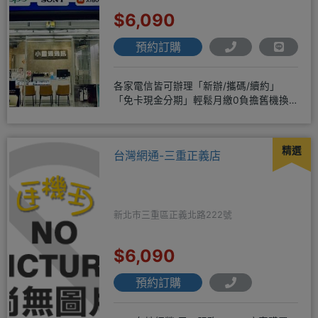
$6,090
預約訂購
各家電信皆可辦理「新辦/攜碼/續約」
「免卡現金分期」輕鬆月繳0負擔舊機換
新機馬上折抵，高價收購用心經營
精選
台灣網通-三重正義店
新北市三重區正義北路222號
$6,090
預約訂購