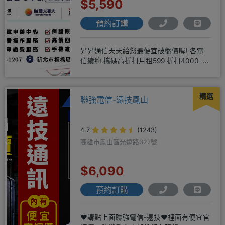
$5,590
預約訂購
昇昇通信天天給您最便宜破盤價喔! 各電
信續約.攜碼高折扣月租599 折扣4000 月
租799 折扣7
精選
聯強電信-遠技鳳山
4.7
(1243)
高雄市鳳山區光遠路327號
$6,090
預約訂購
❤️請點上面聯強電信-遠技❤️裡面有便宜官