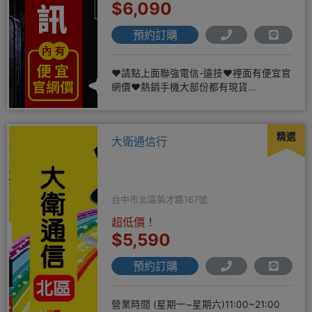
$6,090
預約訂購
❤️請點上面聯強電信-遠技❤️裡面有便宜官
網價❤️熱銷手機大部份都有現貨
https://yujimob
精選
大衛通信行
台中市北區英才路167號
超低價！
$5,590
預約訂購
營業時間 (星期一~星期六)11:00~21:00