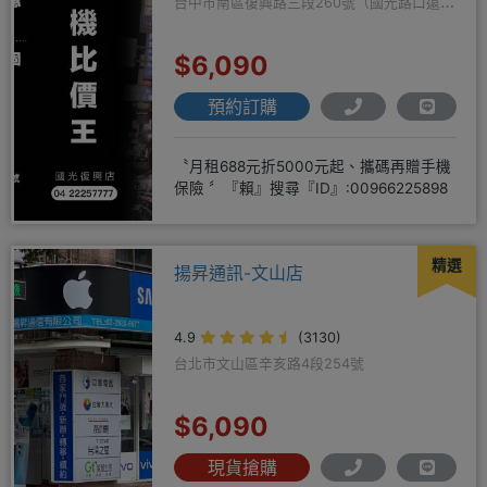
台中市南區復興路三段260號（國光路口遠傳
隔壁）
$6,090
預約訂購
〝月租688元折5000元起、攜碼再贈手機
保險 〞『賴』搜尋『ID』:00966225898
精選
揚昇通訊-文山店
4.9
(3130)
台北市文山區辛亥路4段254號
$6,090
現貨搶購