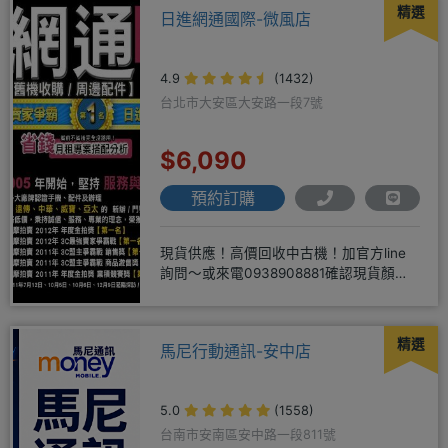
精選
日進網通國際-微風店
4.9
(1432)
台北市大安區大安路一段7號
$6,090
預約訂購
現貨供應！高價回收中古機！加官方line
詢問～或來電0938908881確認現貨顏色
時~請先告知手機王
精選
馬尼行動通訊-安中店
5.0
(1558)
台南市安南區安中路一段811號