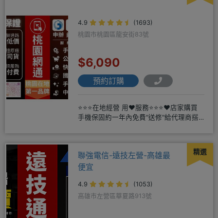
4.9
(1693)
桃園市桃園區龍安街83號
$6,090
預約訂購
⭐⭐⭐在地經營 用❤️服務⭐⭐⭐❤️店家購買
手機保固約一年內免費"送修"給代理商搭
配門號再享高額折扣，
精選
聯強電信-遠技左營-高雄最
便宜
4.9
(1053)
高雄市左營區華夏路913號