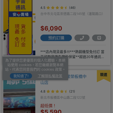
4.5
(46)
台中市北屯區崇德路二段145號（瀋陽路口）
$6,090
預約訂購
***店內現貨最多!!!***熱銷機型免付訂 當
天可取貨請先預約保留**超過20年通訊經
為了提供您更優質的個人化體驗，本網
驗2001年起
站使用 cookies，若您繼續瀏覽本網
站，代表您同意我們的 cookies 政策。
精選
我知道了!
了解隱私權政策
聯強電信聯盟-常榮板橋中
山店
4.8
(21)
新北市板橋區中山路二段122號
超低價！
$5,590