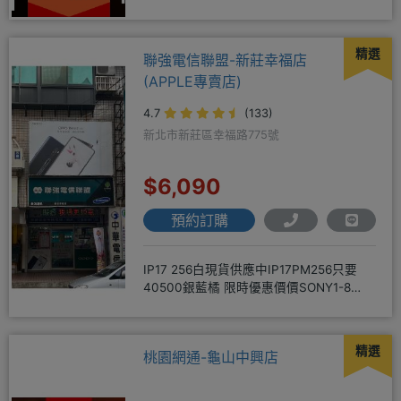
配門號再享高額折扣，
精選
聯強電信聯盟-新莊幸福店
(APPLE專賣店)
4.7
(133)
新北市新莊區幸福路775號
$6,090
預約訂購
IP17 256白現貨供應中IP17PM256只要
40500銀藍橘 限時優惠價價SONY1-8
256
精選
桃園網通-龜山中興店