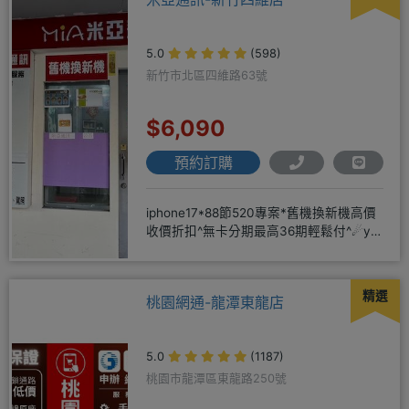
5.0
(598)
新竹市北區四維路63號
$6,090
預約訂購
iphone17*88節520專案*舊機換新機高價
收價折扣^無卡分期最高36期輕鬆付^☄y
在地深耕14
精選
桃園網通-龍潭東龍店
5.0
(1187)
桃園市龍潭區東龍路250號