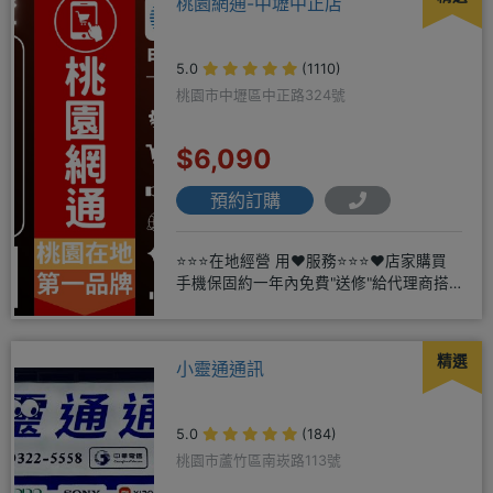
桃園網通-中壢中正店
5.0
(1110)
桃園市中壢區中正路324號
$6,090
預約訂購
⭐⭐⭐在地經營 用❤️服務⭐⭐⭐❤️店家購買
手機保固約一年內免費"送修"給代理商搭
配門號再享高額折扣，
精選
小靈通通訊
5.0
(184)
桃園市蘆竹區南崁路113號