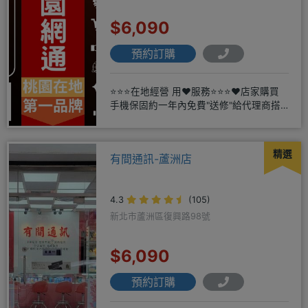
$6,090
預約訂購
⭐⭐⭐在地經營 用❤️服務⭐⭐⭐❤️店家購買
手機保固約一年內免費"送修"給代理商搭
配門號再享高額折扣，
精選
有間通訊-蘆洲店
4.3
(105)
新北市蘆洲區復興路98號
$6,090
預約訂購