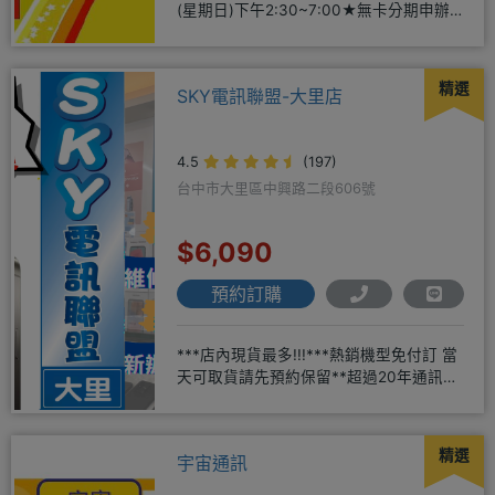
(星期日)下午2:30~7:00★無卡分期申辦
方便
精選
SKY電訊聯盟-大里店
4.5
(197)
台中市大里區中興路二段606號
$6,090
預約訂購
***店內現貨最多!!!***熱銷機型免付訂 當
天可取貨請先預約保留**超過20年通訊經
驗2001年起
精選
宇宙通訊