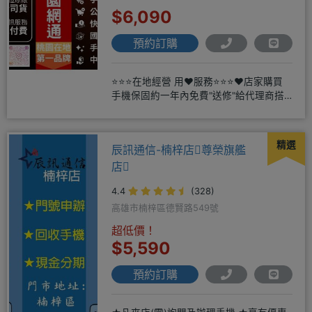
$6,090
預約訂購
⭐⭐⭐在地經營 用❤️服務⭐⭐⭐❤️店家購買
手機保固約一年內免費"送修"給代理商搭
配門號再享高額折扣，
精選
辰訊通信-楠梓店尊榮旗艦
店
4.4
(328)
高雄市楠梓區德賢路549號
超低價！
$5,590
預約訂購