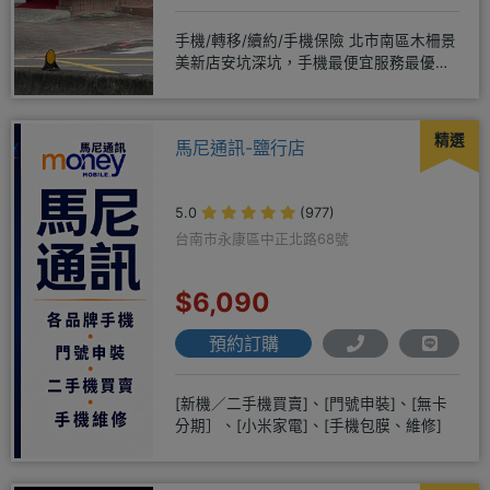
手機/轉移/續約/手機保險 北市南區木柵景
美新店安坑深坑，手機最便宜服務最優
質。深耕28年經驗豐富擅於
精選
馬尼通訊-鹽行店
5.0
(977)
台南市永康區中正北路68號
$6,090
預約訂購
[新機／二手機買賣]、[門號申裝]、[無卡
分期］、[小米家電]、[手機包膜、維修]