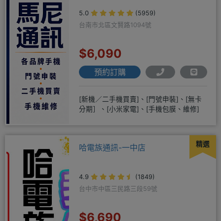
5.0
(5959)
台南市北區文賢路1094號
$6,090
預約訂購
[新機／二手機買賣]、[門號申裝]、[無卡
分期］、[小米家電]、[手機包膜、維修]
精選
哈電族通訊-一中店
4.9
(1849)
台中市中區三民路三段59號
$6,690