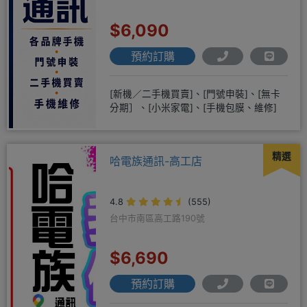
$6,090
預約訂購
[新機／二手機買賣]、[門號申裝]、[無卡
分期］、[小米家電]、[手機包膜、維修]
精選
哈電族通訊-高工店
4.8
(555)
台中市南區高工路190號
$6,690
預約訂購