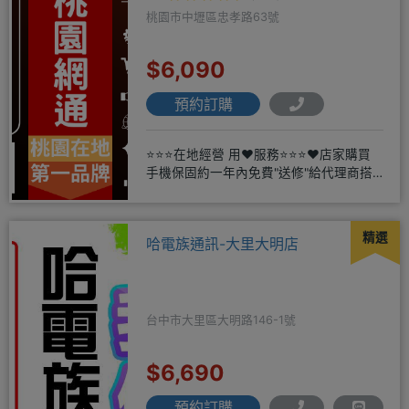
桃園市中壢區忠孝路63號
$6,090
預約訂購
⭐⭐⭐在地經營 用❤️服務⭐⭐⭐❤️店家購買
手機保固約一年內免費"送修"給代理商搭
配門號再享高額折扣，
精選
哈電族通訊-大里大明店
台中市大里區大明路146-1號
$6,690
預約訂購