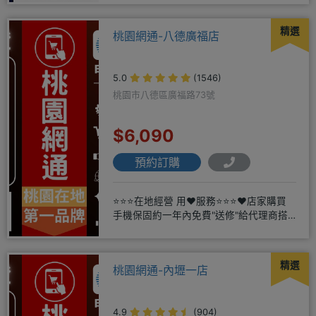
精選
桃園網通-八德廣福店
5.0
(1546)
桃園市八德區廣福路73號
$6,090
預約訂購
⭐⭐⭐在地經營 用❤️服務⭐⭐⭐❤️店家購買
手機保固約一年內免費"送修"給代理商搭
配門號再享高額折扣，
精選
桃園網通-內壢一店
4.9
(904)