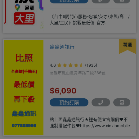
《台中6間門市服務-忠孝/英才/東興/高工/
大里/三民》挑戰最低價-官方
LINE@hbp2888s♦高
精選
鑫鑫通訊行
4.6
(1935)
高雄市鳳山區青年路二段286號
$6,090
預約訂購
點上面鑫鑫通訊行★裡有便宜官網價❤️不
強制搭配件包❤️https://www.xinxinmobile