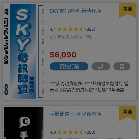
精選
SKY電訊聯盟-新時代店
4.4
(325)
台中市東區大智路1-3號
$6,090
預約訂購
***店內現貨最多!!!***熱銷機型免付訂 當
天可取貨請先預約保留**超過20年通訊經
驗2001年起
精選
手機比價王-國光復興店
4.9
(280)