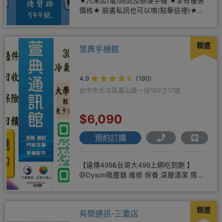
★凡來店(電)詢問及辦理手機 ★享有優惠
價格★ 臉書私訊也可以唷(點擊這裡)★免
卡現金分期→免頭期免手
精選
萱典手機館
4.9
(190)
台中市北屯區東山路一段189之17號
$6,090
預約訂購
【遠傳499&台哥大499上網吃到飽 】
@Dyson吸塵器 維修 保養 深層清潔 周邊
商品 耗材販售@
精選
有間通訊-三重店