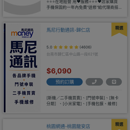
⭐⭐⭐在地經營 用❤️服務⭐⭐⭐❤️店家購買
手機保固約一年內免費"送修"給代理商搭
配門號再享高額折扣，
精選
馬尼行動通訊-歸仁店
5.0
(4606)
台南市歸仁區中山路一段621號
$6,090
預約訂購
[新機／二手機買賣]、[門號申裝]、[無卡
分期］、[小米家電]、[手機包膜、維修]
精選
桃園網通-桃園龍安店