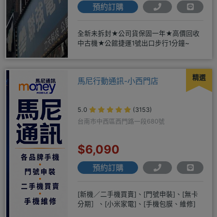
預約訂購
全新未拆封★公司貨保固一年★高價回收
中古機★公館捷運1號出口步行1分鐘~
精選
馬尼行動通訊-小西門店
5.0
(3153)
台南市中西區西門路一段680號
$6,090
預約訂購
[新機／二手機買賣]、[門號申裝]、[無卡
分期］、[小米家電]、[手機包膜、維修]