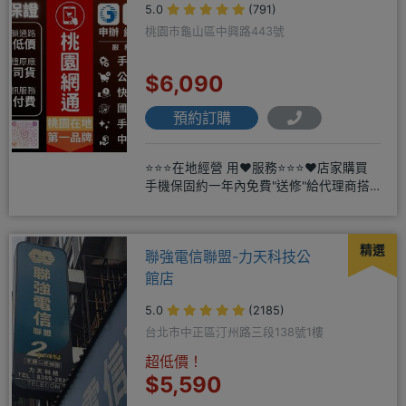
5.0
(791)
桃園市龜山區中興路443號
$6,090
預約訂購
⭐⭐⭐在地經營 用❤️服務⭐⭐⭐❤️店家購買
手機保固約一年內免費"送修"給代理商搭
配門號再享高額折扣，
精選
聯強電信聯盟-力天科技公
館店
5.0
(2185)
台北市中正區汀州路三段138號1樓
超低價！
$5,590