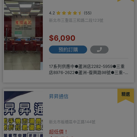
4.2
(55)
新北市三重區三和路二段123號
$6,090
預約訂購
17系列供應中●蘆洲店2282-5959●三重
店8976-2622●蘆洲-復興路98號●三重-
三和路二
精選
昇昇通信
新北市板橋區中正路144號
超低價！