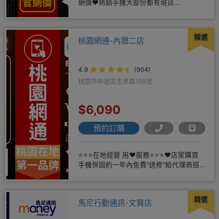
網價❤️熱銷手機大部份都有現貨
https://yujimob
精選
桃園網通-內壢二店
4.9
(904)
桃園市中壢區忠孝路108號
$6,090
預約訂購
⭐⭐⭐在地經營 用❤️服務⭐⭐⭐❤️店家購買
手機保固約一年內免費"送修"給代理商搭
配門號再享高額折扣，
精選
馬尼行動通訊-文賢店