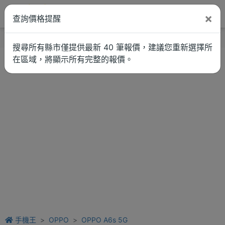
×
查詢價格提醒
找品牌
新聞
車拚
維修估價
搜尋所有縣市僅提供最新 40 筆報價，建議您重新選擇所
在區域，將顯示所有完整的報價。
手機王
OPPO
OPPO A6s 5G