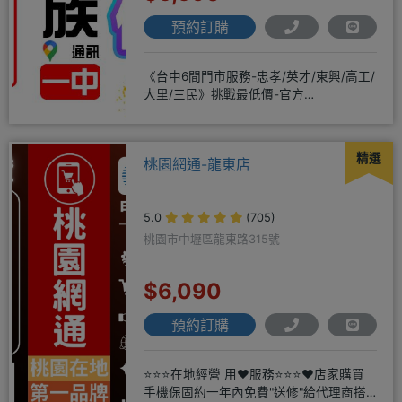
預約訂購
《台中6間門市服務-忠孝/英才/東興/高工/
大里/三民》挑戰最低價-官方
LINE@hbp2888s♦高
精選
桃園網通-龍東店
5.0
(705)
桃園市中壢區龍東路315號
$6,090
預約訂購
⭐⭐⭐在地經營 用❤️服務⭐⭐⭐❤️店家購買
手機保固約一年內免費"送修"給代理商搭